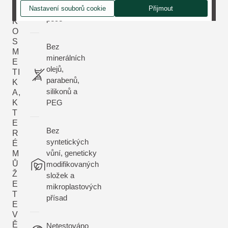
D
přírodní
Nastavení souborů cookie
Přijmout
NÍ
péče
K
O
S
Bez
M
minerálních
E
olejů,
TI
parabenů,
K
silikonů a
A,
K
PEG
T
E
Bez
R
syntetických
É
vůní, geneticky
M
Ů
modifikovaných
Ž
složek a
E
mikroplastových
T
přísad
E
V
Ě
Netestováno