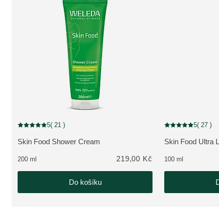
5
( 21 )
5
( 27 )
Aktuální hodnocení: 5 z 5 hvězdiček hodnoceno 21 zákazníky
Aktuální hodnocení
Skin Food Shower Cream
Skin Food Ultra L
ZOBRAZIT PRODUKT:
ZOBRAZIT PRO
219,00 Kč
200 ml
100 ml
Do košíku
D