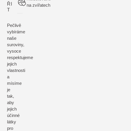
ŘI
na zvířatech
T
Pečlivě
vybíráme
naše
suroviny,
vysoce
respektujeme
jejich
vlastnosti
a
mísíme
je
tak,
aby
jejich
účinné
látky
pro