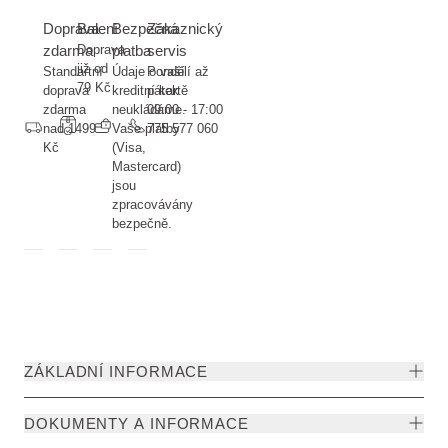
Doprava
Balení
Bezpečná
Zákaznický
zdarma
Doprava
platba
servis
již od
Standartní
Údaje o vaší
Pondělí až
79 Kč
doprava
kreditní kartě
pátek
zdarma
neukládáme.
09:00 - 17:00
nad 1499
Vaše platby
775 577 060
Kč
(Visa,
Mastercard)
jsou
zpracovávány
bezpečně.
ZÁKLADNÍ INFORMACE
DOKUMENTY A INFORMACE