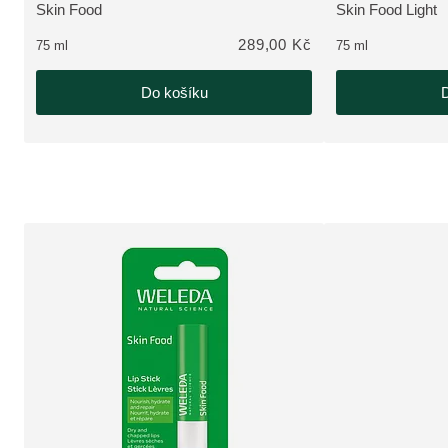
Skin Food
Skin Food Light
ZOBRAZIT PRODUKT:
ZOBRAZIT PRO
289,00 Kč
75 ml
75 ml
Do košíku
D