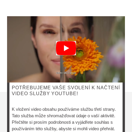
POTŘEBUJEME VAŠE SVOLENÍ K NAČTENÍ
VIDEO SLUŽBY YOUTUBE!
P
K vložení video obsahu používáme službu třetí strany.
ŘÍ
Tato služba může shromažďovat údaje o vaší aktivitě.
R
Přečtěte si prosím podrobnosti a vyjádřete souhlas s
100%
O
používáním této služby, abyste si mohli video přehrát.
certifikovaná