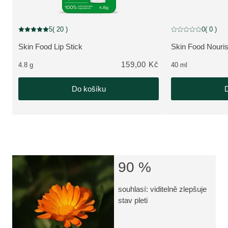
5
( 20 )
0
( 0 )
Aktuální hodnocení: 5 z 5 hvězdiček hodnoceno 20 zákazníky
Aktuální hodnocení
Skin Food Lip Stick
Skin Food Nouri
ZOBRAZIT PRODUKT:
ZOBRAZIT PRO
159,00 Kč
4.8 g
40 ml
Do košíku
D
90 %
souhlasí: viditelně zlepšuje
stav pleti