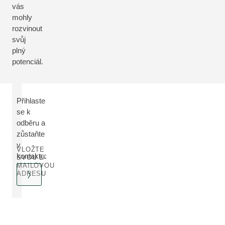
vás
mohly
rozvinout
svůj
plný
potenciál.
Přihlaste
se k
odběru a
zůstaňte
v
VLOŽTE
kontaktu:
SVOU E-
MAILOVOU
ADRESU