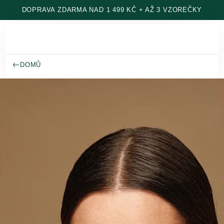
Přeskočit na hlavní obsah
DOPRAVA ZDARMA NAD 1 499 KČ + AŽ 3 VZOREČKY
DOMŮ