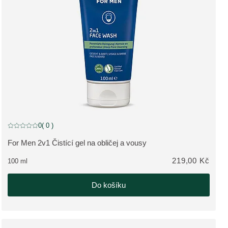
0
( 0 )
Aktuální hodnocení: 0 z 5 hvězdiček hodnoceno 0 zákazníky
For Men 2v1 Čistící gel na obličej a vousy
ZOBRAZIT PRODUKT:
219,00 Kč
100 ml
Do košíku