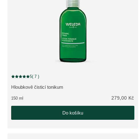
5
( 7 )
Aktuální hodnocení: 5 z 5 hvězdiček hodnoceno 7 zákazníky
Hloubkově čisticí tonikum
ZOBRAZIT PRODUKT:
279,00 Kč
150 ml
Do košíku