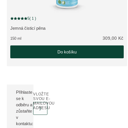
5
( 1 )
Aktuální hodnocení: 5 z 5 hvězdiček hodnoceno 1 zákazníky
Jemná čisticí pěna
ZOBRAZIT PRODUKT:
309,00 Kč
150 ml
Do košíku
Přihlaste
VLOŽTE
se k
SVOU E-
MAILOVOU
odběru a
ADRESU
zůstaňte
v
kontaktu: