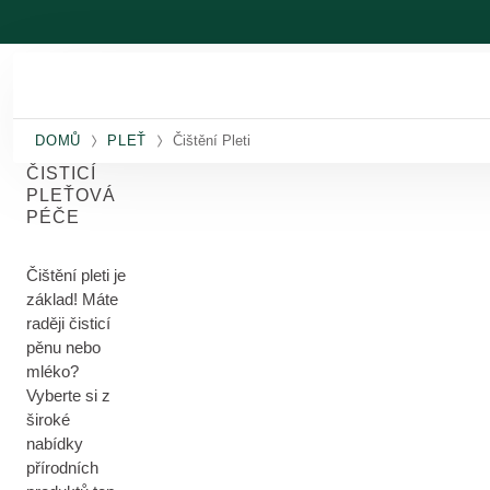
Přeskočit na hlavní obsah
DOMŮ
PLEŤ
Čištění Pleti
ČISTICÍ
PLEŤOVÁ
PÉČE
Čištění pleti je
základ! Máte
raději čisticí
pěnu nebo
mléko?
Vyberte si z
široké
nabídky
přírodních