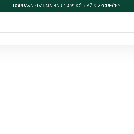
DOPRAVA ZDARMA NAD 1 499 KČ + AŽ 3 VZOREČKY