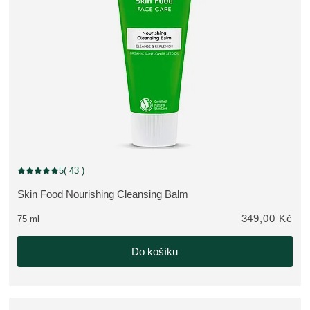
5
( 43 )
Aktuální hodnocení: 5 z 5 hvězdiček hodnoceno 43 zákazníky
Skin Food Nourishing Cleansing Balm
ZOBRAZIT PRODUKT:
349,00 Kč
75 ml
Do košíku