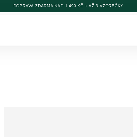
DOPRAVA ZDARMA NAD 1 499 KČ + AŽ 3 VZOREČKY