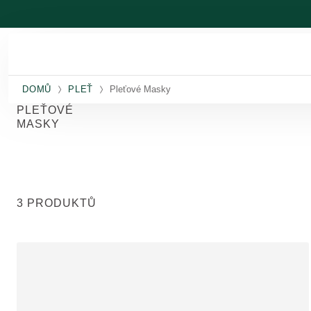
Přeskočit na hlavní obsah
DOMŮ
PLEŤ
Pleťové Masky
PLEŤOVÉ
MASKY
3 PRODUKTŮ