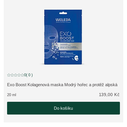
0
( 0 )
Aktuální hodnocení: 0 z 5 hvězdiček hodnoceno 0 zákazníky
Exo Boost Kolagenová maska Modrý hořec a protěž alpská
ZOBRAZIT PRODUKT:
139,00 Kč
20 ml
Do košíku