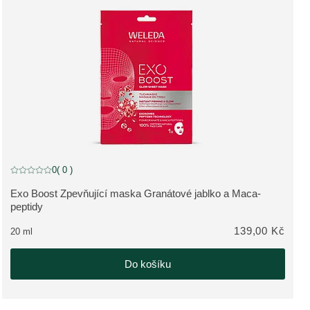
0
( 0 )
Aktuální hodnocení: 0 z 5 hvězdiček hodnoceno 0 zákazníky
Exo Boost Zpevňující maska Granátové jablko a Maca-
ZOBRAZIT PRODUKT:
peptidy
139,00 Kč
20 ml
Do košíku