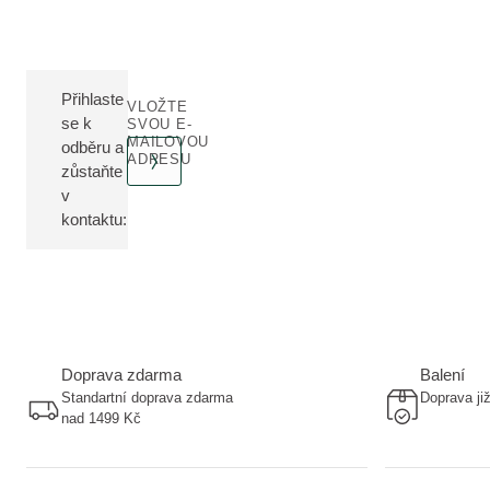
Přihlaste
VLOŽTE
se k
SVOU E-
MAILOVOU
odběru a
ADRESU
zůstaňte
v
kontaktu:
Doprava zdarma
Balení
Standartní doprava zdarma
Doprava ji
nad 1499 Kč