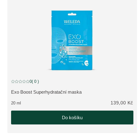
0
( 0 )
Aktuální hodnocení: 0 z 5 hvězdiček hodnoceno 0 zákazníky
Exo Boost Superhydratační maska
ZOBRAZIT PRODUKT:
139,00 Kč
20 ml
Do košíku