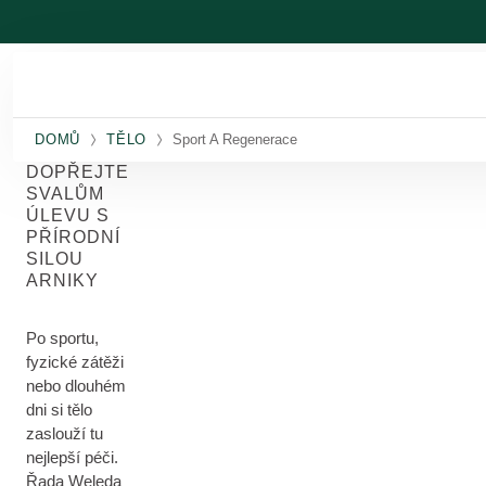
Přeskočit na hlavní obsah
DOMŮ
TĚLO
Sport A Regenerace
DOPŘEJTE
SVALŮM
ÚLEVU S
PŘÍRODNÍ
SILOU
ARNIKY
Po sportu,
fyzické zátěži
nebo dlouhém
dni si tělo
zaslouží tu
nejlepší péči.
Řada Weleda