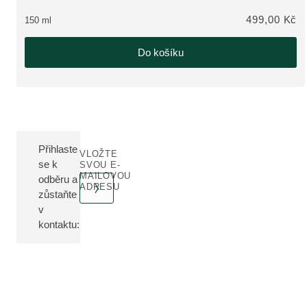
499,00 Kč
150 ml
Do košíku
Přihlaste
VLOŽTE
se k
SVOU E-
MAILOVOU
odběru a
ADRESU
zůstaňte
v
kontaktu: