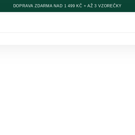
DOPRAVA ZDARMA NAD 1 499 KČ + AŽ 3 VZOREČKY