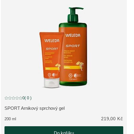
0
( 0 )
Aktuální hodnocení: 0 z 5 hvězdiček hodnoceno 0 zákazníky
SPORT Arnikový sprchový gel
ZOBRAZIT PRODUKT:
219,00 Kč
200 ml
Do košíku