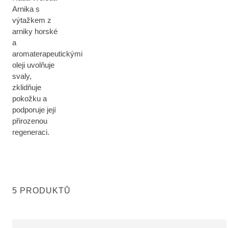
Arnika s
výtažkem z
arniky horské
a
aromaterapeutickými
oleji uvolňuje
svaly,
zklidňuje
pokožku a
podporuje její
přirozenou
regeneraci.
5 PRODUKTŮ