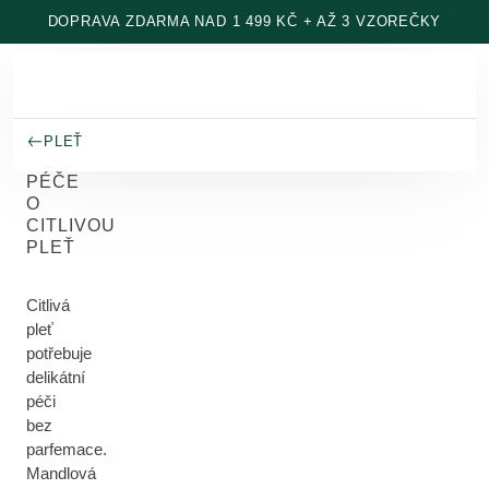
Přeskočit na hlavní obsah
DOPRAVA ZDARMA NAD 1 499 KČ + AŽ 3 VZOREČKY
PLEŤ
PÉČE
O
CITLIVOU
PLEŤ
Citlivá
pleť
potřebuje
delikátní
péči
bez
parfemace.
Mandlová