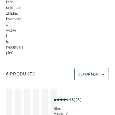
řada
dokonale
zklidní,
hydratuje
a
vyživí
i
tu
nejcitlivější
pleť.
Zvolit filtr Okamžitý ú
6 PRODUKTŮ
USPOŘÁDAT
4.8
( 28 )
Aktuální hodnocení: 4.8 z 5 hvězdiček 
Skin
Repair 7