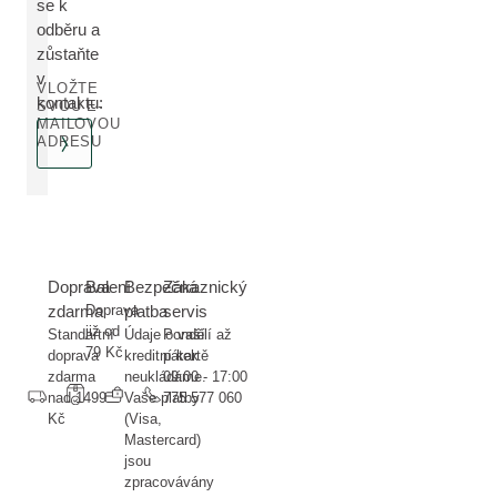
se k
odběru a
zůstaňte
v
VLOŽTE
kontaktu:
SVOU E-
MAILOVOU
ADRESU
Doprava
Balení
Bezpečná
Zákaznický
zdarma
Doprava
platba
servis
již od
Standartní
Údaje o vaší
Pondělí až
79 Kč
doprava
kreditní kartě
pátek
zdarma
neukládáme.
09:00 - 17:00
nad 1499
Vaše platby
775 577 060
Kč
(Visa,
Mastercard)
jsou
zpracovávány