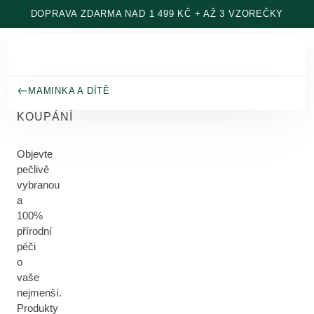
Přeskočit na hlavní obsah
DOPRAVA ZDARMA NAD 1 499 KČ + AŽ 3 VZOREČKY
MAMINKA A DÍTĚ
KOUPÁNÍ
Objevte
pečlivě
vybranou
a
100%
přírodní
péči
o
vaše
nejmenší.
Produkty