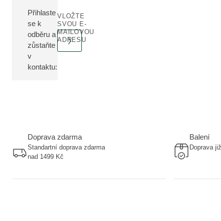
Přihlaste
VLOŽTE
se k
SVOU E-
MAILOVOU
odběru a
ADRESU
zůstaňte
v
kontaktu:
Doprava zdarma
Balení
Standartní doprava zdarma
Doprava ji
nad 1499 Kč