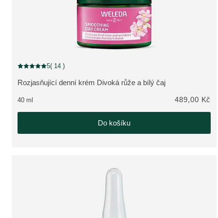
5
( 14 )
Aktuální hodnocení: 5 z 5 hvězdiček hodnoceno 14 zákazníky
Rozjasňující denní krém Divoká růže a bílý čaj
ZOBRAZIT PRODUKT:
489,00 Kč
40 ml
Do košíku