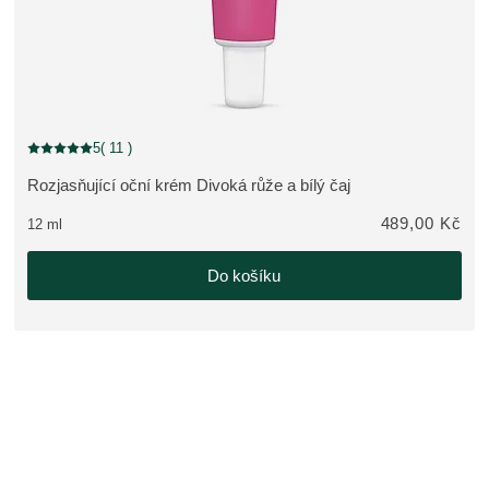
5
( 11 )
Aktuální hodnocení: 5 z 5 hvězdiček hodnoceno 11 zákazníky
Rozjasňující oční krém Divoká růže a bílý čaj
ZOBRAZIT PRODUKT:
489,00 Kč
12 ml
Do košíku