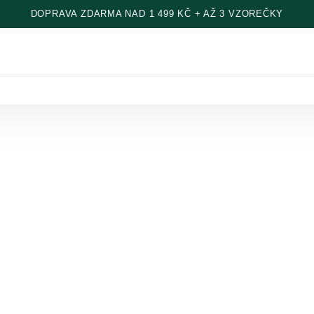
DOPRAVA ZDARMA NAD 1 499 KČ + AŽ 3 VZOREČKY