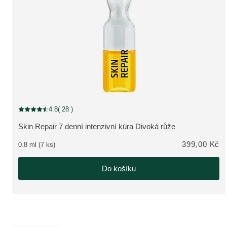
4.8
( 28 )
Aktuální hodnocení: 4.8 z 5 hvězdiček hodnoceno 28 zákazníky
Skin Repair 7 denní intenzivní kúra Divoká růže
ZOBRAZIT PRODUKT:
399,00 Kč
0.8 ml (7 ks)
Do košíku