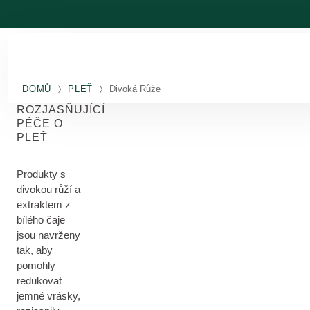
Přeskočit na hlavní obsah
DOMŮ
PLEŤ
Divoká Růže
ROZJASŇUJÍCÍ
PÉČE O
PLEŤ
Produkty s
divokou růží a
extraktem z
bílého čaje
jsou navrženy
tak, aby
pomohly
redukovat
jemné vrásky,