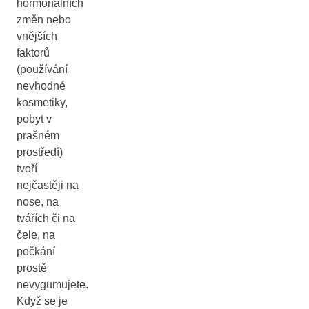
hormonálních
změn nebo
vnějších
faktorů
(používání
nevhodné
kosmetiky,
pobyt v
prašném
prostředí)
tvoří
nejčastěji na
nose, na
tvářích či na
čele, na
počkání
prostě
nevygumujete.
Když se je