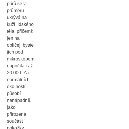
pórů se v
průměru
ukrývá na
kůži lidského
těla, přičemž
jen na
obličeji byste
jich pod
mikroskopem
napočítali až
20 000. Za
normálních
okolností
působí
nenápadně,
jako
přirozená
součást
pokožky.