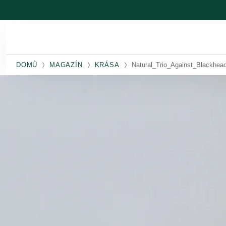
Přeskočit na hlavní obsah
DOMŮ
MAGAZÍN
KRÁSA
Natural_Trio_Against_Blackhea