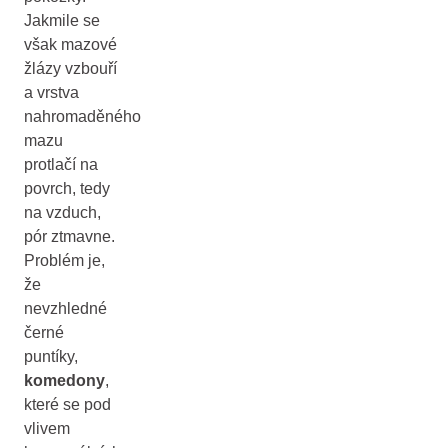
Jakmile se
však mazové
žlázy vzbouří
a vrstva
nahromaděného
mazu
protlačí na
povrch, tedy
na vzduch,
pór ztmavne.
Problém je,
že
nevzhledné
černé
puntíky,
komedony
,
které se pod
vlivem