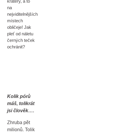
krátery, a to
na
nejviditelnějších
místech
obličeje! Jak
pleť od náletu
černých teček
ochránit?
Kolik pórů
máš, tolikrát
jsi člověk….
Zhruba pět
milionů. Tolik