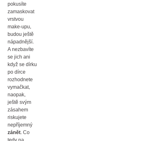
pokusíte
zamaskovat
vrstvou
make-upu,
budou ještě
nápadnější.
A nezbavíte
se jich ani
když se dírku
po dírce
rozhodnete
vymačkat,
naopak,
ještě svým
zásahem
riskujete
nepříjemný
zánět
. Co
tedy na