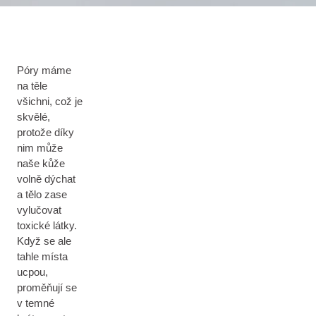
Póry máme
na těle
všichni, což je
skvělé,
protože díky
nim může
naše kůže
volně dýchat
a tělo zase
vylučovat
toxické látky.
Když se ale
tahle místa
ucpou,
proměňují se
v temné