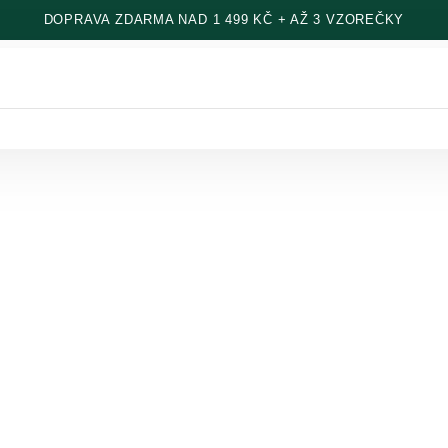
DOPRAVA ZDARMA NAD 1 499 KČ + AŽ 3 VZOREČKY