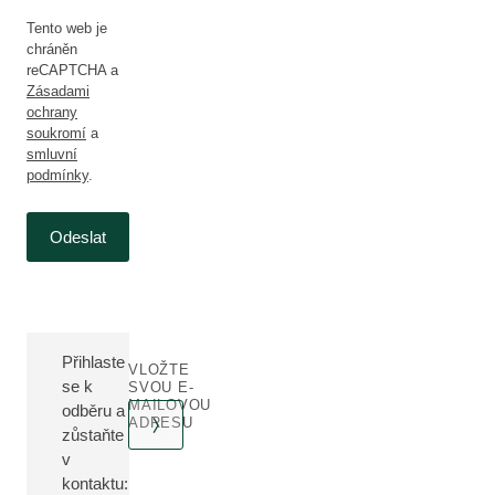
Tento web je
chráněn
reCAPTCHA a
Zásadami
ochrany
soukromí
a
smluvní
podmínky
.
Odeslat
Přihlaste
VLOŽTE
se k
SVOU E-
MAILOVOU
odběru a
ADRESU
zůstaňte
v
kontaktu: