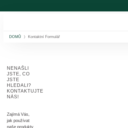
Přeskočit na hlavní obsah
DOMŮ
Kontaktní Formulář
NENAŠLI
JSTE, CO
JSTE
HLEDALI?
KONTAKTUJTE
NÁS!
Zajímá Vás,
jak používat
naše produkty