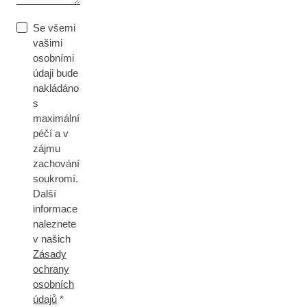
Se všemi
vašimi
osobními
údaji bude
nakládáno
s
maximální
péčí a v
zájmu
zachování
soukromí.
Další
informace
naleznete
v našich
Zásady
ochrany
osobních
údajů