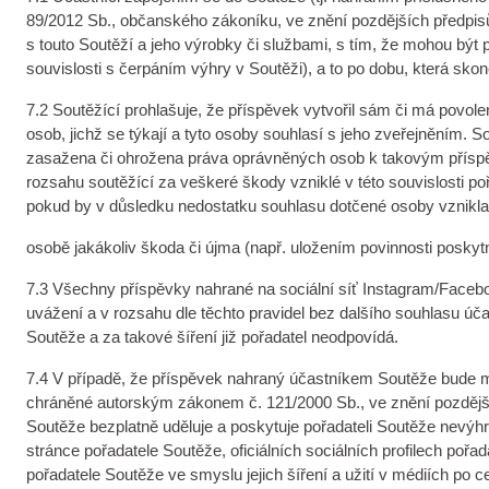
89/2012 Sb., občanského zákoníku, ve znění pozdějších předpisů
s touto Soutěží a jeho výrobky či službami, s tím, že mohou 
souvislosti s čerpáním výhry v Soutěži), a to po dobu, která sko
7.2 Soutěžící prohlašuje, že příspěvek vytvořil sám či má povole
osob, jichž se týkají a tyto osoby souhlasí s jeho zveřejněním
zasažena či ohrožena práva oprávněných osob k takovým příspěvk
rozsahu soutěžící za veškeré škody vzniklé v této souvislosti 
pokud by v důsledku nedostatku souhlasu dotčené osoby vznikla 
osobě jakákoliv škoda či újma (např. uložením povinnosti poskytn
7.3 Všechny příspěvky nahrané na sociální síť Instagram/Faceboo
uvážení a v rozsahu dle těchto pravidel bez dalšího souhlasu úč
Soutěže a za takové šíření již pořadatel neodpovídá.
7.4 V případě, že příspěvek nahraný účastníkem Soutěže bude mí
chráněné autorským zákonem č. 121/2000 Sb., ve znění pozdějších
Soutěže bezplatně uděluje a poskytuje pořadateli Soutěže nevýhr
stránce pořadatele Soutěže, oficiálních sociálních profilech p
pořadatele Soutěže ve smyslu jejich šíření a užití v médiích p