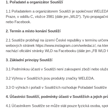
1. Pořadatel a organizátor Soutěží
1.1 Pořadatelem a organizátorem Soutěží je společnost WELEDA,
Praze, v oddílu C, vložce 3981 (dále jen „WLD“). Tyto propaga
nebo Facebook.
2. Termín a místo konání Soutěží
2.1 Soutěže probíhají na území České republiky v termínu určen
webových stránek https://www.instagram.com/weledacz/, na kter
nachází oficiální stránky WLD na Facebooku (dále jen „FB WLD 
3. Základní principy Soutěží
3.1 Podmínkou účasti v Soutěži není zakoupení zboží nebo služeb
3.2 Výhrou v Soutěžích jsou produkty značky WELEDA.
3.3 O výhrách i pořadí v Soutěžích rozhoduje Pořadatel Soutě
4. Účastníci Soutěží, podmínky účasti v Soutěžích a jejich p
4.1 Účastníkem Soutěže se může stát pouze fyzická osoba, spotře