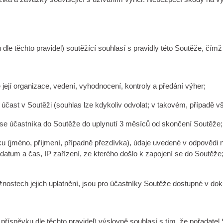
 dle těchto pravidel) soutěžící souhlasí s pravidly této Soutěže, č
její organizace, vedení, vyhodnocení, kontroly a předání výher;
 účast v Soutěži (souhlas lze kdykoliv odvolat; v takovém, případě 
 se účastníka do Soutěže do uplynutí 3 měsíců od skončení Soutěže;
u (jméno, příjmení, případně přezdívka), údaje uvedené v odpovědi n
(datum a čas, IP zařízení, ze kterého došlo k zapojení se do Soutěže;
ožnostech jejich uplatnění, jsou pro účastníky Soutěže dostupné v d
říspěvku dle těchto pravidel) výslovně souhlasí s tím, že pořadatel 