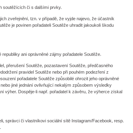
soutěžících či s dalšími prvky.
ch zveřejnění, tzn. v případě, že vyjde najevo, že účastník
těže je povinen pořadateli Soutěže uhradit jakoukoli škodu
ké republiky ani oprávněné zájmy pořadatele Soutěže.
idel, přerušení Soutěže, pozastavení Soutěže, předčasného
edodržení pravidel Soutěže nebo při pouhém podezření z
posouzení pořadatele Soutěže způsobilé ohrozit jeho oprávněné
í nebo jiné jednání ovlivňující nekalým způsobem výsledky
í výher. Dospěje-li např. pořadatel k závěru, že výherce získal
i, správci či vlastníkovi sociální sítě Instagram/Facebook, resp.
.