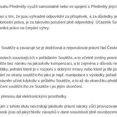
ahu Předměty využít samostatně nebo ve spojení s Předměty jiných 
 s tím, že jsou výhradně odpovědní za příspěvek, a za důsledky jeji
bnostní práva, je za takovéto porušení plně odpovědný. Účastník Sou
aniká právo na čerpání výhry.
dly Soutěže a zavazuje se je dodržovat a neporušovat právní řád Čes
žitostech souvisejících s pořádáním Soutěže, a to včetně změny prav
těže bez nároku na jakoukoliv kompenzaci, a to zejména z důvodu n
liky, jednání které je v rozporu s dobrými mravy nebo které je dle 
vání ze strany soutěžícího jako je např. manipulace s výsledky pořad
ávněn učinit kdykoliv v průběhu Soutěže, a to až do okamžiku předán
učení soutěžícího ze Soutěže i po jejím skončení.
 přenosu dat elektronickými prostředky.
 z tohoto titulu nevznikají jakékoliv právní nároky vůči provozovatel
ebook jsou od jakýchkoliv závazků v dané souvislosti plně osvobozeni