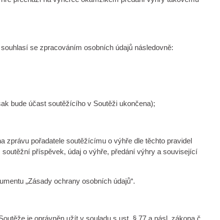
ímž souhlasí se zpracováním osobních údajů následovně:
však bude účast soutěžícího v Soutěži ukončena);
a zprávu pořadatele soutěžícímu o výhře dle těchto pravidel
 soutěžní příspěvek, údaj o výhře, předání výhry a související
okumentu „Zásady ochrany osobních údajů“.
Soutěže je oprávněn užít v souladu s ust. § 77 a násl. zákona č.