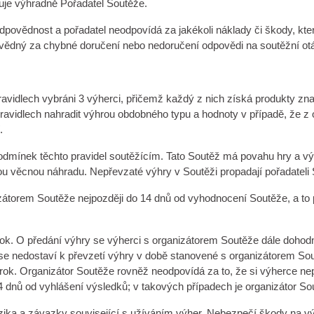
je výhradně Pořadatel Soutěže.
 odpovědnost a pořadatel neodpovídá za jakékoli náklady či škody, kt
povědný za chybné doručení nebo nedoručení odpovědi na soutěžní 
vidlech vybráni 3 výherci, přičemž každý z nich získá produkty zn
ravidlech nahradit výhrou obdobného typu a hodnoty v případě, že z
.
podmínek těchto pravidel soutěžícím. Tato Soutěž má povahu hry a v
jinou věcnou náhradu. Nepřevzaté výhry v Soutěži propadají pořadateli
izátorem Soutěže nejpozději do 14 dnů od vyhodnocení Soutěže, a to
ok. O předání výhry se výherci s organizátorem Soutěže dále dohodn
e nedostaví k převzetí výhry v době stanovené s organizátorem So
árok. Organizátor Soutěže rovněž neodpovídá za to, že si výherce n
dnů od vyhlášení výsledků; v takových případech je organizátor So
izika a závazky související s užíváním výher. Nebezpečí škody na