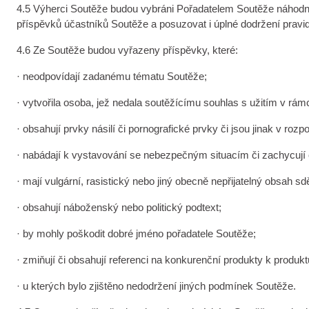
4.5 Výherci Soutěže budou vybráni Pořadatelem Soutěže náhodným
příspěvků účastníků Soutěže a posuzovat i úplné dodržení pravi
4.6 Ze Soutěže budou vyřazeny příspěvky, které:
· neodpovídají zadanému tématu Soutěže;
· vytvořila osoba, jež nedala soutěžícímu souhlas s užitím v rámc
· obsahují prvky násilí či pornografické prvky či jsou jinak v roz
· nabádají k vystavování se nebezpečným situacím či zachycují č
· mají vulgární, rasistický nebo jiný obecně nepřijatelný obsah sdě
· obsahují náboženský nebo politický podtext;
· by mohly poškodit dobré jméno pořadatele Soutěže;
· zmiňují či obsahují referenci na konkurenční produkty k produk
· u kterých bylo zjištěno nedodržení jiných podmínek Soutěže.