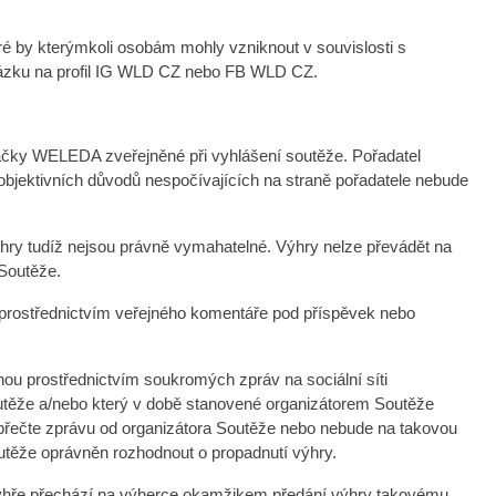
eré by kterýmkoli osobám mohly vzniknout v souvislosti s
otázku na profil IG WLD CZ nebo FB WLD CZ.
ačky WELEDA zveřejněné při vyhlášení soutěže. Pořadatel
 objektivních důvodů nespočívajících na straně pořadatele nebude
ýhry tudíž nejsou právně vymahatelné. Výhry nelze převádět na
 Soutěže.
 prostřednictvím veřejného komentáře pod příspěvek nebo
ou prostřednictvím soukromých zpráv na sociální síti
utěže a/nebo který v době stanovené organizátorem Soutěže
epřečte zprávu od organizátora Soutěže nebo nebude na takovou
utěže oprávněn rozhodnout o propadnutí výhry.
 výhře přechází na výherce okamžikem předání výhry takovému