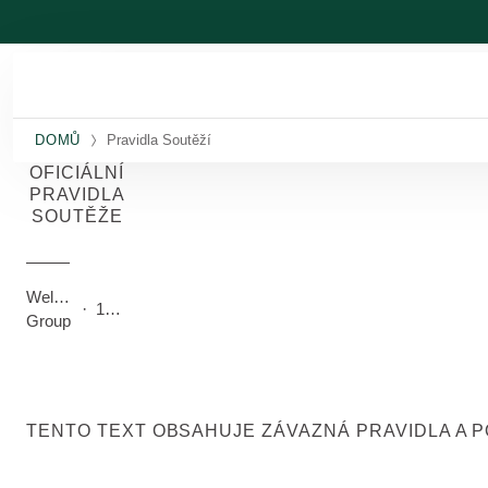
Přeskočit na hlavní obsah
DOMŮ
Pravidla Soutěží
OFICIÁLNÍ
PRAVIDLA
SOUTĚŽE
Weleda
·
12/5/2025
Group
TENTO TEXT OBSAHUJE ZÁVAZNÁ PRAVIDLA A P