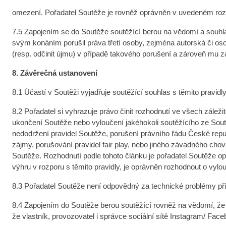
omezení. Pořadatel Soutěže je rovněž oprávněn v uvedeném rozs
7.5 Zapojením se do Soutěže soutěžící berou na vědomí a souhlasí
svým konáním porušil práva třetí osoby, zejména autorská či oso
(resp. odčinit újmu) v případě takového porušení a zároveň mu z
8. Závěrečná ustanovení
8.1 Účastí v Soutěži vyjadřuje soutěžící souhlas s těmito pravi
8.2 Pořadatel si vyhrazuje právo činit rozhodnutí ve všech zále
ukončení Soutěže nebo vyloučení jakéhokoli soutěžícího ze Sou
nedodržení pravidel Soutěže, porušení právního řádu České repub
zájmy, porušování pravidel fair play, nebo jiného závadného cho
Soutěže. Rozhodnutí podle tohoto článku je pořadatel Soutěže opr
výhru v rozporu s těmito pravidly, je oprávněn rozhodnout o vylo
8.3 Pořadatel Soutěže není odpovědný za technické problémy při
8.4 Zapojením do Soutěže berou soutěžící rovněž na vědomí, že jim
že vlastník, provozovatel i správce sociální sítě Instagram/ Fac