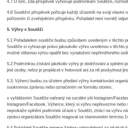
4.7 O tom, zda příspěvek vyhovuje podmínkám Soutěže, rozhodu
4.8 Soutěžní příspěvek pořizuje každý účastník na svoji vlastní
pořízením či zveřejněním příspěvku. Pořadatel není rovněž od
5. Výhry v Soutěži
5.1 Pořadatelem soutěže budou způsobem uvedeným v těchto pra
Soutěže si vyhrazuje právo jakoukoliv výhru uvedenou v těchto p
možné slíbenou výhru opatřit bez vynaložení nepřiměřeného úsilí
5.2 Podmínkou získání jakékoliv výhry je dodržování a splnění 
jiné osoby, nelze je proplácet v hotovosti ani za ně poskytnout 
5.3. Výherci budou za účelem předání výhry kontaktováni organ
soukromou zprávou nebo označením ve formátu stories.
s vyhlášením Soutěže nahraný na sociální síti Instagram/Facebo
Instagram/Facebook. Výherce, který si výhru nepřevezme nebo s
neprokáže splnění podmínek účasti v Soutěži, ztrácí na výhru n
zprávu organizátora Soutěže reagovat ve stanoveném termínu 14 
5.4 Pořadatel Soutěže nenese žádnou odpovědnost za jakákoli r