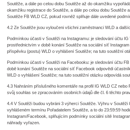
Soutěže, a dále po celou dobu Soutěže až do okamžiku vypořádání v
okamžiku registrace do Soutěže, a dále po celou dobu Soutěže
Soutěže FB WLD CZ, pokud rovněž splňuje dále uvedené podmín
4.2 Ze Soutěže jsou vyloučeni všichni zaměstnanci WLD a dalšíc
Podmínkou účasti v Soutěži na Instagramu: je sledování účtu IG
prostřednictvím v době konání Soutěže na sociální síť Instagr
příspěvku (postu) WLD o vyhlášení Soutěže; na tuto soutěžní ot
Podmínkou účasti v Soutěži na Facebooku: je sledování účtu FB 
době konání Soutěže na sociální síť Facebook odpovědi účastní
WLD o vyhlášení Soutěže; na tuto soutěžní otázku odpovídá sou
4.3 Nahráním příslušného komentáře na profil IG WLD CZ nebo FB 
svůj souhlas se zpracováním osobních údajů dle čl. 6 těchto prav
4.4 V Soutěži budou vybráni 3 výherci Soutěže. Výhru v Soutěži
vyhlášeném termínu Pořadatelem Soutěže, a to do 23:59:59 hodin 
Instagram/Facebook, splňujícím podmínky sociální sítě Instagra
náhrady vyřazen.