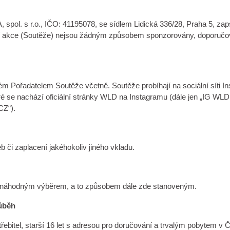
 spol. s r.o., IČO: 41195078, se sídlem Lidická 336/28, Praha 5,
ční akce (Soutěže) nejsou žádným způsobem sponzorovány, doporučov
ém Pořadatelem Soutěže včetně. Soutěže probíhají na sociální síti 
é se nachází oficiální stránky WLD na Instagramu (dále jen „IG WL
CZ“).
 či zaplacení jakéhokoliv jiného vkladu.
že náhodným výběrem, a to způsobem dále zde stanoveným.
růběh
bitel, starší 16 let s adresou pro doručování a trvalým pobytem v Č