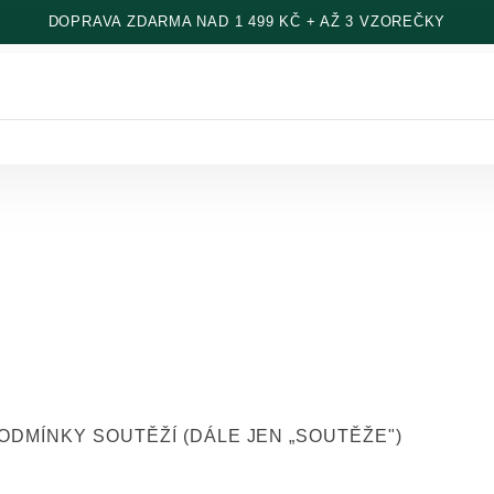
DOPRAVA ZDARMA NAD 1 499 KČ + AŽ 3 VZOREČKY
ODMÍNKY SOUTĚŽÍ (DÁLE JEN „SOUTĚŽE")