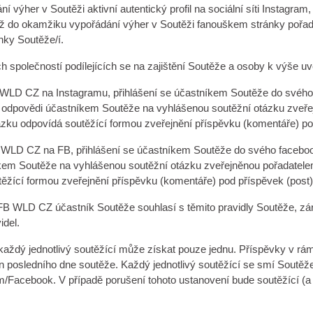
ýher v Soutěži aktivní autentický profil na sociální síti Instagram, s
 až do okamžiku vypořádání výher v Soutěži fanouškem stránky poř
ky Soutěže/í.
h společností podílejících se na zajištění Soutěže a osoby k výše
 WLD CZ na Instagramu, přihlášení se účastníkem Soutěže do svého i
am odpovědi účastníkem Soutěže na vyhlášenou soutěžní otázku zveř
ázku odpovídá soutěžící formou zveřejnění příspěvku (komentáře) p
WLD CZ na FB, přihlášení se účastníkem Soutěže do svého facebooko
kem Soutěže na vyhlášenou soutěžní otázku zveřejněnou pořadatele
těžící formou zveřejnění příspěvku (komentáře) pod příspěvek (post
WLD CZ účastník Soutěže souhlasí s těmito pravidly Soutěže, zárove
idel.
 každý jednotlivý soutěžící může získat pouze jednu. Příspěvky v rá
posledního dne soutěže. Každý jednotlivý soutěžící se smí Soutěže z
m/Facebook. V případě porušení tohoto ustanovení bude soutěžící (