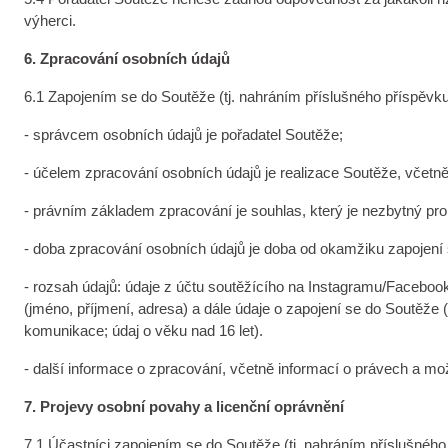
výherci.
6. Zpracování osobních údajů
6.1 Zapojením se do Soutěže (tj. nahráním příslušného příspěvku
- správcem osobních údajů je pořadatel Soutěže;
- účelem zpracování osobních údajů je realizace Soutěže, včetně 
- právním základem zpracování je souhlas, který je nezbytný pro
- doba zpracování osobních údajů je doba od okamžiku zapojení
- rozsah údajů: údaje z účtu soutěžícího na Instagramu/Facebook
(jméno, příjmení, adresa) a dále údaje o zapojení se do Soutěže 
komunikace; údaj o věku nad 16 let).
- další informace o zpracování, včetně informací o právech a m
7. Projevy osobní povahy a licenční oprávnění
7.1 Účastníci zapojením se do Soutěže (tj. nahráním příslušného p