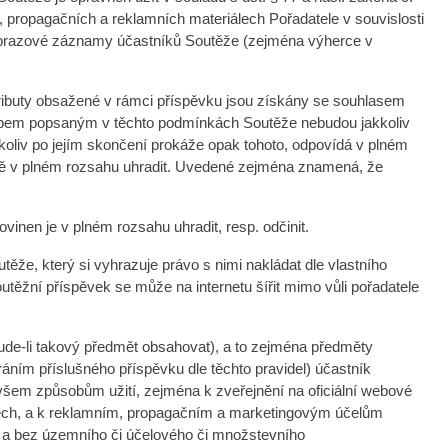
 propagačních a reklamních materiálech Pořadatele v souvislosti
 obrazové záznamy účastníků Soutěže (zejména výherce v
 atributy obsažené v rámci příspěvku jsou získány se souhlasem
působem popsaným v těchto podmínkách Soutěže nebudou jakkoliv
oliv po jejím skončení prokáže opak tohoto, odpovídá v plném
leně v plném rozsahu uhradit. Uvedené zejména znamená, že
vinen je v plném rozsahu uhradit, resp. odčinit.
že, který si vyhrazuje právo s nimi nakládat dle vlastního
těžní příspěvek se může na internetu šířit mimo vůli pořadatele
ude-li takový předmět obsahovat), a to zejména předměty
áním příslušného příspěvku dle těchto pravidel) účastník
 všem způsobům užití, zejména k zveřejnění na oficiální webové
iálech, a k reklamním, propagačním a marketingovým účelům
u a bez územního či účelového či množstevního