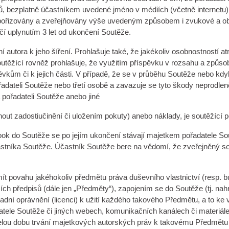
, bezplatně účastníkem uvedené jméno v médiích (včetně internetu),
být pořizovány a zveřejňovány výše uvedeným způsobem i zvukové a
nčí uplynutím 3 let od ukončení Soutěže.
ní autora k jeho šíření. Prohlašuje také, že jakékoliv osobnostností
. Soutěžící rovněž prohlašuje, že využitím příspěvku v rozsahu a z
ům či k jejich části. V případě, že se v průběhu Soutěže nebo kdyk
pořadateli Soutěže nebo třetí osobě a zavazuje se tyto škody neprod
pořadateli Soutěže anebo jiné
out zadostiučinění či uložením pokuty) anebo náklady, je soutěžící po
k do Soutěže se po jejím ukončení stávají majetkem pořadatele Soutě
astníka Soutěže. Účastník Soutěže bere na vědomí, že zveřejněný sou
t povahu jakéhokoliv předmětu práva duševního vlastnictví (resp. b
 předpisů (dále jen „Předměty“), zapojením se do Soutěže (tj. nahr
adní oprávnění (licenci) k užití každého takového Předmětu, a to ke
ořadatele Soutěže či jiných webech, komunikačních kanálech či mater
o celou dobu trvání majetkových autorských práv k takovému Předmět