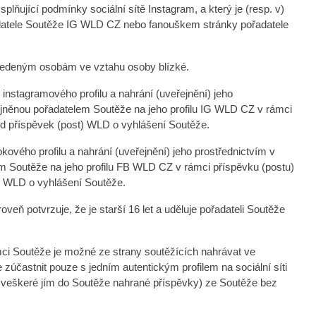
plňující podmínky sociální sítě Instagram, a který je (resp. v)
adatele Soutěže IG WLD CZ nebo fanouškem stránky pořadatele
 uvedeným osobám ve vztahu osoby blízké.
nstagramového profilu a nahrání (uveřejnění) jeho
ejněnou pořadatelem Soutěže na jeho profilu IG WLD CZ v rámci
od příspěvek (post) WLD o vyhlášení Soutěže.
vého profilu a nahrání (uveřejnění) jeho prostřednictvím v
m Soutěže na jeho profilu FB WLD CZ v rámci příspěvku (postu)
) WLD o vyhlášení Soutěže.
ň potvrzuje, že je starší 16 let a uděluje pořadateli Soutěže
mci Soutěže je možné ze strany soutěžících nahrávat ve
účastnit pouze s jedním autentickým profilem na sociální síti
a veškeré jím do Soutěže nahrané příspěvky) ze Soutěže bez