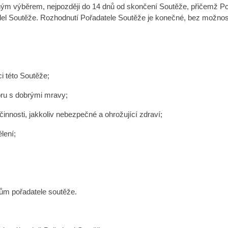
 výběrem, nejpozději do 14 dnů od skončení Soutěže, přičemž Pořada
del Soutěže. Rozhodnutí Pořadatele Soutěže je konečné, bez možnosti
i této Soutěže;
poru s dobrými mravy;
innosti, jakkoliv nebezpečné a ohrožující zdraví;
lení;
tům pořadatele soutěže.