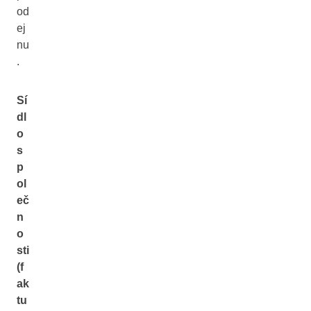
od
ej
nu
.
Sí
dl
o
s
p
ol
eč
n
o
sti
(f
ak
tu