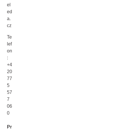
el
ed
a.
cz
Te
lef
on
:
+4
20
77
5
57
7
06
0
Pr