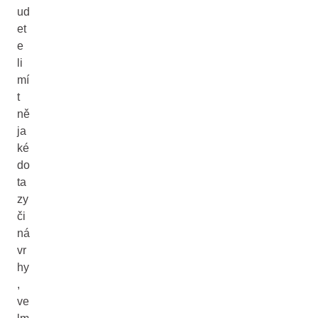
ud
et
e
li
mí
t
ně
ja
ké
do
ta
zy
či
ná
vr
hy
,
ve