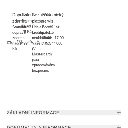
Doprava
Balení
Bezpečná
Zákaznický
zdarma
Doprava
platba
servis
již od
Standartní
Údaje o vaší
Pondělí až
79 Kč
doprava
kreditní kartě
pátek
zdarma
neukládáme.
09:00 - 17:00
nad 1499
Vaše platby
775 577 060
Kč
(Visa,
Mastercard)
jsou
zpracovávány
bezpečně.
ZÁKLADNÍ INFORMACE
DOKUMENTY A INFORMACE