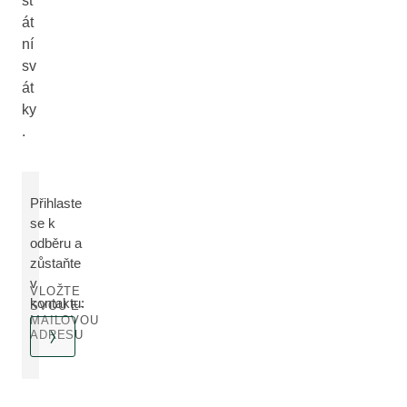
st
át
ní
sv
át
ky
.
Přihlaste
se k
odběru a
zůstaňte
v
VLOŽTE
kontaktu:
SVOU E-
MAILOVOU
ADRESU