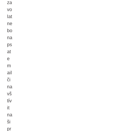
za
vo
lat
ne
bo
na
ps
at
e
m
ail
či
na
vš
tív
it
na
ši
pr