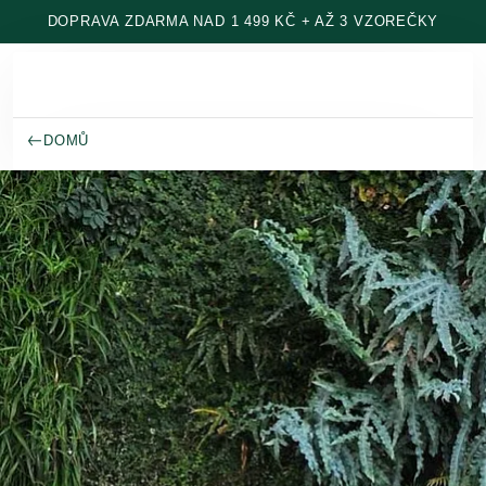
Přeskočit na hlavní obsah
DOPRAVA ZDARMA NAD 1 499 KČ + AŽ 3 VZOREČKY
DOMŮ