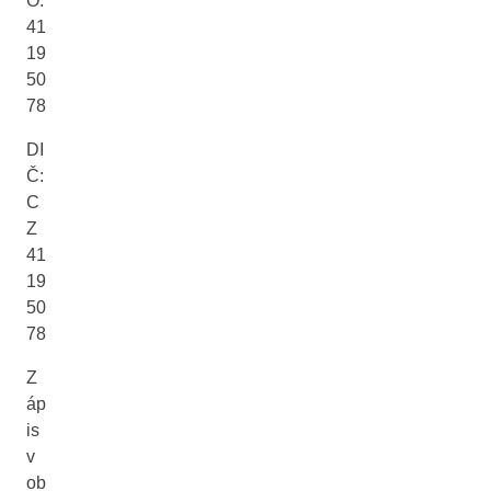
O:
41
19
50
78
DI
Č:
C
Z
41
19
50
78
Z
áp
is
v
ob