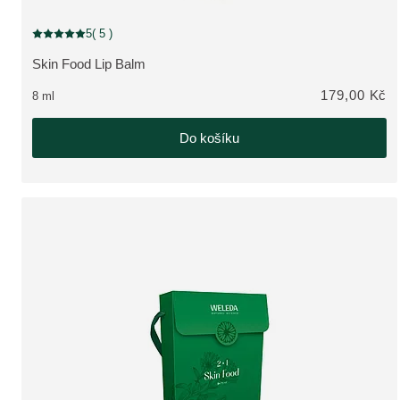
5
( 5 )
Aktuální hodnocení: 5 z 5 hvězdiček hodnoceno 5 zákazníky
Skin Food Lip Balm
ZOBRAZIT PRODUKT:
179,00 Kč
8 ml
Do košíku