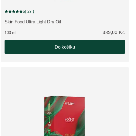
5
( 27 )
Aktuální hodnocení: 5 z 5 hvězdiček hodnoceno 27 zákazníky
Skin Food Ultra Light Dry Oil
ZOBRAZIT PRODUKT:
389,00 Kč
100 ml
Do košíku