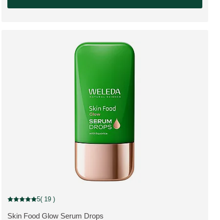
5
( 19 )
Aktuální hodnocení: 5 z 5 hvězdiček hodnoceno 19 zákazníky
Skin Food Glow Serum Drops
ZOBRAZIT PRODUKT: