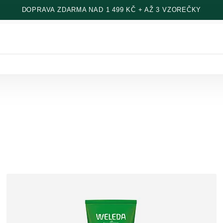
DOPRAVA ZDARMA NAD 1 499 KČ + AŽ 3 VZOREČKY