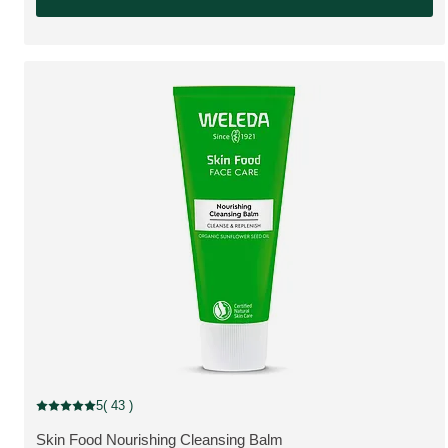
5
( 43 )
Aktuální hodnocení: 5 z 5 hvězdiček hodnoceno 43 zákazníky
Skin Food Nourishing Cleansing Balm
ZOBRAZIT PRODUKT: