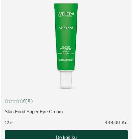
0
( 0 )
Aktuální hodnocení: 0 z 5 hvězdiček hodnoceno 0 zákazníky
Skin Food Super Eye Cream
ZOBRAZIT PRODUKT:
449,00 Kč
12 ml
Do košíku