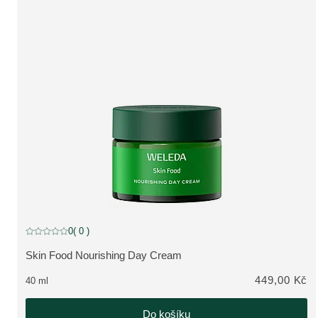
0
( 0 )
Aktuální hodnocení: 0 z 5 hvězdiček hodnoceno 0 zákazníky
Skin Food Nourishing Day Cream
ZOBRAZIT PRODUKT:
449,00 Kč
40 ml
Do košíku