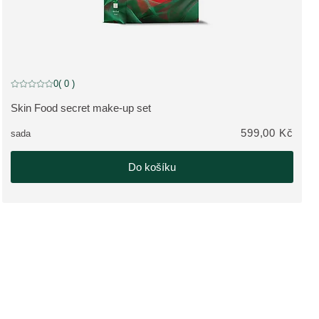
0
( 0 )
Aktuální hodnocení: 0 z 5 hvězdiček hodnoceno 0 zákazníky
Skin Food secret make-up set
ZOBRAZIT PRODUKT:
599,00 Kč
sada
Do košíku