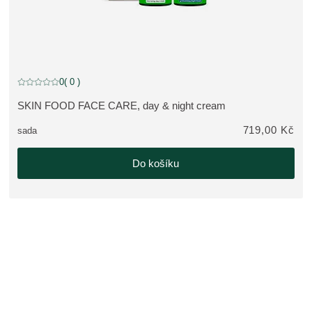
0
( 0 )
Aktuální hodnocení: 0 z 5 hvězdiček hodnoceno 0 zákazníky
SKIN FOOD FACE CARE, day & night cream
ZOBRAZIT PRODUKT:
719,00 Kč
sada
Do košíku