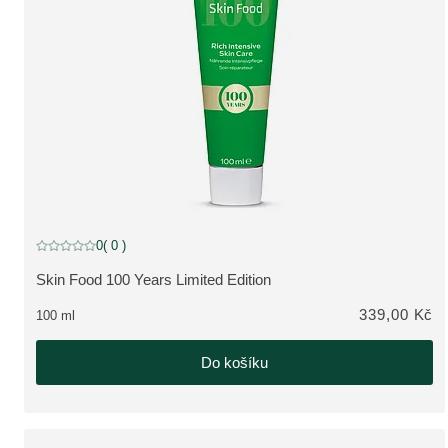
0
( 0 )
Aktuální hodnocení: 0 z 5 hvězdiček hodnoceno 0 zákazníky
Skin Food 100 Years Limited Edition
ZOBRAZIT PRODUKT:
339,00 Kč
100 ml
Do košíku