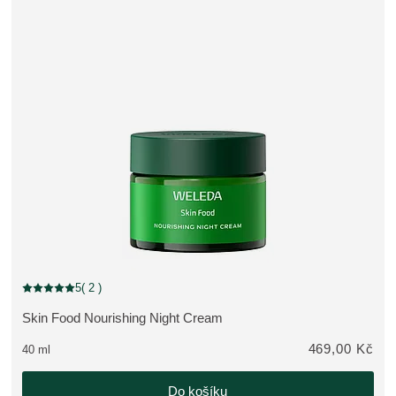
5
( 2 )
Aktuální hodnocení: 5 z 5 hvězdiček hodnoceno 2 zákazníky
Skin Food Nourishing Night Cream
ZOBRAZIT PRODUKT:
469,00 Kč
40 ml
Do košíku