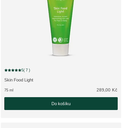
5
( 7 )
Aktuální hodnocení: 5 z 5 hvězdiček hodnoceno 7 zákazníky
Skin Food Light
ZOBRAZIT PRODUKT:
289,00 Kč
75 ml
Do košíku