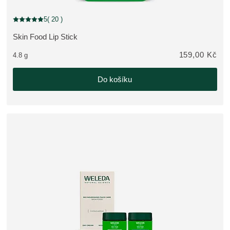
5
( 20 )
Aktuální hodnocení: 5 z 5 hvězdiček hodnoceno 20 zákazníky
Skin Food Lip Stick
ZOBRAZIT PRODUKT:
159,00 Kč
4.8 g
Do košíku