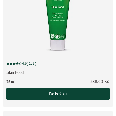
4.9
( 101 )
Aktuální hodnocení: 4.9 z 5 hvězdiček hodnoceno 101 zákazníky
Skin Food
ZOBRAZIT PRODUKT:
289,00 Kč
75 ml
Do košíku