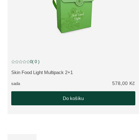
0
( 0 )
Aktuální hodnocení: 0 z 5 hvězdiček hodnoceno 0 zákazníky
Skin Food Light Multipack 2+1
ZOBRAZIT PRODUKT:
578,00 Kč
sada
Do košíku