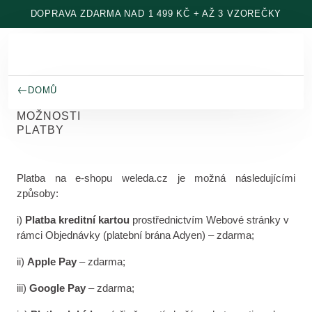
Přeskočit na hlavní obsah
DOPRAVA ZDARMA NAD 1 499 KČ + AŽ 3 VZOREČKY
DOMŮ
MOŽNOSTI
PLATBY
Platba na e-shopu weleda.cz je možná následujícími
způsoby:
i)
Platba kreditní kartou
prostřednictvím Webové stránky v
rámci Objednávky (platební brána Adyen) – zdarma;
ii)
Apple Pay
– zdarma;
iii)
Google Pay
– zdarma;