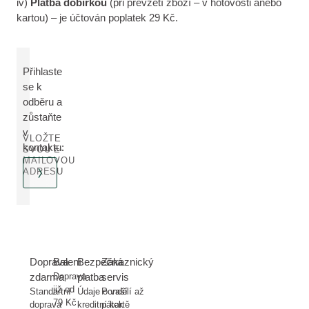
iv)
Platba dobírkou
(při převzetí zboží – v hotovosti anebo
kartou) – je účtován poplatek 29 Kč.
Přihlaste
se k
odběru a
zůstaňte
v
VLOŽTE
kontaktu:
SVOU E-
MAILOVOU
ADRESU
Doprava
Balení
Bezpečná
Zákaznický
zdarma
Doprava
platba
servis
již od
Standartní
Údaje o vaší
Pondělí až
79 Kč
doprava
kreditní kartě
pátek