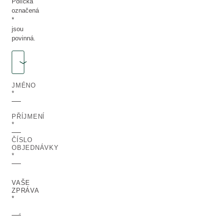
Políčka
označená
*
jsou
povinná.
Oslovení
OSLOVENÍ
JMÉNO
PŘÍJMENÍ
ČÍSLO
OBJEDNÁVKY
VAŠE
ZPRÁVA
*