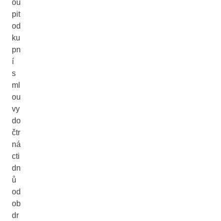
ou
pit
od
ku
pn
í
s
ml
ou
vy
do
čtr
ná
cti
dn
ů
od
ob
dr