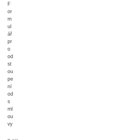
F
or
m
ul
ář
pr
o
od
st
ou
pe
ní
od
s
ml
ou
vy