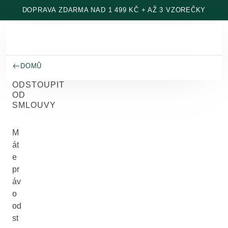
Přeskočit na hlavní obsah
DOPRAVA ZDARMA NAD 1 499 KČ + AŽ 3 VZOREČKY
DOMŮ
ODSTOUPIT
OD
SMLOUVY
M
át
e
pr
áv
o
od
st