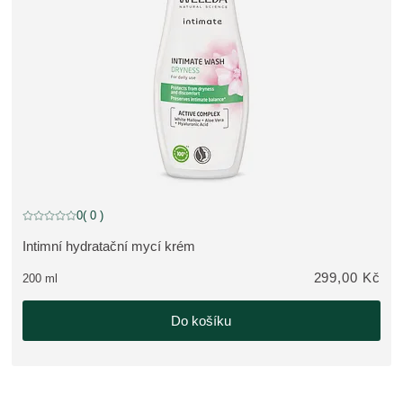
0
( 0 )
Aktuální hodnocení: 0 z 5 hvězdiček hodnoceno 0 zákazníky
Intimní hydratační mycí krém
ZOBRAZIT PRODUKT:
299,00 Kč
200 ml
Do košíku