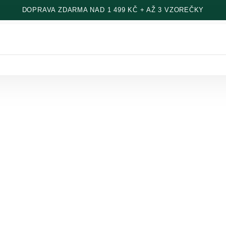
DOPRAVA ZDARMA NAD 1 499 KČ + AŽ 3 VZOREČKY