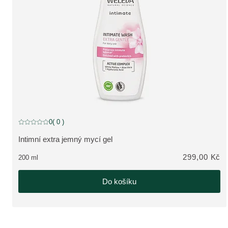
0
( 0 )
Aktuální hodnocení: 0 z 5 hvězdiček hodnoceno 0 zákazníky
Intimní extra jemný mycí gel
ZOBRAZIT PRODUKT:
299,00 Kč
200 ml
Do košíku