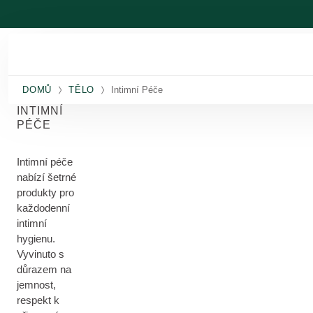
Přeskočit na hlavní obsah
DOMŮ
TĚLO
Intimní Péče
INTIMNÍ
PÉČE
Intimní péče
nabízí šetrné
produkty pro
každodenní
intimní
hygienu.
Vyvinuto s
důrazem na
jemnost,
respekt k