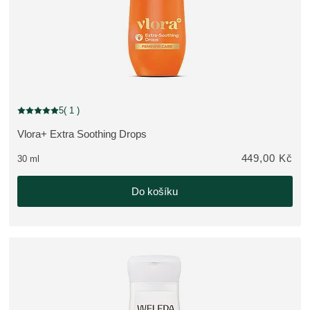
5
( 1 )
Aktuální hodnocení: 5 z 5 hvězdiček hodnoceno 1 zákazníky
Vlora+ Extra Soothing Drops
ZOBRAZIT PRODUKT:
449,00 Kč
30 ml
Do košíku