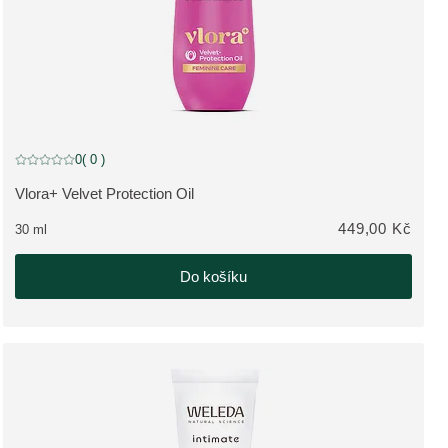
0
( 0 )
Aktuální hodnocení: 0 z 5 hvězdiček hodnoceno 0 zákazníky
Vlora+ Velvet Protection Oil
ZOBRAZIT PRODUKT:
449,00 Kč
30 ml
Do košíku