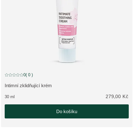
0
( 0 )
Aktuální hodnocení: 0 z 5 hvězdiček hodnoceno 0 zákazníky
Intimní zklidňující krém
ZOBRAZIT PRODUKT:
279,00 Kč
30 ml
Do košíku