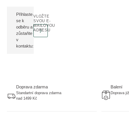
Přihlaste
VLOŽTE
se k
SVOU E-
MAILOVOU
odběru a
ADRESU
zůstaňte
v
kontaktu:
Doprava zdarma
Balení
Standartní doprava zdarma
Doprava ji
nad 1499 Kč