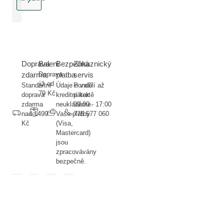
jak
na
to.
Doprava
Balení
Bezpečná
Zákaznický
zdarma
Doprava
platba
servis
již od
Standartní
Údaje o vaší
Pondělí až
79 Kč
doprava
kreditní kartě
pátek
zdarma
neukládáme.
09:00 - 17:00
nad 1499
Vaše platby
775 577 060
Kč
(Visa,
Mastercard)
jsou
zpracovávány
bezpečně.