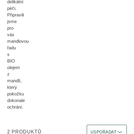
delikátní
péči.
Připravili
jsme
pro
vás
mandlovou
řadu
s
BIO
olejem
z
mandlí,
který
pokožku
dokonale
ochrání.
Zvolit filtr Okamžitý ú
2 PRODUKTŮ
USPOŘÁDAT