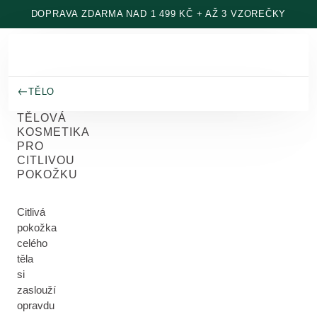
Přeskočit na hlavní obsah
DOPRAVA ZDARMA NAD 1 499 KČ + AŽ 3 VZOREČKY
TĚLO
TĚLOVÁ
KOSMETIKA
PRO
CITLIVOU
POKOŽKU
Citlivá
pokožka
celého
těla
si
zaslouží
opravdu