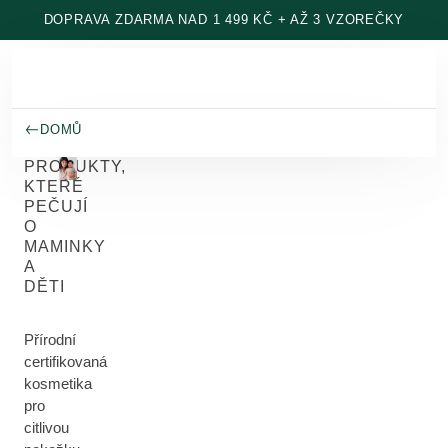
Přeskočit na hlavní obsah
DOPRAVA ZDARMA NAD 1 499 KČ + AŽ 3 VZOREČKY
DOMŮ
PRODUKTY,
KTERÉ
PEČUJÍ
O
MAMINKY
A
DĚTI
Přírodní
certifikovaná
kosmetika
pro
citlivou