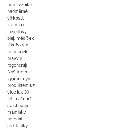
brání vzniku
nadměrné
vlhkosti,
zatímco
mandlový
olej, měsíček
lékařský a
heřmánek
pravý ji
regenerují.
Náš krém je
výjimečným
produktem už
více jak 30
let, na čemž
se shodují
maminky i
porodní
asistentky.