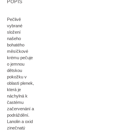
POPIS
Pečlivě
vybrané
složení
našeho
bohatého
měsíčkové
krému pečuje
o jemnou
dětskou
pokožku v
oblasti plenek,
která je
náchylná k
častému
začervenání a
podráždění.
Lanolin a oxid
zinečnatý