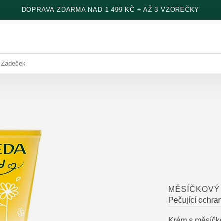
DOPRAVA ZDARMA NAD 1 499 KČ + AŽ 3 VZOREČKY
 Zadeček
MĚSÍČKOVÝ
Pečující ochra
Krém s měsíčke