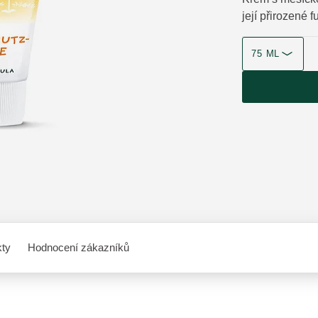
její přirozené 
velikost produk
75 ML
kty
Hodnocení zákazníků