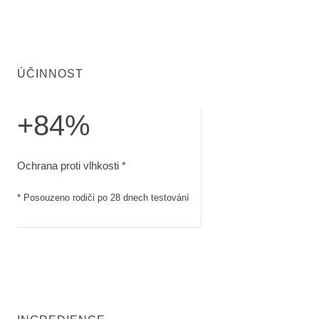
ÚČINNOST
+84%
Ochrana proti vlhkosti. Posouzeno rodiči po 28 dnech testov
Ochrana proti vlhkosti *
* Posouzeno rodiči po 28 dnech testování