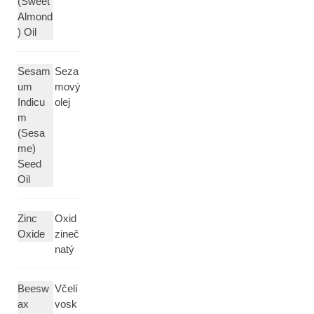
(Sweet
Almond
) Oil
Sesam
Seza
um
mový
Indicu
olej
m
(Sesa
me)
Seed
Oil
Zinc
Oxid
Oxide
zineč
natý
Beesw
Včelí
ax
vosk