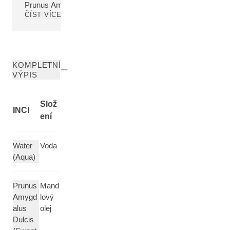
Prunus Amygdalus Dulcis (Sweet Almond) Oil
ČÍST VÍCE
KOMPLETNÍ
VÝPIS
Slož
INCI
ení
Water
Voda
(Aqua)
Prunus
Mand
Amygd
lový
alus
olej
Dulcis