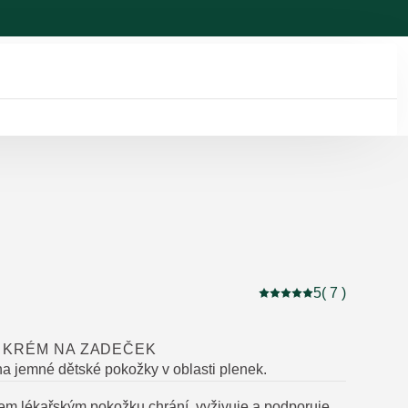
5
( 7 )
Aktuální hodnocení: 5 
 KRÉM NA ZADEČEK
na jemné dětské pokožky v oblasti plenek.
m lékařským pokožku chrání, vyživuje a podporuje