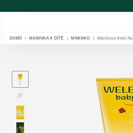
Přeskočit na hlavní obsah
DOMŮ
MAMINKA A DÍTĚ
MIMINKO
Měsíčkový Krém Na