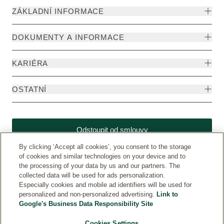
hmotnosti:
s
ZÁKLADNÍ INFORMACE
v
laktací?
těhotenství,
během
DOKUMENTY A INFORMACE
puberty
nebo
KARIÉRA
při
nabírání
OSTATNÍ
svalové
hmoty.
Odstoupit od smlouvy
By clicking ‘Accept all cookies’, you consent to the storage
of cookies and similar technologies on your device and to
the processing of your data by us and our partners. The
collected data will be used for ads personalization.
Especially cookies and mobile ad identifiers will be used for
personalized and non-personalized advertising.
Link to
Google's Business Data Responsibility Site
Cookies Settings