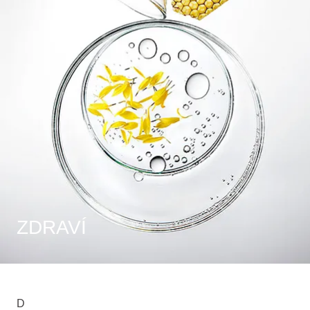
ZDRAVÍ
D