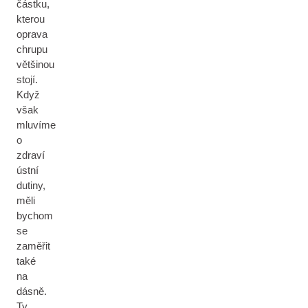
částku,
kterou
oprava
chrupu
většinou
stojí.
Když
však
mluvíme
o
zdraví
ústní
dutiny,
měli
bychom
se
zaměřit
také
na
dásně.
Ty