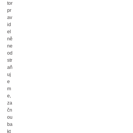
tor
pr
av
id
el
ně
ne
od
str
aň
uj
e
m
e,
za
čn
ou
ba
kt