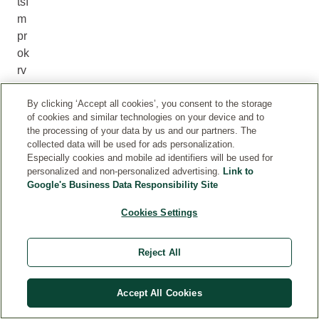
tší
m
pr
ok
rv
en
ím
By clicking ‘Accept all cookies’, you consent to the storage
of cookies and similar technologies on your device and to
. A
the processing of your data by us and our partners. The
ot
collected data will be used for ads personalization.
ok
Especially cookies and mobile ad identifiers will be used for
personalized and non-personalized advertising.
Link to
i
Google's Business Data Responsibility Site
za
ru
Cookies Settings
d
n
Reject All
ut
í
js
Accept All Cookies
ou