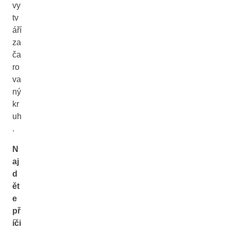
vy
tv
áří
za
ča
ro
va
ný
kr
uh
.
N
aj
d
ět
e
př
íči