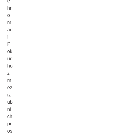
e
hr
o
m
ad
í.
P
ok
ud
ho
z
m
ez
iz
ub
ní
ch
pr
os