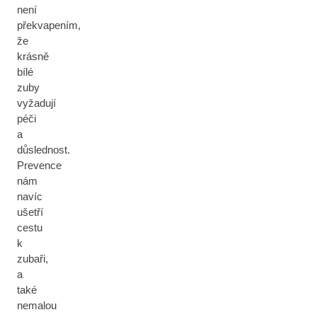
není
překvapením,
že
krásně
bílé
zuby
vyžadují
péči
a
důslednost.
Prevence
nám
navíc
ušetří
cestu
k
zubaři,
a
také
nemalou