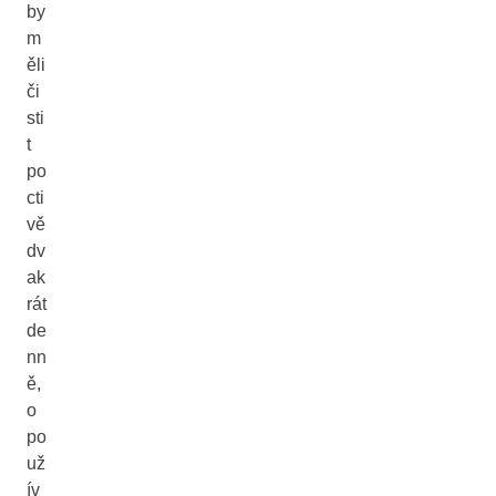
by
m
ěli
či
sti
t
po
cti
vě
dv
ak
rát
de
nn
ě,
o
po
už
ív