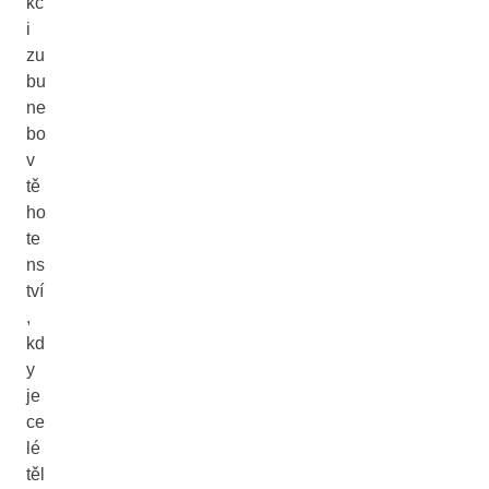
kc
i
zu
bu
ne
bo
v
tě
ho
te
ns
tví
,
kd
y
je
ce
lé
těl