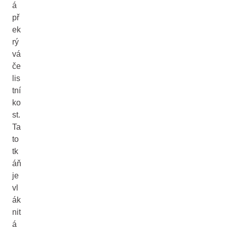
á
př
ek
rý
vá
če
lis
tní
ko
st.
Ta
to
tk
áň
je
vl
ák
nit
á