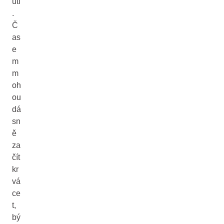
utí
.
Č
as
e
m
m
oh
ou
dá
sn
ě
za
čít
kr
vá
ce
t,
bý