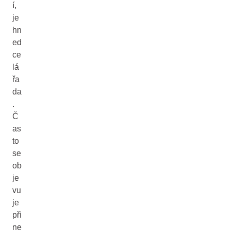
í,
je
hn
ed
ce
lá
řa
da
.
Č
as
to
se
ob
je
vu
je
při
ne