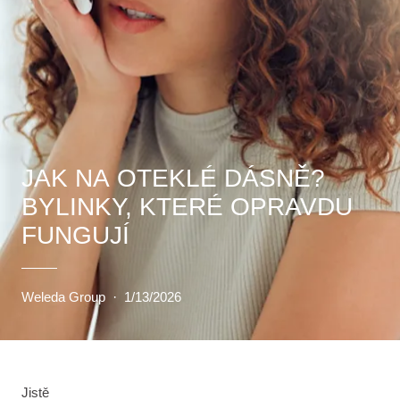
JAK NA OTEKLÉ DÁSNĚ?
BYLINKY, KTERÉ OPRAVDU
FUNGUJÍ
Weleda Group
·
1/13/2026
Jistě