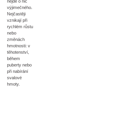
nejde o nic
výjimečného.
Nejčastěji
vznikají při
rychlém růstu
nebo
změnách
hmotnosti: v
těhotenství,
během
puberty nebo
při nabírání
svalové
hmoty.