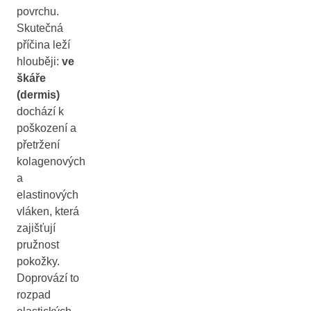
povrchu.
Skutečná
příčina leží
hlouběji:
ve
škáře
(dermis)
dochází k
poškození a
přetržení
kolagenových
a
elastinových
vláken, která
zajišťují
pružnost
pokožky.
Doprovází to
rozpad