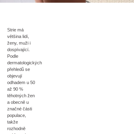
Strie má
většina lidí,
ženy, muži i
dospívající.
Podle
dermatologických
přehledů se
objevují
odhadem u 50
až 90 %
těhotných žen
a obecně u
značné části
populace,
takže
rozhodně