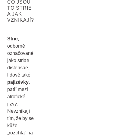
CO JSOU
TO STRIE
A JAK
VZNIKAJÍ?
Strie
,
odborně
označované
jako striae
distensae,
lidově také
pajizévky
,
patří mezi
atrofické
jizvy.
Nevznikají
tím, že by se
kůže
„roztrhla“ na