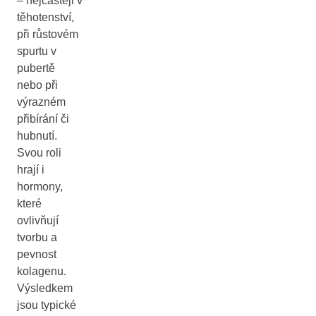
– nejčastěji v
těhotenství,
při růstovém
spurtu v
pubertě
nebo při
výrazném
přibírání či
hubnutí.
Svou roli
hrají i
hormony,
které
ovlivňují
tvorbu a
pevnost
kolagenu.
Výsledkem
jsou typické