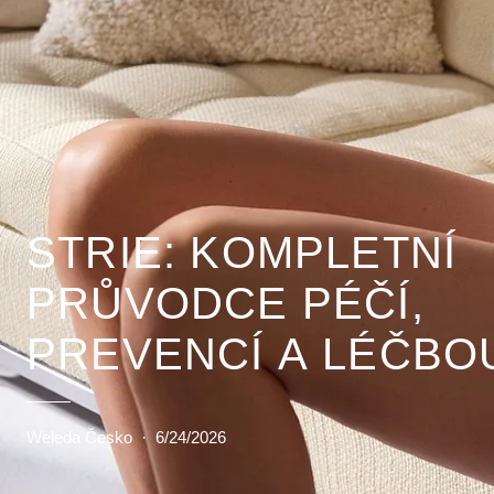
STRIE: KOMPLETNÍ
PRŮVODCE PÉČÍ,
PREVENCÍ A LÉČBO
Weleda Česko
·
6/24/2026