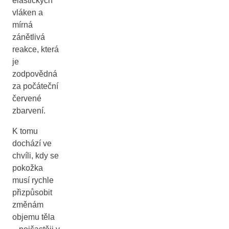
elastických
vláken a
mírná
zánětlivá
reakce, která
je
zodpovědná
za počáteční
červené
zbarvení.
K tomu
dochází ve
chvíli, kdy se
pokožka
musí rychle
přizpůsobit
změnám
objemu těla