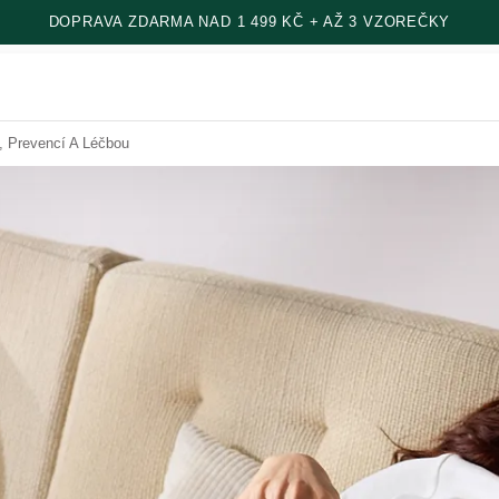
DOPRAVA ZDARMA NAD 1 499 KČ + AŽ 3 VZOREČKY
, Prevencí A Léčbou