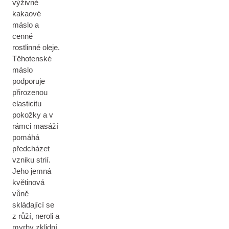
výživné
kakaové
máslo a
cenné
rostlinné oleje.
Těhotenské
máslo
podporuje
přirozenou
elasticitu
pokožky a v
rámci masáží
pomáhá
předcházet
vzniku strií.
Jeho jemná
květinová
vůně
skládající se
z růží, neroli a
myrhy zklidní