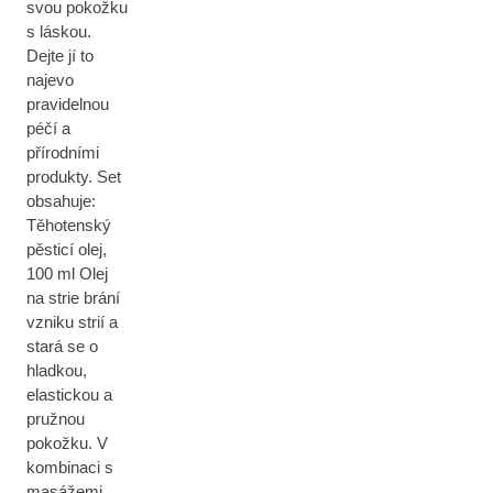
svou pokožku
s láskou.
Dejte jí to
najevo
pravidelnou
péčí a
přírodními
produkty. Set
obsahuje:
Těhotenský
pěsticí olej,
100 ml Olej
na strie brání
vzniku strií a
stará se o
hladkou,
elastickou a
pružnou
pokožku. V
kombinaci s
masážemi