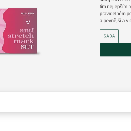
tím nejlepším 
pravidelném po
a pevnější a vi
velikost produk
SADA