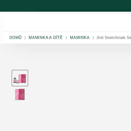
Přeskočit na hlavní obsah
DOMŮ
MAMINKA A DÍTĚ
MAMINKA
Anti Stretchmark Se