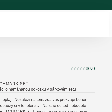
0
( 0 )
Aktuální hodnocení: 0 
TCHMARK SET
péči o namáhanou pokožku v dárkovém setu
k neptají. Nezáleží na tom, zda vás překvapí během
opauzy či v těhotenství. Na strie od teď nebudete
TRETCHMARK SET bude vaši pokožku opečovávat