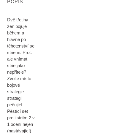
POPIS
Dvě třetiny
žen bojuje
během a
hlavně po
těhotenství se
striemi. Proč
ale vnímat
strie jako
nepřítele?
Zvolte místo
bojové
strategie
strategii
pečující.
Pěstící set
proti striím 2 v
1 ocení nejen
(nastávající)