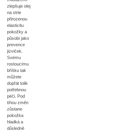
zlepšuje olej
na strie
přirozenou
elasticitu
pokožky a
působí jako
prevence
jizviček.
Svému
rostoucímu
bříšku tak
můžete
dopřát tolik
potřebnou
péči. Pod
tíhou změn
zůstane
pokožka
hladká a
důsledně