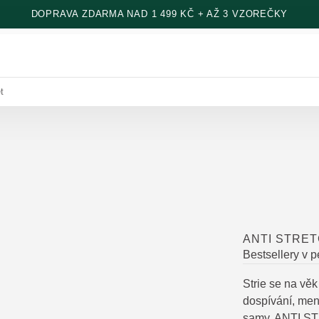
DOPRAVA ZDARMA NAD 1 499 KČ + AŽ 3 VZOREČKY
t
ANTI STRE
Bestsellery v 
Strie se na vě
dospívání, men
samy. ANTI S