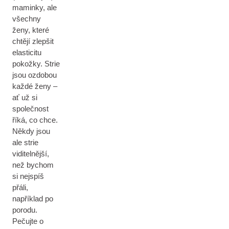
maminky, ale
všechny
ženy, které
chtějí zlepšit
elasticitu
pokožky. Strie
jsou ozdobou
každé ženy –
ať už si
společnost
říká, co chce.
Někdy jsou
ale strie
viditelnější,
než bychom
si nejspíš
přáli,
například po
porodu.
Pečujte o