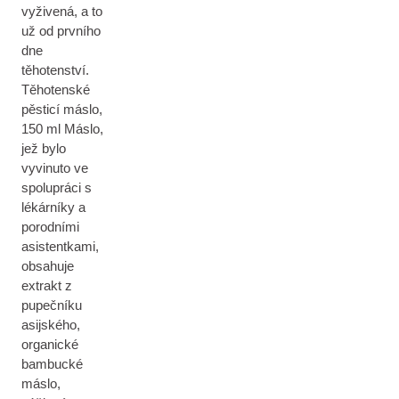
vyživená, a to
už od prvního
dne
těhotenství.
Těhotenské
pěsticí máslo,
150 ml Máslo,
jež bylo
vyvinuto ve
spolupráci s
lékárníky a
porodními
asistentkami,
obsahuje
extrakt z
pupečníku
asijského,
organické
bambucké
máslo,