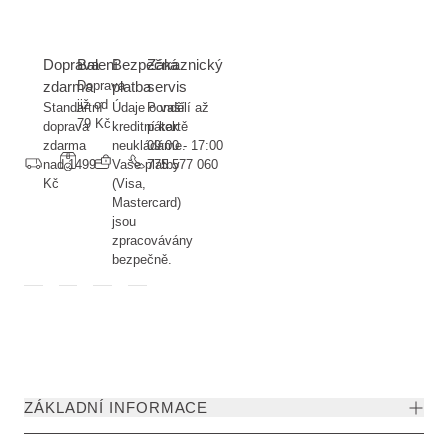
Doprava
Balení
Bezpečná
Zákaznický
zdarma
Doprava
platba
servis
již od
Standartní
Údaje o vaší
Pondělí až
79 Kč
doprava
kreditní kartě
pátek
zdarma
neukládáme.
09:00 - 17:00
nad 1499
Vaše platby
775 577 060
Kč
(Visa,
Mastercard)
jsou
zpracovávány
bezpečně.
ZÁKLADNÍ INFORMACE