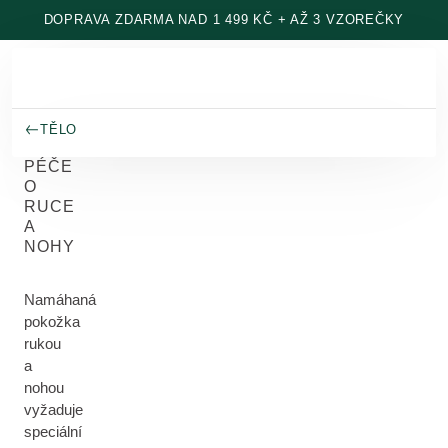
Přeskočit na hlavní obsah
DOPRAVA ZDARMA NAD 1 499 KČ + AŽ 3 VZOREČKY
TĚLO
PÉČE
O
RUCE
A
NOHY
Namáhaná
pokožka
rukou
a
nohou
vyžaduje
speciální