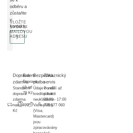
odběru a
zůstaňte
v
VLOŽTE
kontaktu:
SVOU E-
MAILOVOU
ADRESU
Doprava
Balení
Bezpečná
Zákaznický
zdarma
Doprava
platba
servis
již od
Standartní
Údaje o vaší
Pondělí až
79 Kč
doprava
kreditní kartě
pátek
zdarma
neukládáme.
09:00 - 17:00
nad 1499
Vaše platby
775 577 060
Kč
(Visa,
Mastercard)
jsou
zpracovávány