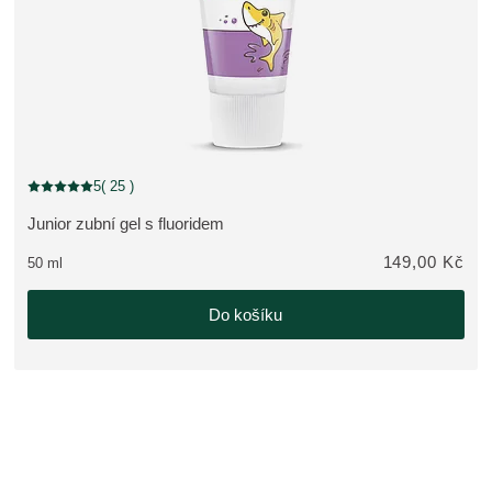
NOVINKA
5
( 25 )
Aktuální hodnocení: 5 z 5 hvězdiček hodnoceno 25 zákazníky
Junior zubní gel s fluoridem
ZOBRAZIT PRODUKT:
149,00 Kč
50 ml
Do košíku