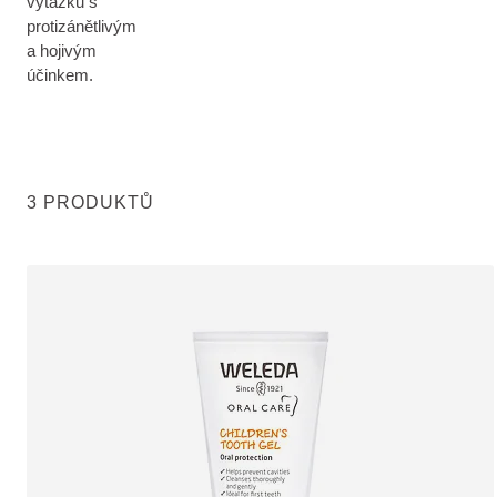
výtažků s
protizánětlivým
a hojivým
účinkem.
3 PRODUKTŮ