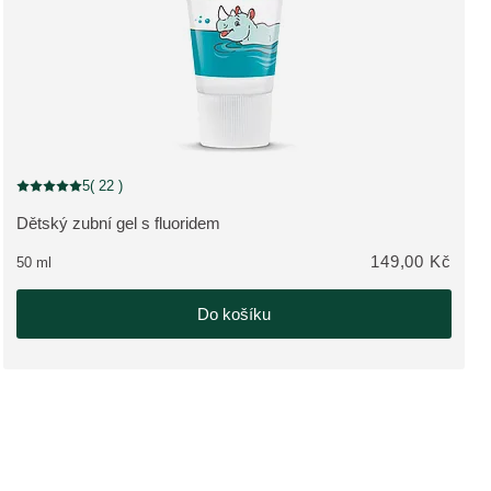
NOVINKA
5
( 22 )
Aktuální hodnocení: 5 z 5 hvězdiček hodnoceno 22 zákazníky
Dětský zubní gel s fluoridem
ZOBRAZIT PRODUKT:
149,00 Kč
50 ml
Do košíku