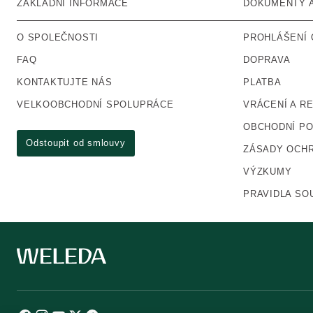
ZÁKLADNÍ INFORMACE
DOKUMENTY 
O SPOLEČNOSTI
PROHLÁŠENÍ 
FAQ
DOPRAVA
KONTAKTUJTE NÁS
PLATBA
VELKOOBCHODNÍ SPOLUPRÁCE
VRÁCENÍ A R
OBCHODNÍ P
Odstoupit od smlouvy
ZÁSADY OCHR
VÝZKUMY
PRAVIDLA SO