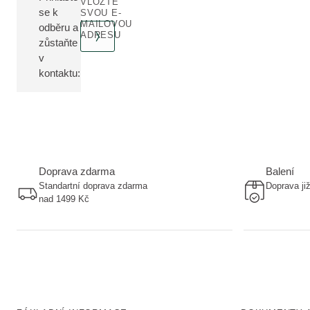
VLOŽTE
se k
SVOU E-
MAILOVOU
odběru a
ADRESU
zůstaňte
v
kontaktu:
Doprava zdarma
Balení
Standartní doprava zdarma
Doprava ji
nad 1499 Kč