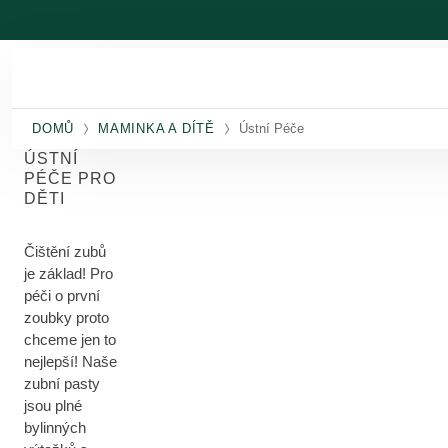
Přeskočit na hlavní obsah
DOMŮ
MAMINKA A DÍTĚ
Ústní Péče
ÚSTNÍ
PÉČE PRO
DĚTI
Čištění zubů
je základ! Pro
péči o první
zoubky proto
chceme jen to
nejlepší! Naše
zubní pasty
jsou plné
bylinných