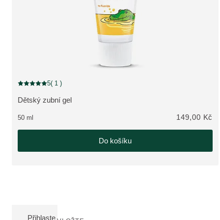
5
( 1 )
Aktuální hodnocení: 5 z 5 hvězdiček hodnoceno 1 zákazníky
Dětský zubní gel
ZOBRAZIT PRODUKT:
149,00 Kč
50 ml
Do košíku
Přihlaste