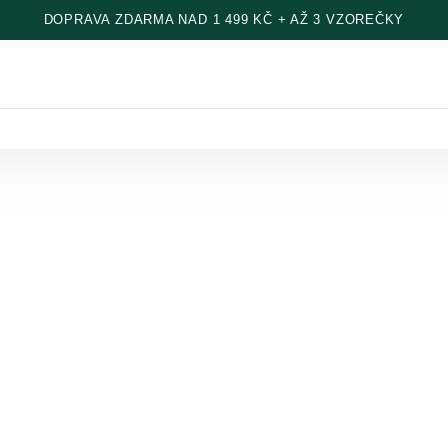
DOPRAVA ZDARMA NAD 1 499 KČ + AŽ 3 VZOREČKY