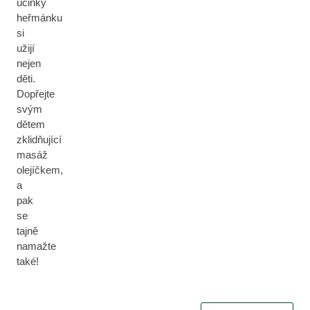
účinky
heřmánku
si
užijí
nejen
děti.
Dopřejte
svým
dětem
zklidňující
masáž
olejíčkem,
a
pak
se
tajně
namažte
také!
Zvolit filtr Okamžitý ú