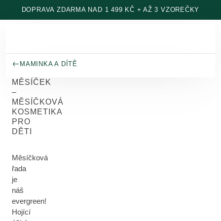
Přeskočit na hlavní obsah
DOPRAVA ZDARMA NAD 1 499 KČ + AŽ 3 VZOREČKY
MAMINKA A DÍTĚ
MĚSÍČEK
–
MĚSÍČKOVÁ
KOSMETIKA
PRO
DĚTI
Měsíčková
řada
je
náš
evergreen!
Hojící