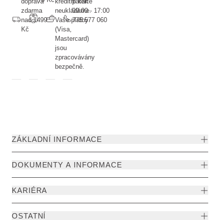
doprava
kreditní kartě
pátek
zdarma
neukládáme.
09:00 - 17:00
nad 1499
Vaše platby
775 577 060
Kč
(Visa,
Mastercard)
jsou
zpracovávány
bezpečně.
ZÁKLADNÍ INFORMACE
DOKUMENTY A INFORMACE
KARIÉRA
OSTATNÍ