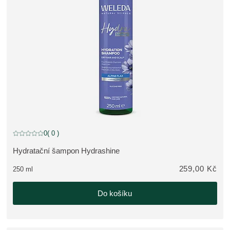
NOVINKA
0
( 0 )
Aktuální hodnocení: 0 z 5 hvězdiček hodnoceno 0 zákazníky
Hydratační šampon Hydrashine
ZOBRAZIT PRODUKT:
259,00 Kč
250 ml
Do košíku