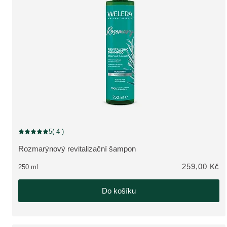
5
( 4 )
Aktuální hodnocení: 5 z 5 hvězdiček hodnoceno 4 zákazníky
Rozmarýnový revitalizační šampon
ZOBRAZIT PRODUKT:
259,00 Kč
250 ml
Do košíku