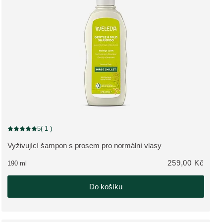
5
( 1 )
Aktuální hodnocení: 5 z 5 hvězdiček hodnoceno 1 zákazníky
Vyživující šampon s prosem pro normální vlasy
ZOBRAZIT PRODUKT:
259,00 Kč
190 ml
Do košíku