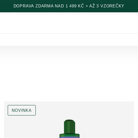
DOPRAVA ZDARMA NAD 1 499 KČ + AŽ 3 VZOREČKY
NOVINKA