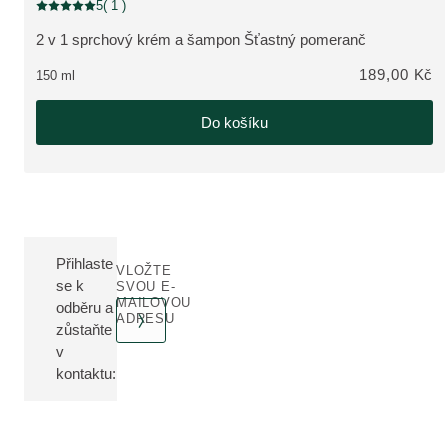
5
( 1 )
Aktuální hodnocení: 5 z 5 hvězdiček hodnoceno 1 zákazníky
2 v 1 sprchový krém a šampon Šťastný pomeranč
ZOBRAZIT PRODUKT:
189,00 Kč
150 ml
Do košíku
Přihlaste
VLOŽTE
se k
SVOU E-
MAILOVOU
odběru a
ADRESU
zůstaňte
v
kontaktu: