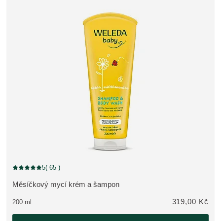
5
( 65 )
Aktuální hodnocení: 5 z 5 hvězdiček hodnoceno 65 zákazníky
Měsíčkový mycí krém a šampon
ZOBRAZIT PRODUKT:
319,00 Kč
200 ml