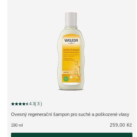
4.3
( 3 )
Aktuální hodnocení: 4.3 z 5 hvězdiček hodnoceno 3 zákazníky
Ovesný regenerační šampon pro suché a poškozené vlasy
ZOBRAZIT PRODUKT:
259,00 Kč
190 ml