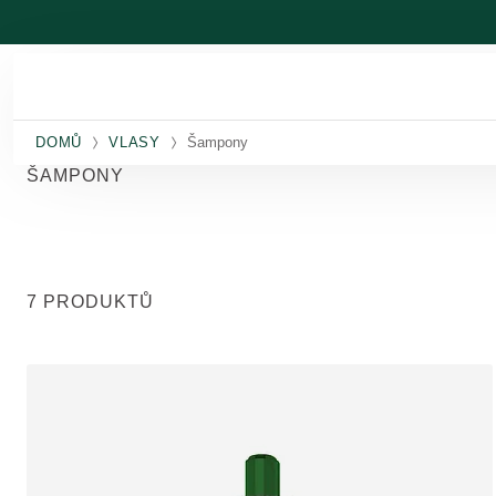
Přeskočit na hlavní obsah
DOMŮ
VLASY
Šampony
ŠAMPONY
7 PRODUKTŮ