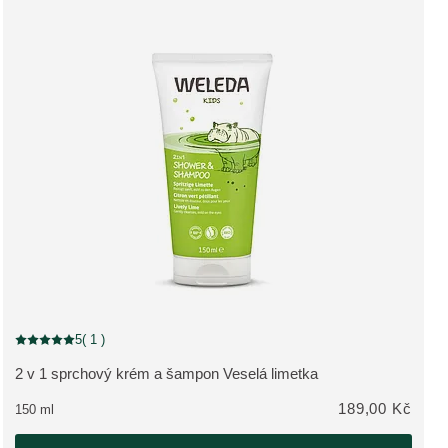
5
( 1 )
Aktuální hodnocení: 5 z 5 hvězdiček hodnoceno 1 zákazníky
2 v 1 sprchový krém a šampon Veselá limetka
ZOBRAZIT PRODUKT:
189,00 Kč
150 ml