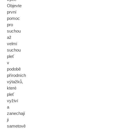
Objevte
první
pomoc
pro
suchou
až
velmi
suchou
pleť
v
podobě
přírodních
výtažků,
které
pleť
vyživí
a
zanechají
ji
sametově