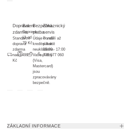
Doprava
Balení
Bezpečná
Zákaznický
zdarma
Doprava
platba
servis
již od
Standartní
Údaje o vaší
Pondělí až
79 Kč
doprava
kreditní kartě
pátek
zdarma
neukládáme.
09:00 - 17:00
nad 1499
Vaše platby
775 577 060
Kč
(Visa,
Mastercard)
jsou
zpracovávány
bezpečně.
ZÁKLADNÍ INFORMACE