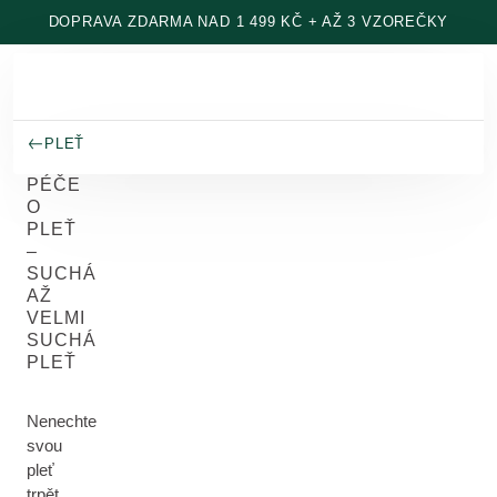
Přeskočit na hlavní obsah
DOPRAVA ZDARMA NAD 1 499 KČ + AŽ 3 VZOREČKY
PLEŤ
PÉČE
O
PLEŤ
–
SUCHÁ
AŽ
VELMI
SUCHÁ
PLEŤ
Nenechte
svou
pleť
trpět.