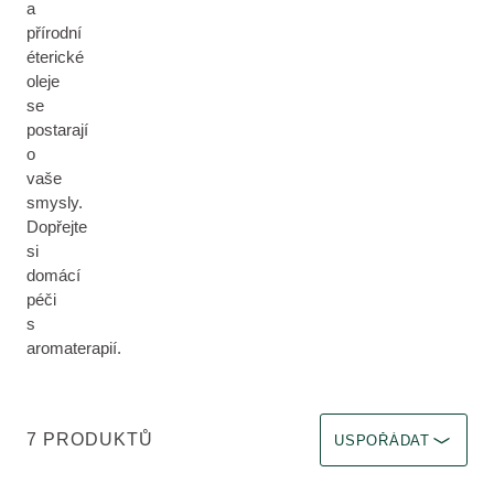
a
přírodní
éterické
oleje
se
postarají
o
vaše
smysly.
Dopřejte
si
domácí
péči
s
aromaterapií.
Zvolit filtr Okamžitý ú
7 PRODUKTŮ
USPOŘÁDAT