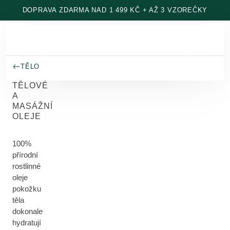
Přeskočit na hlavní obsah
DOPRAVA ZDARMA NAD 1 499 KČ + AŽ 3 VZOREČKY
TĚLO
TĚLOVÉ
A
MASÁŽNÍ
OLEJE
100%
přírodní
rostlinné
oleje
pokožku
těla
dokonale
hydratují