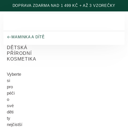
Přeskočit na hlavní obsah
DOPRAVA ZDARMA NAD 1 499 KČ + AŽ 3 VZOREČKY
MAMINKA A DÍTĚ
DĚTSKÁ
PŘÍRODNÍ
KOSMETIKA
Vyberte
si
pro
péči
o
své
děti
ty
nejčistší