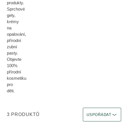
produkty.
Sprchové
gely,
krémy
na
opalování,
přírodní
zubní
pasty.
Objevte
100%
přírodní
kosmetiku
pro
děti.
Zvolit filtr Okamžitý ú
3 PRODUKTŮ
USPOŘÁDAT