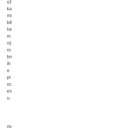
ož
ka
mi
bě
he
m
vý
ro
bn
íh
o
pr
oc
es
u.
IN