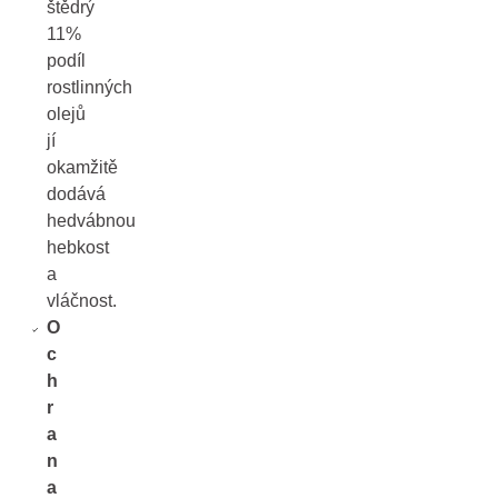
štědrý
11%
podíl
rostlinných
olejů
jí
okamžitě
dodává
hedvábnou
hebkost
a
vláčnost.
O
c
h
r
a
n
a