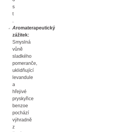
s
t
.
A
romaterapeutický
zážitek:
Smyslná
vůně
sladkého
pomeranče,
uklidňující
levandule
a
hřejivé
pryskyřice
benzoe
pochází
výhradně
z