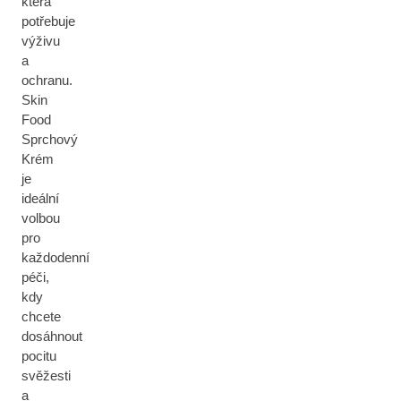
která
potřebuje
výživu
a
ochranu.
Skin
Food
Sprchový
Krém
je
ideální
volbou
pro
každodenní
péči,
kdy
chcete
dosáhnout
pocitu
svěžesti
a