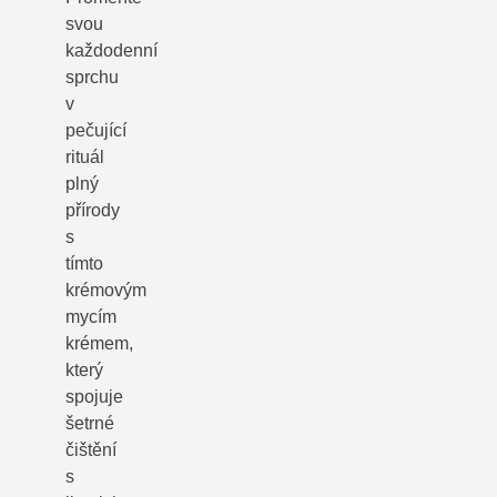
svou
každodenní
sprchu
v
pečující
rituál
plný
přírody
s
tímto
krémovým
mycím
krémem,
který
spojuje
šetrné
čištění
s