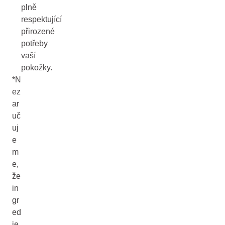
plně
respektující
přirozené
potřeby
vaší
pokožky.
*N
ez
ar
uč
uj
e
m
e,
že
in
gr
ed
ie