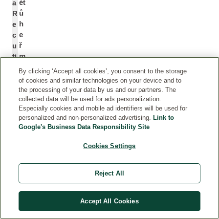
ět
a
ů
R
h
e
e
c
ř
u
m
ti
á
t
By clicking ‘Accept all cookies’, you consent to the storage
n
a
of cookies and similar technologies on your device and to
k
(
the processing of your data by us and our partners. The
u
M
collected data will be used for ads personalization.
Especially cookies and mobile ad identifiers will be used for
lé
a
personalized and non-personalized advertising.
Link to
k
tr
Google's Business Data Responsibility Site
a
ic
ř
a
Cookies Settings
s
ri
k
a
Reject All
é
)
h
F
o
l
Accept All Cookies
o
w