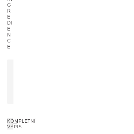
G
R
E
DI
E
N
C
E
EXTRAKT LISTŮ
EXTRAKT K
ROZMARÝNU
LÉKAŘSKÉ
Rosmarinus Officinalis (Rosemary)
Calendula Offic
Leaf Extract
ČÍST VÍCE
ČÍST VÍCE
KOMPLETNÍ
VÝPIS