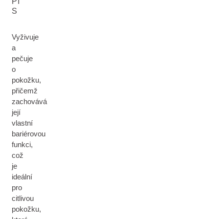
PI
S
Vyživuje
a
pečuje
o
pokožku,
přičemž
zachovává
její
vlastní
bariérovou
funkci,
což
je
ideální
pro
citlivou
pokožku,