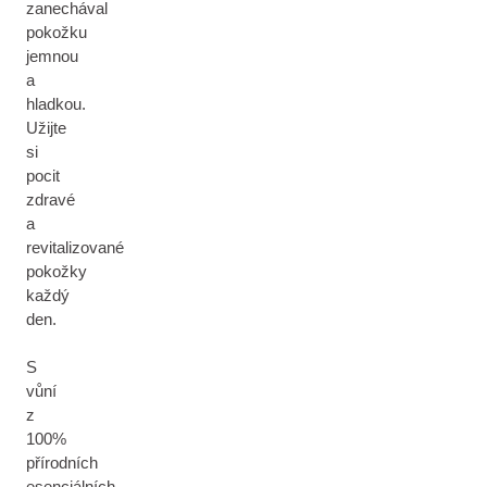
zanechával
pokožku
jemnou
a
hladkou.
Užijte
si
pocit
zdravé
a
revitalizované
pokožky
každý
den.
S
vůní
z
100%
přírodních
esenciálních