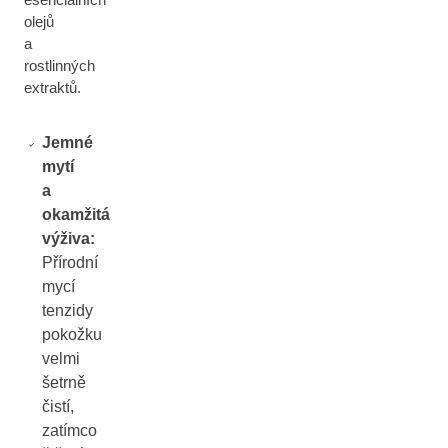
olejů
a
rostlinných
extraktů.
Jemné
mytí
a
okamžitá
výživa:
Přírodní
mycí
tenzidy
pokožku
velmi
šetrně
čistí,
zatímco