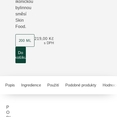
ikonickou
bylinnou
směsí
Skin
Food.
velikost produktu
219,00 Kč
200 ML
s DPH
Do
košíku
Popis
Ingredience
Použití
Podobné produkty
Hodnoce
P
O