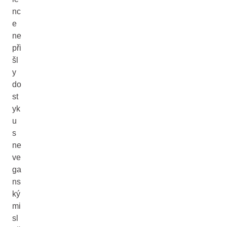
nc
e
ne
při
šl
y
do
st
yk
u
s
ne
ve
ga
ns
ký
mi
sl