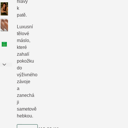
hlavy
k
patě.
Luxusní
tělové
máslo,
které
zahalí
pokožku
do
výživného
závoje
a
zanechá
ji
sametově
hebkou.
velikost produktu