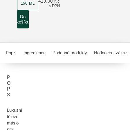
419,00 Kč
150 ML
s DPH
Do
košíku
Popis
Ingredience
Podobné produkty
Hodnocení zákazn
P
O
PI
S
Luxusní
tělové
máslo
pro