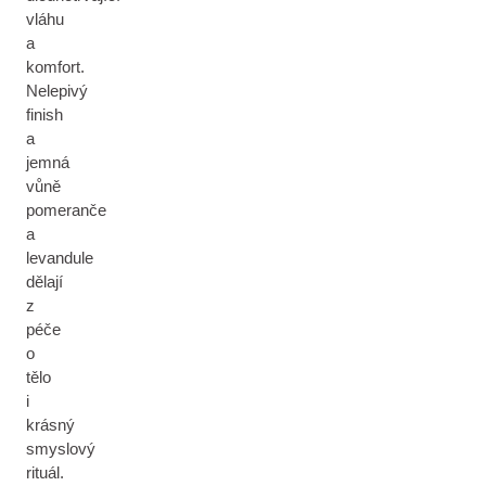
vláhu
a
komfort.
Nelepivý
finish
a
jemná
vůně
pomeranče
a
levandule
dělají
z
péče
o
tělo
i
krásný
smyslový
rituál.