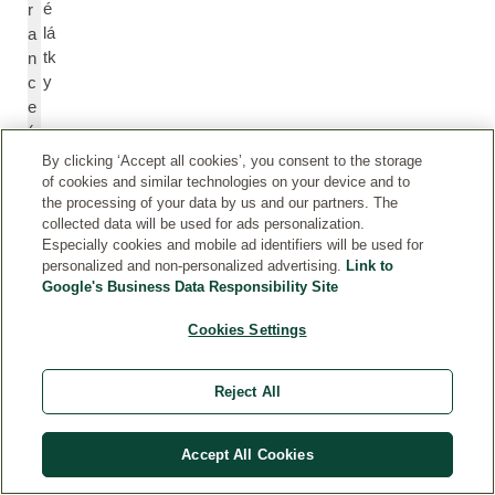
é
r
lá
a
tk
n
y
c
e
(
P
By clicking ‘Accept all cookies’, you consent to the storage
a
of cookies and similar technologies on your device and to
rf
the processing of your data by us and our partners. The
collected data will be used for ads personalization.
u
Especially cookies and mobile ad identifiers will be used for
m
personalized and non-personalized advertising.
Link to
)
Google's Business Data Responsibility Site
Cookies Settings
Li
Li
m
m
o
o
Reject All
n
n
e
e
Accept All Cookies
n
n
e