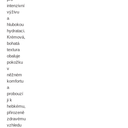
intenzivní
výživu
a
hlubokou
hydrataci.
Krémová,
bohatá
textura
obaluje
pokožku
v
něžném
komfortu
a
probouzí
ji k
hebkému,
přirozeně
zdravému
vzhledu