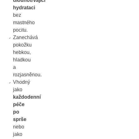
dlouhotrvající
hydrataci
bez
mastného
pocitu.
Zanechává
pokožku
hebkou,
hladkou
a
rozjasněnou.
Vhodný
jako
každodenní
péče
po
sprše
nebo
jako