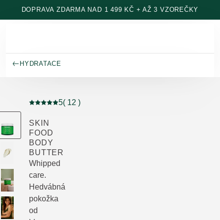
Přeskočit na hlavní obsah
DOPRAVA ZDARMA NAD 1 499 KČ + AŽ 3 VZOREČKY
HYDRATACE
5
( 12 )
Aktuální hodnocení: 5 z 5 hvězdiček hodnoceno 12 zá
SKIN
FOOD
BODY
BUTTER
Whipped
care.
Hedvábná
pokožka
od