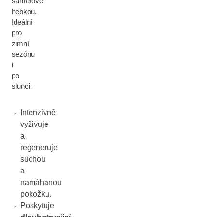
sametově
hebkou.
Ideální
pro
zimní
sezónu
i
po
slunci.
Intenzivně
vyživuje
a
regeneruje
suchou
a
namáhanou
pokožku.
Poskytuje