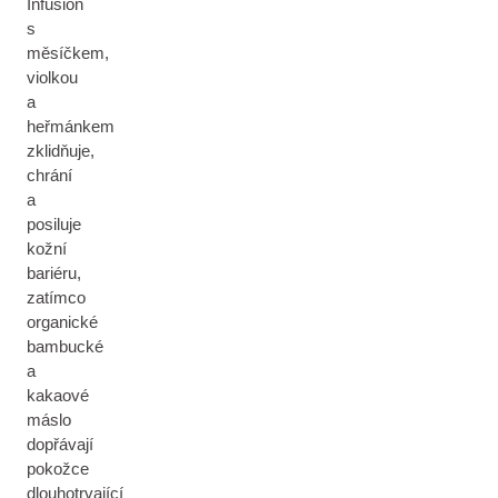
Infusion
s
měsíčkem,
violkou
a
heřmánkem
zklidňuje,
chrání
a
posiluje
kožní
bariéru,
zatímco
organické
bambucké
a
kakaové
máslo
dopřávají
pokožce
dlouhotrvající