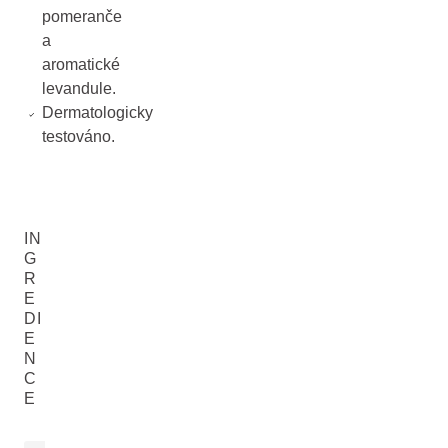
pomeranče
a
aromatické
levandule.
Dermatologicky
testováno.
IN
G
R
E
DI
E
N
C
E