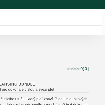
0
( 0 )
Aktuální hodnocení: 0 
EANSING BUNDLE
l pro dokonale čistou a svěží pleť
isticího rituálu, který pleť zbaví líčidel i hloubkových
expertně sestavený bundle zanechá vaši tvář dokonale