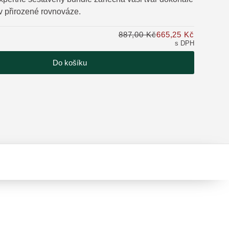
 v přirozené rovnováze.
tu
887,00 Kč
665,25 Kč
Pouze 665
s DPH
Do košíku