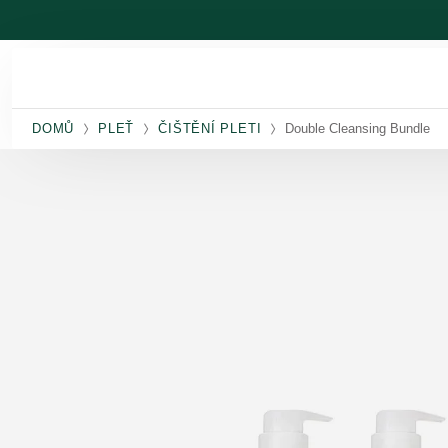
Přeskočit na hlavní obsah
DOMŮ
PLEŤ
ČIŠTĚNÍ PLETI
Double Cleansing Bundle