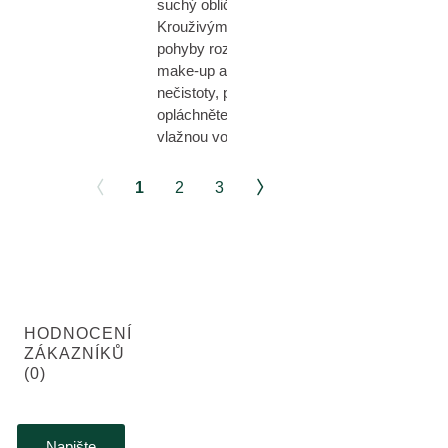
suchý obličej.
Krouživými
pohyby rozpusťte
make-up a
nečistoty, poté
opláchněte
vlažnou vodou.
1
2
3
HODNOCENÍ
ZÁKAZNÍKŮ
(0)
Napište