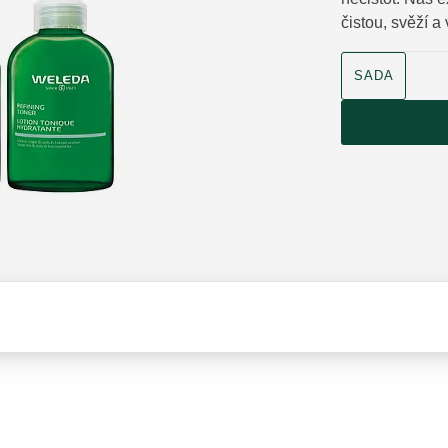
čistou, svěží a
velikost produk
SADA