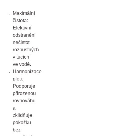
Maximální
čistota:
Efektivní
odstranění
nečistot
rozpustných
v tucích i
ve vodě.
Harmonizace
pleti:
Podporuje
přirozenou
rovnováhu
a
zklidňuje
pokožku
bez