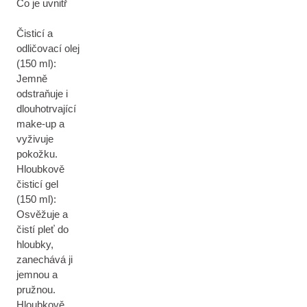
Co je uvnitř
Čisticí a
odličovací olej
(150 ml):
Jemně
odstraňuje i
dlouhotrvající
make-up a
vyživuje
pokožku.
Hloubkově
čisticí gel
(150 ml):
Osvěžuje a
čistí pleť do
hloubky,
zanechává ji
jemnou a
pružnou.
Hloubkově