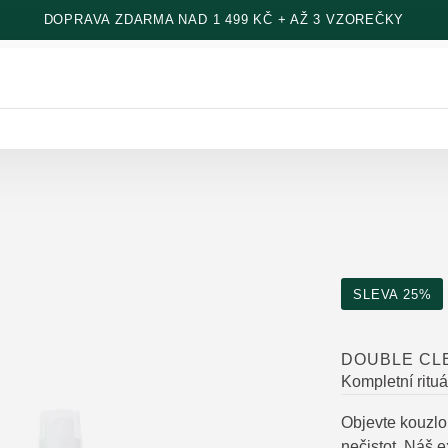
DOPRAVA ZDARMA NAD 1 499 KČ + AŽ 3 VZOREČKY
SLEVA 25%
DOUBLE CL
Kompletní rituá
Objevte kouzlo č
nečistot. Náš 