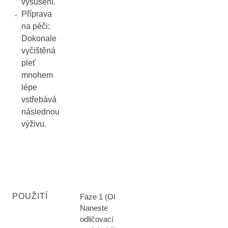
vysušení.
Příprava
na péči:
Dokonale
vyčištěná
pleť
mnohem
lépe
vstřebává
následnou
výživu.
POUŽITÍ
Fáze 1 (Olej):
Naneste
odličovací olej na