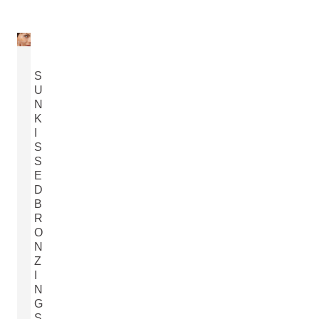
S
U
N
K
I
S
S
E
D
B
R
O
N
Z
I
N
G
S