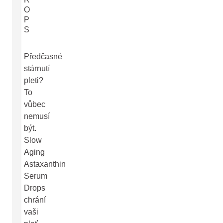
O
P
S
Předčasné
stárnutí
pleti?
To
vůbec
nemusí
být.
Slow
Aging
Astaxanthin
Serum
Drops
chrání
vaši