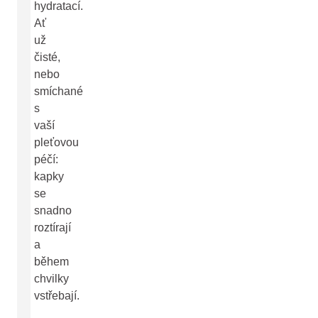
hydratací.
Ať
už
čisté,
nebo
smíchané
s
vaší
pleťovou
péčí:
kapky
se
snadno
roztírají
a
během
chvilky
vstřebají.