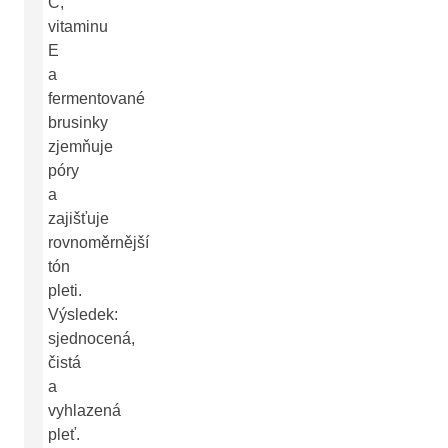
C,
vitaminu
E
a
fermentované
brusinky
zjemňuje
póry
a
zajišťuje
rovnoměrnější
tón
pleti.
Výsledek:
sjednocená,
čistá
a
vyhlazená
pleť.