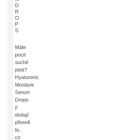
D
R
O
P
S
Máte
pocit
suché
pleti?
Hyaluronic
Moisture
Serum
Drops
jí
dodají
přesně
to,
co