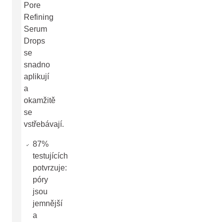
Pore
Refining
Serum
Drops
se
snadno
aplikují
a
okamžitě
se
vstřebávají.
87%
testujících
potvrzuje:
póry
jsou
jemnější
a