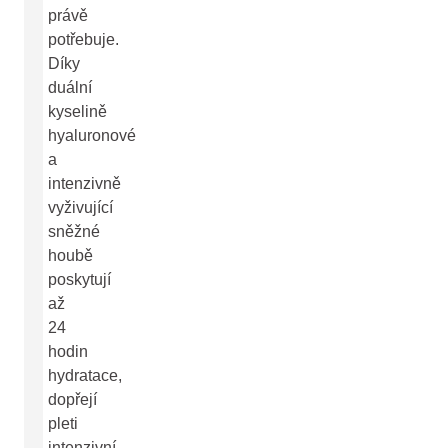
právě
potřebuje.
Díky
duální
kyselině
hyaluronové
a
intenzivně
vyživující
sněžné
houbě
poskytují
až
24
hodin
hydratace,
dopřejí
pleti
intenzivní