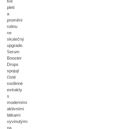
tvé
pleti
a
promění
rutinu
ve
skutečný
upgrade.
Serum
Booster
Drops
spojují
čisté
rostlinné
extrakty
s
moderními
aktivními
látkami
vyvinutými
na