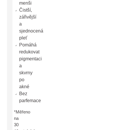
menši
Čistší,
zářivější
a
sjednocená
pleť
Pomáhá
redukovat
pigmentaci
a
skvrny
po
akné
Bez
parfemace
*Měřeno
na
30