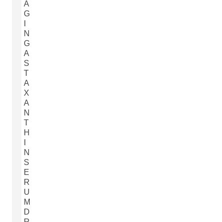
A
G
I
N
G
A
S
T
A
X
A
N
T
H
I
N
S
E
R
U
M
D
R