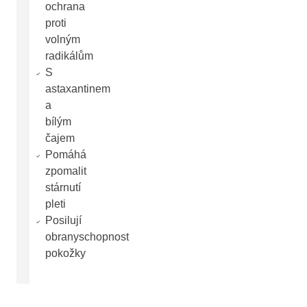
ochrana
proti
volným
radikálům
S
astaxantinem
a
bílým
čajem
Pomáhá
zpomalit
stárnutí
pleti
Posilují
obranyschopnost
pokožky