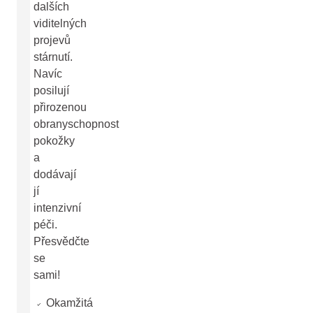
dalších
viditelných
projevů
stárnutí.
Navíc
posilují
přirozenou
obranyschopnost
pokožky
a
dodávají
jí
intenzivní
péči.
Přesvědčte
se
sami!
Okamžitá