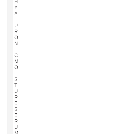
H
Y
A
L
U
R
O
N
I
C
M
O
I
S
T
U
R
E
S
E
R
U
M