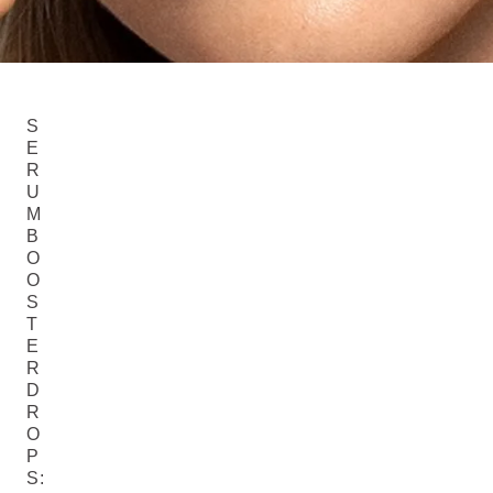
S
E
R
U
M
B
O
O
S
T
E
R
D
R
O
P
S: