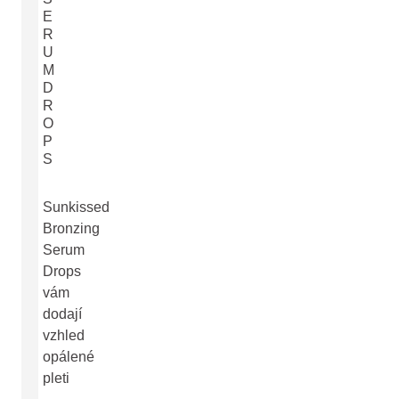
E
R
U
M
D
R
O
P
S
Sunkissed
Bronzing
Serum
Drops
vám
dodají
vzhled
opálené
pleti