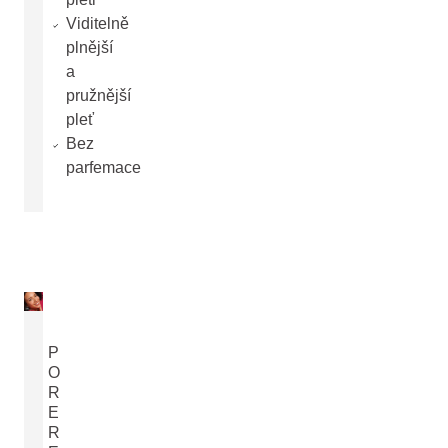
Viditelně
plnější
a
pružnější
pleť
Bez
parfemace
P
O
R
E
R