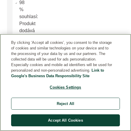
98
%
souhlasí:
Produkt
dodává
mé
By clicking ‘Accept all cookies’, you consent to the storage
pleti
of cookies and similar technologies on your device and to
bronzový
the processing of your data by us and our partners. The
jas.
collected data will be used for ads personalization.
Especially cookies and mobile ad identifiers will be used for
Ideální
personalized and non-personalized advertising.
Link to
pro
Google's Business Data Responsibility Site
přirozený
“no
Cookies Settings
make-
up”
Reject All
vzhled
Intenzivně
Accept All Cookies
hydratují
Bez