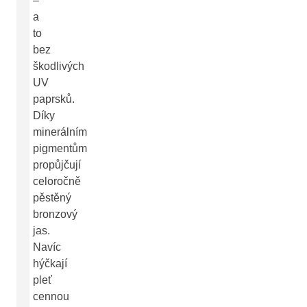
–
a
to
bez
škodlivých
UV
paprsků.
Díky
minerálním
pigmentům
propůjčují
celoročně
pěstěný
bronzový
jas.
Navíc
hýčkají
pleť
cennou