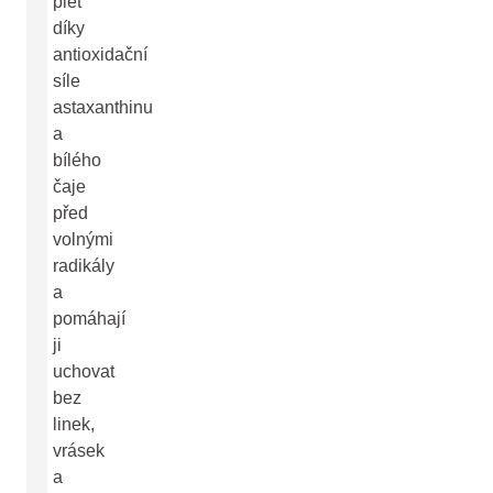
pleť
díky
antioxidační
síle
astaxanthinu
a
bílého
čaje
před
volnými
radikály
a
pomáhají
ji
uchovat
bez
linek,
vrásek
a