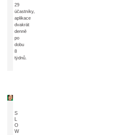
29
účastníky,
aplikace
dvakrát
denně
po
dobu
8
týdnů.
S
L
O
W