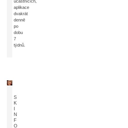
účastnících,
aplikace
dvakrát
denně
po
dobu
7
týdnů.
S
K
I
N
F
O