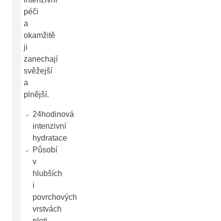
péči
a
okamžitě
ji
zanechají
svěžejší
a
plnější.
24hodinová
intenzivní
hydratace
Působí
v
hlubších
i
povrchových
vrstvách
pleti