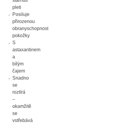
stárnutí
pleti
Posiluje
přirozenou
obranyschopnost
pokožky
S
astaxantinem
a
bílým
čajem
Snadno
se
roztírá
–
okamžitě
se
vstřebává