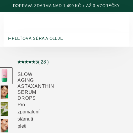
Přeskočit na hlavní obsah
DOPRAVA ZDARMA NAD 1 499 KČ + AŽ 3 VZOREČKY
PLEŤOVÁ SÉRA A OLEJE
5
( 28 )
Aktuální hodnocení: 5 z 5 hvězdiček hodnoceno 28 zá
SLOW
AGING
ASTAXANTHIN
SERUM
DROPS
Pro
zpomalení
stárnutí
pleti