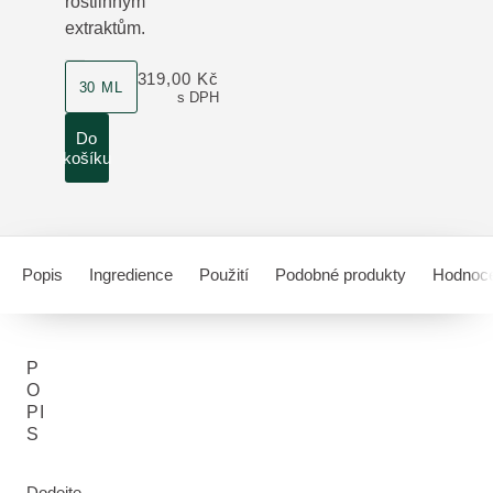
rostlinným
extraktům.
velikost produktu
319,00 Kč
30 ML
s DPH
Do
košíku
Popis
Ingredience
Použití
Podobné produkty
Hodnoce
P
O
PI
S
Dodejte