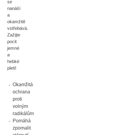
se
nanáší
a
okamžitě
vstřebává.
Zažijte
pocit
jemné
a
hebké
pleti!
Okamžitá
ochrana
proti
volným
radikálům
Pomáhá
zpomalit