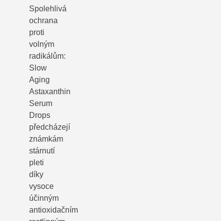
Spolehlivá
ochrana
proti
volným
radikálům:
Slow
Aging
Astaxanthin
Serum
Drops
předcházejí
známkám
stárnutí
pleti
díky
vysoce
účinným
antioxidačním