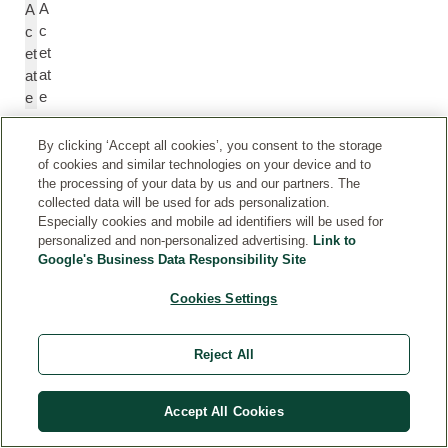
A
A
c
c
et
et
at
at
e
e
By clicking ‘Accept all cookies’, you consent to the storage
Pi
P
of cookies and similar technologies on your device and to
n
in
the processing of your data by us and our partners. The
e
e
collected data will be used for ads personalization.
n
n
Especially cookies and mobile ad identifiers will be used for
e
e
personalized and non-personalized advertising.
Link to
Google's Business Data Responsibility Site
T
T
Cookies Settings
er
e
pi
r
Reject All
n
pi
e
n
ol
e
Accept All Cookies
ol