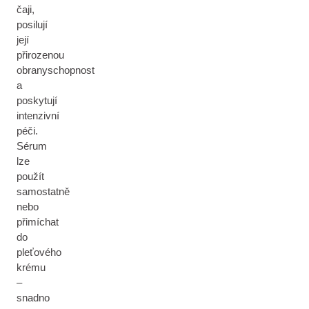
čaji,
posilují
její
přirozenou
obranyschopnost
a
poskytují
intenzivní
péči.
Sérum
lze
použít
samostatně
nebo
přimíchat
do
pleťového
krému
–
snadno