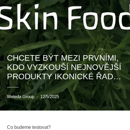
CHCETE BÝT MEZI PRVNÍMI,
KDO VYZKOUŠÍ NEJNOVĚJŠÍ
PRODUKTY IKONICKÉ ŘADY
SKIN FOOD? PŘIHLASTE SE
DO NAŠEHO TESTOVÁNÍ A
Weleda Group
·
12/5/2025
UŽIJTE SI JEDINEČNÝ
ZÁŽITEK Z PŘÍRODNÍ PÉČE.
Co budeme testovat?