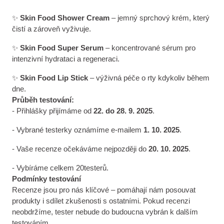
✨
Skin Food Shower Cream
– jemný sprchový krém, který
čistí a zároveň vyživuje.
✨
Skin Food Super Serum
– koncentrované sérum pro
intenzivní hydrataci a regeneraci.
✨
Skin Food Lip Stick
– výživná péče o rty kdykoliv během
dne.
Průběh testování:
- Přihlášky přijímáme od
22. do 28. 9. 2025
.
- Vybrané testerky oznámíme e-mailem
1. 10. 2025
.
- Vaše recenze očekáváme nejpozději do
20. 10. 2025
.
- Vybíráme celkem 20testerů.
Podmínky testování
Recenze jsou pro nás klíčové – pomáhají nám posouvat
produkty i sdílet zkušenosti s ostatními. Pokud recenzi
neobdržíme, tester nebude do budoucna vybrán k dalším
testováním.