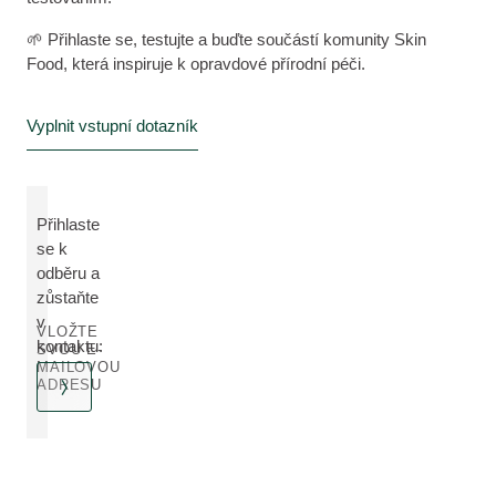
🌱 Přihlaste se, testujte a buďte součástí komunity Skin
Food, která inspiruje k opravdové přírodní péči.
Vyplnit vstupní dotazník
Přihlaste
se k
odběru a
zůstaňte
v
VLOŽTE
kontaktu:
SVOU E-
MAILOVOU
ADRESU