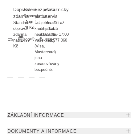
Doprava
Balení
Bezpečná
Zákaznický
zdarma
Doprava
platba
servis
již od
Standartní
Údaje o vaší
Pondělí až
79 Kč
doprava
kreditní kartě
pátek
zdarma
neukládáme.
09:00 - 17:00
nad 1499
Vaše platby
775 577 060
Kč
(Visa,
Mastercard)
jsou
zpracovávány
bezpečně.
ZÁKLADNÍ INFORMACE
DOKUMENTY A INFORMACE