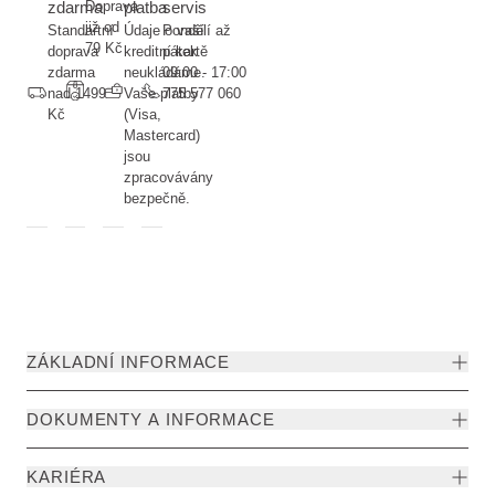
zdarma
Doprava
platba
servis
již od
Standartní
Údaje o vaší
Pondělí až
79 Kč
doprava
kreditní kartě
pátek
zdarma
neukládáme.
09:00 - 17:00
nad 1499
Vaše platby
775 577 060
Kč
(Visa,
Mastercard)
jsou
zpracovávány
bezpečně.
ZÁKLADNÍ INFORMACE
DOKUMENTY A INFORMACE
KARIÉRA