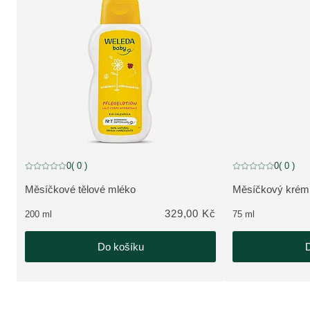
0
( 0 )
0
( 0 )
Aktuální hodnocení: 0 z 5 hvězdiček hodnoceno 0 zákazníky
Aktuální hodnocení
Měsíčkové tělové mléko
Měsíčkový krém n
ZOBRAZIT PRODUKT:
ZOBRAZIT PRO
329,00 Kč
200 ml
75 ml
Do košíku
D