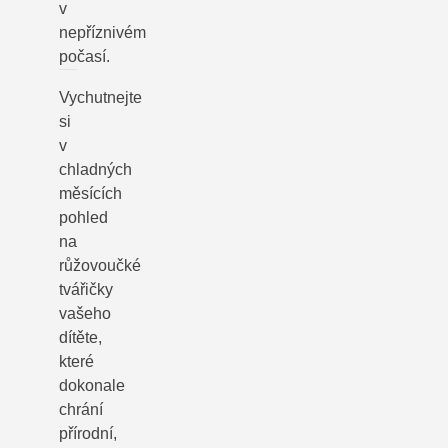
v
nepříznivém
počasí.
Vychutnejte
si
v
chladných
měsících
pohled
na
růžovoučké
tvářičky
vašeho
dítěte,
které
dokonale
chrání
přírodní,