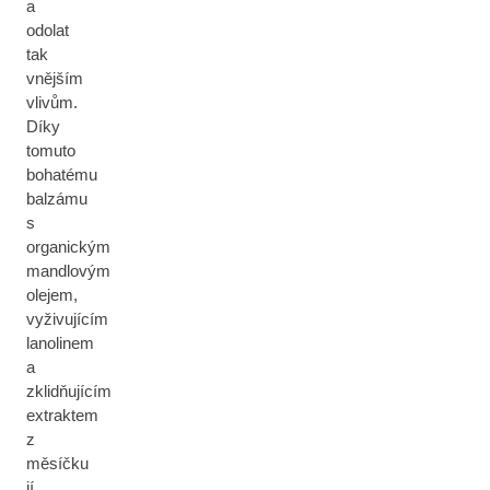
a
odolat
tak
vnějším
vlivům.
Díky
tomuto
bohatému
balzámu
s
organickým
mandlovým
olejem,
vyživujícím
lanolinem
a
zklidňujícím
extraktem
z
měsíčku
jí