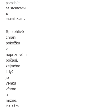
porodními
asistentkami
a
maminkami.
Spolehlivě
chrání
pokožku
v
nepříznivém
počasí,
zejména
když
je
venku
větrno
a
mrzne.
Balzám