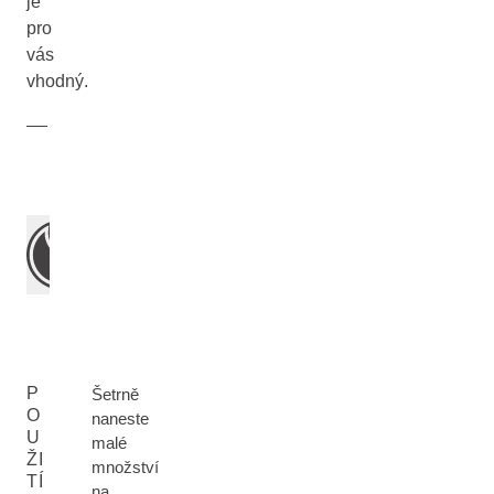
je
pro
vás
vhodný.
P
Šetrně
O
naneste
U
malé
ŽI
množství
TÍ
na