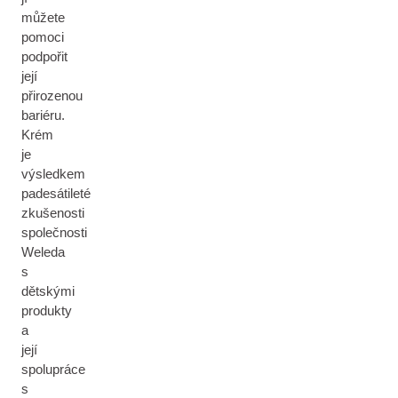
můžete
pomoci
podpořit
její
přirozenou
bariéru.
Krém
je
výsledkem
padesátileté
zkušenosti
společnosti
Weleda
s
dětskými
produkty
a
její
spolupráce
s