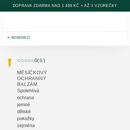
Přeskočit na hlavní obsah
DOPRAVA ZDARMA NAD 1 499 KČ + AŽ 3 VZOREČKY
MIMINKO
0
( 0 )
Aktuální hodnocení: 0 z 5 hvězdiček hodnoceno 0 záka
MĚSÍČKOVÝ
OCHRANNÝ
BALZÁM
Spolehlivá
ochrana
jemné
dětské
pokožky
zejména