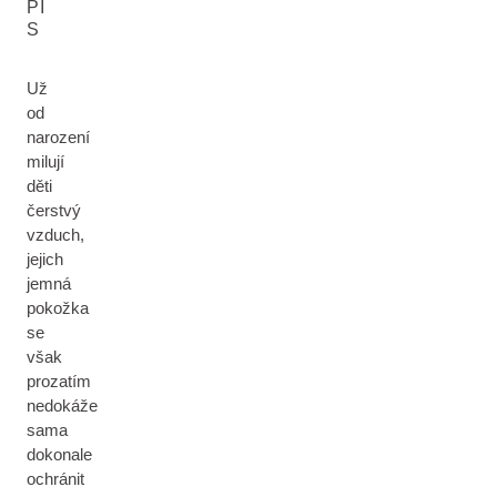
PI
S
Už
od
narození
milují
děti
čerstvý
vzduch,
jejich
jemná
pokožka
se
však
prozatím
nedokáže
sama
dokonale
ochránit