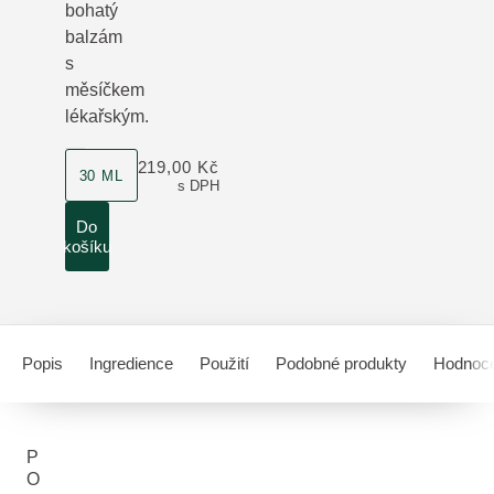
bohatý
balzám
s
měsíčkem
lékařským.
velikost produktu
219,00 Kč
30 ML
s DPH
Do
košíku
Popis
Ingredience
Použití
Podobné produkty
Hodnoce
P
O