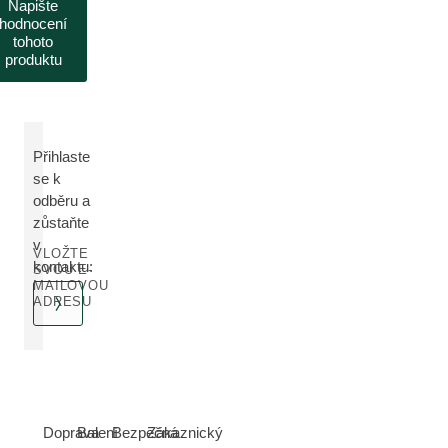
Napište
hodnocení
tohoto
produktu
Přihlaste
se k
odběru a
zůstaňte
v
VLOŽTE
kontaktu:
SVOU E-
MAILOVOU
ADRESU
Doprava
Balení
Bezpečná
Zákaznický