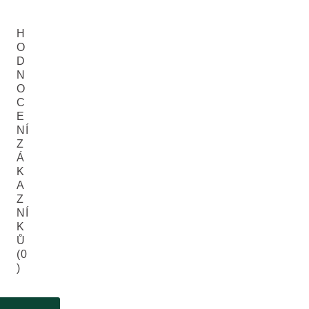
H
O
D
N
O
C
E
NÍ
Z
Á
K
A
Z
NÍ
K
Ů
(0
)