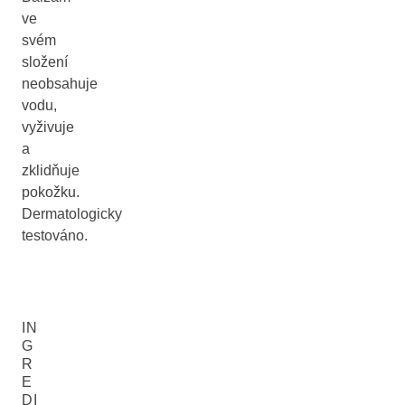
ve
svém
složení
neobsahuje
vodu,
vyživuje
a
zklidňuje
pokožku.
Dermatologicky
testováno.
IN
G
R
E
DI