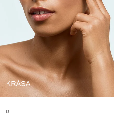
KRÁSA
D