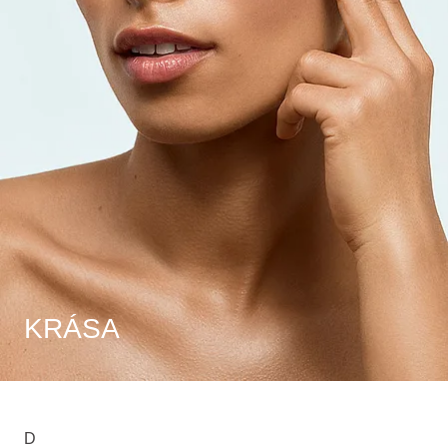
KRÁSA
D