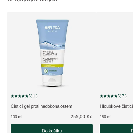
5
( 1 )
5
( 7 )
Aktuální hodnocení: 5 z 5 hvězdiček hodnoceno 1 zákazníky
Aktuální hodnocení
Čisticí gel proti nedokonalostem
Hloubkově čistic
ZOBRAZIT PRODUKT:
ZOBRAZIT PRO
259,00 Kč
100 ml
150 ml
Do košíku
D