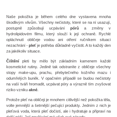
Naše pokožka je během celého dne vystavena mnoha
škodlivým vlivům. Všechny nečistoty, které se na ní usazují,
postupně způsobují ucpávání
pórů
a změny v
hydrolipidovém filmu, který slouží k její ochraně. Rychlé
opláchnutí obličeje vodou ani otření ručníkem situaci
nezachrání -
pleť
je potřeba důkladně vyčistit. A to každý den
za jakékoliv situace.
Čištění
pleti by mělo být základním kamenem každé
kosmetické rutiny. Jedině tak odstraníte z obličeje všechny
stopy make-upu, prachu, přebytečného kožního mazu i
odumřelých buněk. V opačném případě se budou nečistoty
na vaší tváři hromadit, ucpávat póry a výrazně tím zvyšovat
riziko vzniku
akné
.
Protože pleť na obličeji je mnohem citlivější než pokožka těla,
volte jemnější a šetrnější pečující produkty. Jedním z nich je
pleťová voda, která pleť dočistí, ale i hydratuje a připraví na
další péči. Její používání má však své zásady.