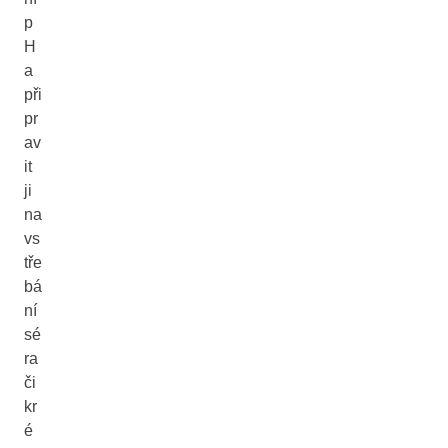
p
H
a
při
pr
av
it
ji
na
vs
tře
bá
ní
sé
ra
či
kr
é