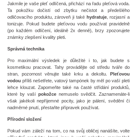
Jakmile je vaše pleť odlíčená, přichází na řadu pleťová
voda.
Ta pokožku dočistí od zbytku nečistot a předešlého
odličovacího produktu, zároveň ji také
hydratuje
, rozjasní a
tonizuje. Pokud budete pleťovou vodu používat pravidelně
(po každém odlíčení, ideálně 2x denně), brzy zpozorujete
známky zlepšení kvality pleti.
Správná technika
Pro maximální výsledek je důležité i to, jak budete s
kosmetikou pracovat. Tahy provádějte od středu tváře do
stran, pozornost věnujte také krku a dekoltu.
Pleťovou
vodou
příliš nešetřete, vatový tampónek by měl po vaší pleti
lehce klouzat. Zapomeňte také na časté střídání produktů,
které by vaší
pokožce
nemuselo svědčit. Zaznamenáte-li
však jakékoli nepříjemné pocity, jako je pálení, svědění či
nadměrné pnutí, přestaňte přípravek používat.
Přírodní složení
Pokud vám záleží na tom, co na svůj obličej nanášíte, volte