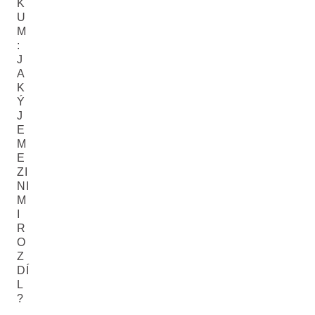
K
U
M
:
J
A
K
Ý
J
E
M
E
ZI
NI
M
I
R
O
Z
DÍ
L
?