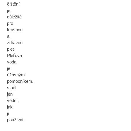
čištění
je
důležité
pro
krásnou
a
zdravou
pleť.
Pleťová
voda
je
úžasným
pomocníkem,
stačí
jen
vědět,
jak
ji
používat.