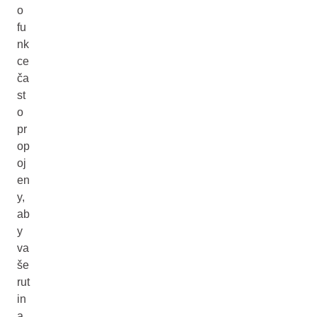
o
fu
nk
ce
ča
st
o
pr
op
oj
en
y,
ab
y
va
še
rut
in
a