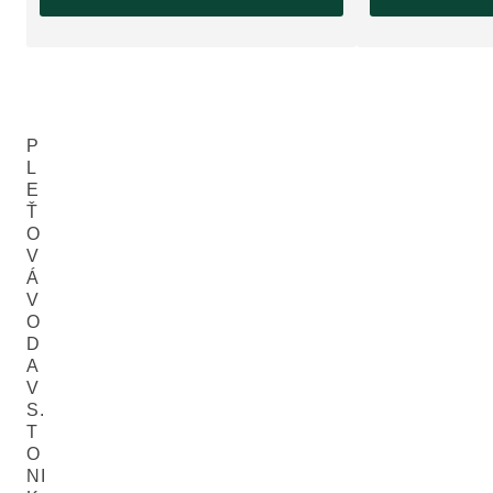
P
L
E
Ť
O
V
Á
V
O
D
A
V
S.
T
O
NI