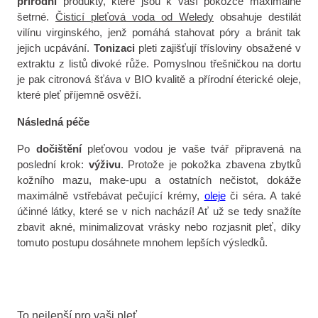
přírodní
produkty, které jsou k vaší pokožce maximálně
šetrné.
Čisticí pleťová voda od Weledy
obsahuje destilát
vilínu virginského, jenž pomáhá stahovat póry a bránit tak
jejich ucpávání.
Tonizaci
pleti zajišťují třísloviny obsažené v
extraktu z listů divoké růže. Pomyslnou třešničkou na dortu
je pak citronová šťáva v BIO kvalitě a přírodní éterické oleje,
které pleť příjemně osvěží.
Následná péče
Po
dočištění
pleťovou vodou je vaše tvář připravená na
poslední krok:
výživu
. Protože je pokožka zbavena zbytků
kožního mazu, make-upu a ostatních nečistot, dokáže
maximálně vstřebávat pečující krémy,
oleje
či séra. A také
účinné látky, které se v nich nachází! Ať už se tedy snažíte
zbavit akné, minimalizovat vrásky nebo rozjasnit pleť, díky
tomuto postupu dosáhnete mnohem lepších výsledků.
To nejlepší pro vaši pleť