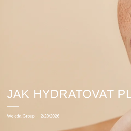
JAK HYDRATOVAT P
Weleda Group
·
2/28/2026