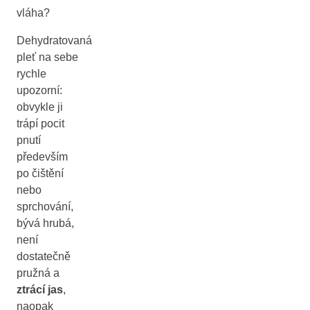
vláha?
Dehydratovaná
pleť na sebe
rychle
upozorní:
obvykle ji
trápí pocit
pnutí
především
po čištění
nebo
sprchování,
bývá hrubá,
není
dostatečně
pružná a
ztrácí jas
,
naopak