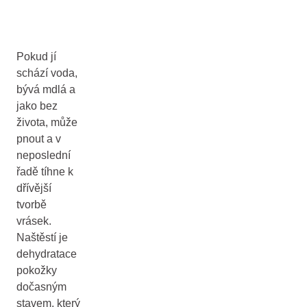
Pokud jí
schází voda,
bývá mdlá a
jako bez
života, může
pnout a v
neposlední
řadě tíhne k
dřívější
tvorbě
vrásek.
Naštěstí je
dehydratace
pokožky
dočasným
stavem, který