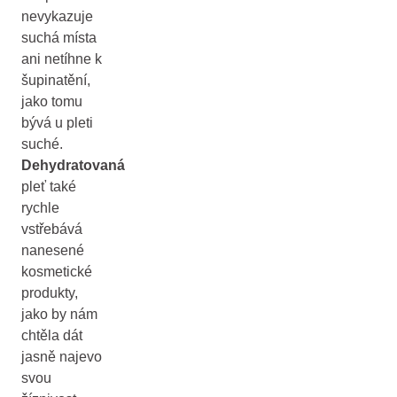
nevykazuje
suchá místa
ani netíhne k
šupinatění,
jako tomu
bývá u pleti
suché.
Dehydratovaná
pleť také
rychle
vstřebává
nanesené
kosmetické
produkty,
jako by nám
chtěla dát
jasně najevo
svou