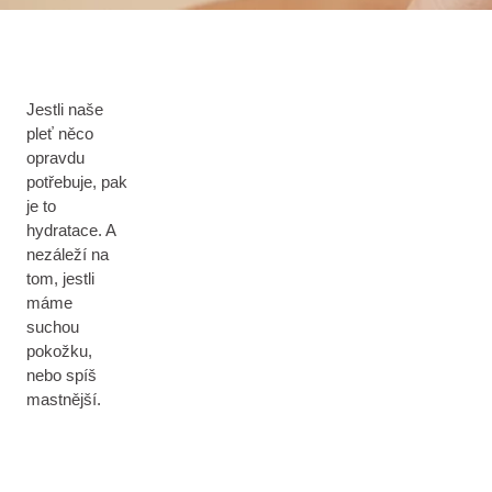
Jestli naše
pleť něco
opravdu
potřebuje, pak
je to
hydratace. A
nezáleží na
tom, jestli
máme
suchou
pokožku,
nebo spíš
mastnější.