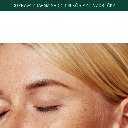
DOPRAVA ZDARMA NAD 1 499 KČ + AŽ 3 VZOREČKY