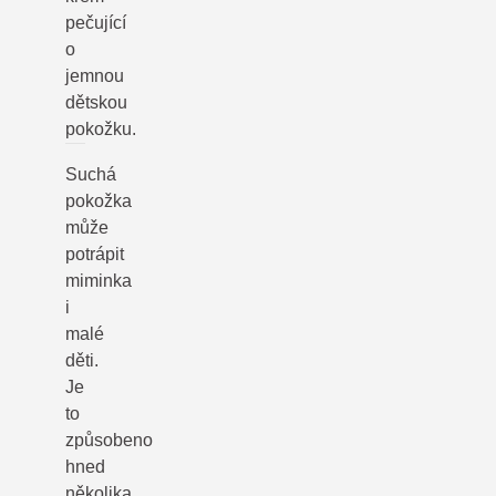
pečující
o
jemnou
dětskou
pokožku.
Suchá
pokožka
může
potrápit
miminka
i
malé
děti.
Je
to
způsobeno
hned
několika