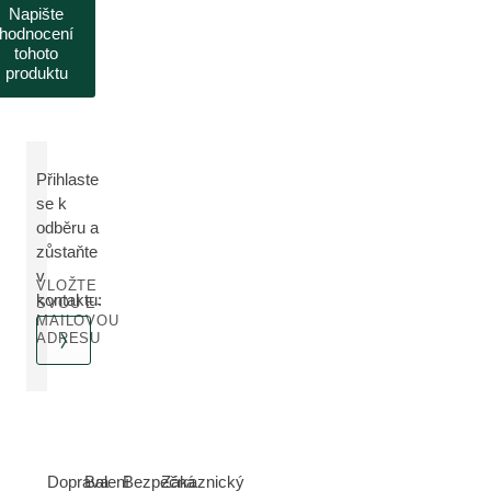
Napište
hodnocení
tohoto
produktu
Přihlaste
se k
odběru a
zůstaňte
v
VLOŽTE
kontaktu:
SVOU E-
MAILOVOU
ADRESU
Doprava
Balení
Bezpečná
Zákaznický