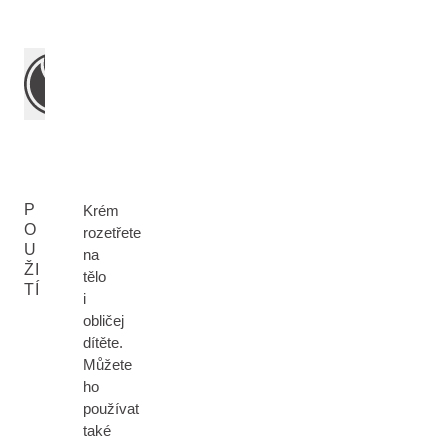
P
Krém
O
rozetřete
U
na
ŽI
tělo
TÍ
i
obličej
dítěte.
Můžete
ho
používat
také