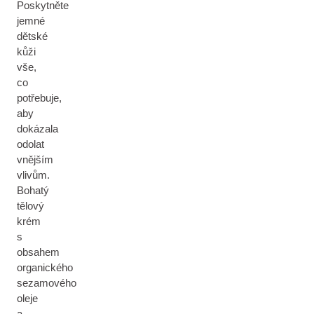
Poskytněte
jemné
dětské
kůži
vše,
co
potřebuje,
aby
dokázala
odolat
vnějším
vlivům.
Bohatý
tělový
krém
s
obsahem
organického
sezamového
oleje
a