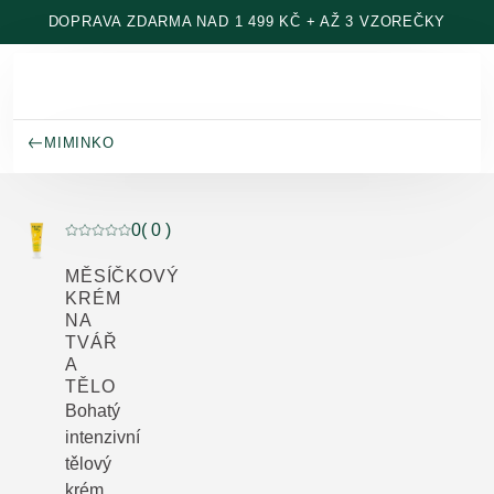
Přeskočit na hlavní obsah
DOPRAVA ZDARMA NAD 1 499 KČ + AŽ 3 VZOREČKY
MIMINKO
0
( 0 )
Aktuální hodnocení: 0 z 5 hvězdiček hodnoceno 0 záka
MĚSÍČKOVÝ
KRÉM
NA
TVÁŘ
A
TĚLO
Bohatý
intenzivní
tělový
krém