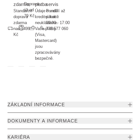
zdarma
Doprava
platba
servis
již od
Standartní
Údaje o vaší
Pondělí až
79 Kč
doprava
kreditní kartě
pátek
zdarma
neukládáme.
09:00 - 17:00
nad 1499
Vaše platby
775 577 060
Kč
(Visa,
Mastercard)
jsou
zpracovávány
bezpečně.
ZÁKLADNÍ INFORMACE
DOKUMENTY A INFORMACE
KARIÉRA