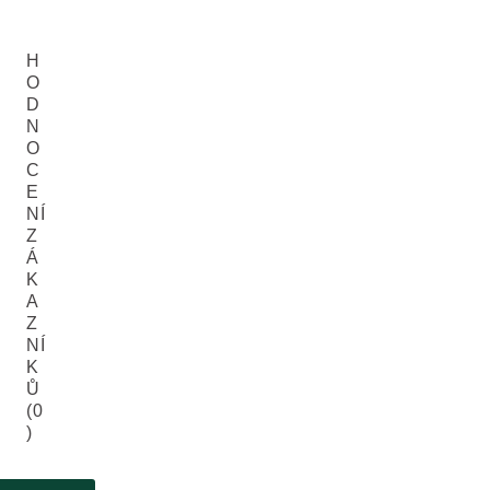
H
O
D
N
O
C
E
NÍ
Z
Á
K
A
Z
NÍ
K
Ů
(0
)