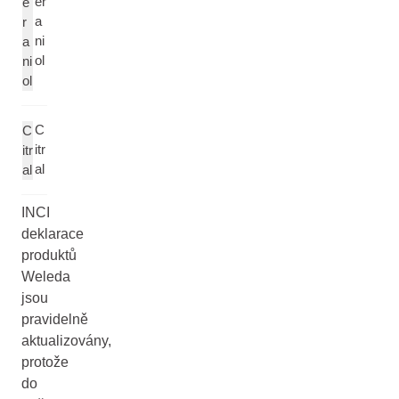
er
e
a
r
ni
a
ol
ni
ol
C
C
itr
itr
al
al
INCI
deklarace
produktů
Weleda
jsou
pravidelně
aktualizovány,
protože
do