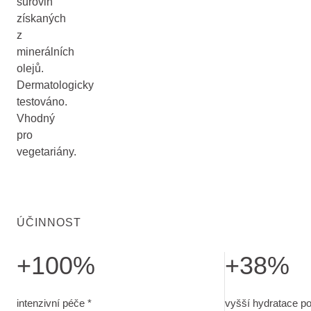
surovin
získaných
z
minerálních
olejů.
Dermatologicky
testováno.
Vhodný
pro
vegetariány.
ÚČINNOST
+100%
+38%
intenzivní péče. hodnocení rodičů po 28 dnech
vyšší hydratace 
intenzivní péče *
vyšší hydratace p