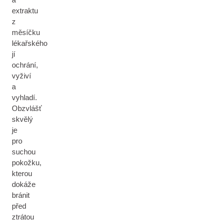
extraktu
z
měsíčku
lékařského
jí
ochrání,
vyživí
a
vyhladí.
Obzvlášť
skvělý
je
pro
suchou
pokožku,
kterou
dokáže
bránit
před
ztrátou