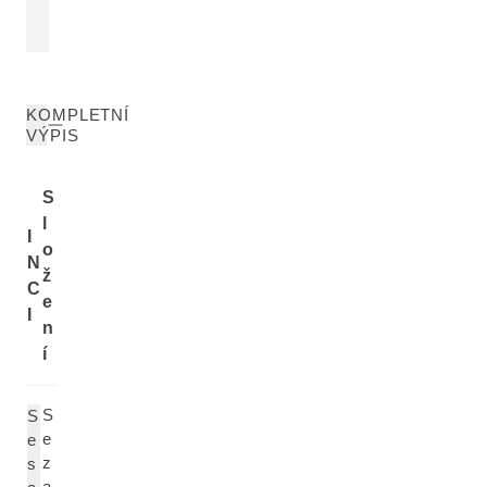
ČÍST VÍCE
ČÍST VÍCE
KOMPLETNÍ
VÝPIS
S
l
I
o
N
ž
C
e
I
n
í
S
S
e
e
z
s
a