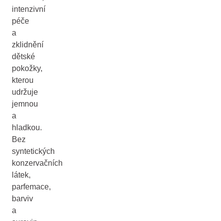
intenzivní
péče
a
zklidnění
dětské
pokožky,
kterou
udržuje
jemnou
a
hladkou.
Bez
syntetických
konzervačních
látek,
parfemace,
barviv
a