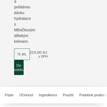
a
pořádnou
dávku
hydratace
s
Měsíčkovým
dětským
krémem.
velikost produktu
219,00 Kč
75 ML
s DPH
Do
košíku
Popis
Účinnost
Ingredience
Použití
Podobné produkt