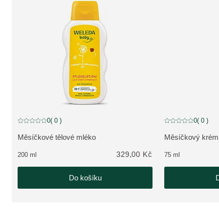
0
( 0 )
0
( 0 )
Aktuální hodnocení: 0 z 5 hvězdiček hodnoceno 0 zákazníky
Aktuální hodnocení
Měsíčkové tělové mléko
Měsíčkový krém n
ZOBRAZIT PRODUKT:
ZOBRAZIT PRO
329,00 Kč
200 ml
75 ml
Do košíku
D