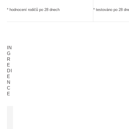
* hodnocení rodičů po 28 dnech
* testováno po 28 dn
IN
G
R
E
DI
E
N
C
E
SEZAMOVÝ OLEJ
EXTRAKT K
LÉKAŘSKÉ
Sesamum Indicum (Sesame) Seed
Calendula Offic
Oil