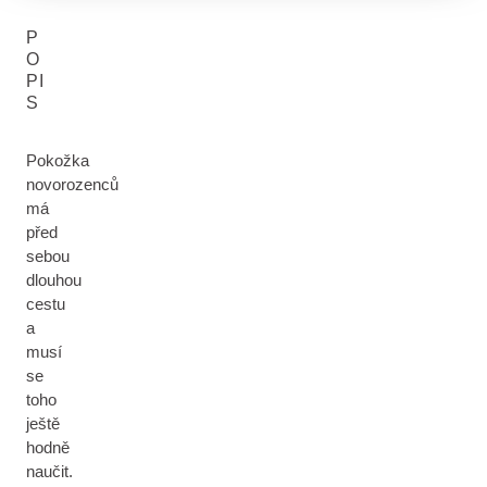
P
O
PI
S
Pokožka
novorozenců
má
před
sebou
dlouhou
cestu
a
musí
se
toho
ještě
hodně
naučit.