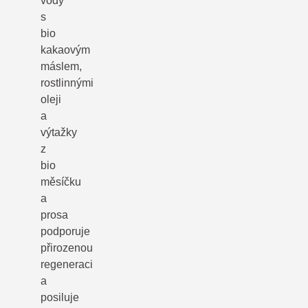
vody
s
bio
kakaovým
máslem,
rostlinnými
oleji
a
výtažky
z
bio
měsíčku
a
prosa
podporuje
přirozenou
regeneraci
a
posiluje