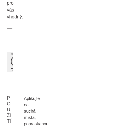
pro
vás
vhodný.
P
Aplikujte
O
na
U
suchá
ŽI
místa,
TÍ
popraskanou