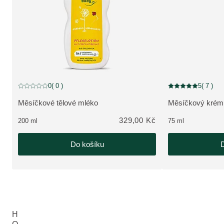
0
( 0 )
5
( 7 )
Aktuální hodnocení: 0 z 5 hvězdiček hodnoceno 0 zákazníky
Aktuální hodnocení
Měsíčkové tělové mléko
Měsíčkový krém
ZOBRAZIT PRODUKT:
ZOBRAZIT PRO
329,00 Kč
200 ml
75 ml
Do košíku
D
H