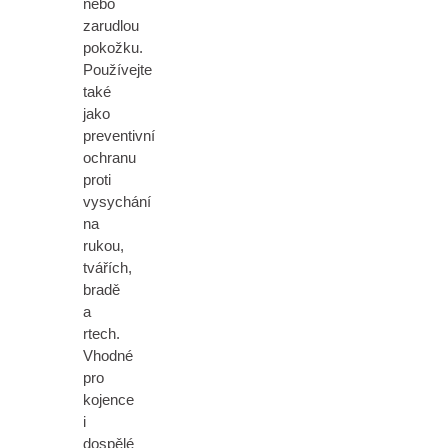
nebo
zarudlou
pokožku.
Používejte
také
jako
preventivní
ochranu
proti
vysychání
na
rukou,
tvářích,
bradě
a
rtech.
Vhodné
pro
kojence
i
dospělé