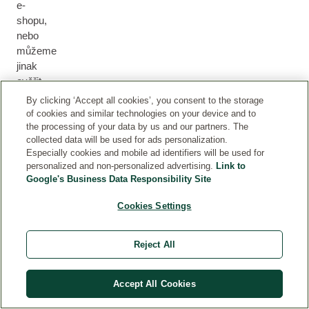
e-
shopu,
nebo
můžeme
jinak
ověřit,
že
By clicking ‘Accept all cookies’, you consent to the storage
produkt
of cookies and similar technologies on your device and to
obdržel,
the processing of your data by us and our partners. The
collected data will be used for ads personalization.
například
Especially cookies and mobile ad identifiers will be used for
účastí
personalized and non-personalized advertising.
Link to
v
Google's Business Data Responsibility Site
produktovém
testu.
Cookies Settings
Te
Reject All
st
ov
án
Accept All Cookies
í