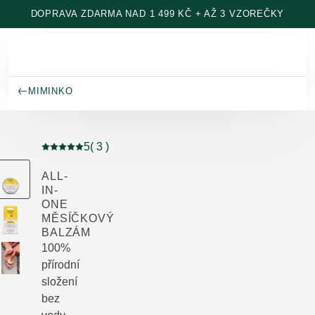
Přeskočit na hlavní obsah
DOPRAVA ZDARMA NAD 1 499 KČ + AŽ 3 VZOREČKY
MIMINKO
5
( 3 )
Aktuální hodnocení: 5 z 5 hvězdiček hodnoceno 3 záka
ALL-
IN-
ONE
MĚSÍČKOVÝ
BALZÁM
100%
přírodní
složení
bez