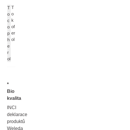
T
T
o
o
k
c
of
o
er
p
ol
h
e
r
ol
*
Bio
kvalita
INCI
deklarace
produktů
Weleda