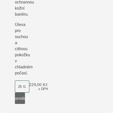
ochrannou
kožní
bariéru.
Úleva
pro
suchou
a
citlivou
pokožku
v
chladném
počasí.
velikost produktu
229,00 Kč
25 G
s DPH
Vyprodáno