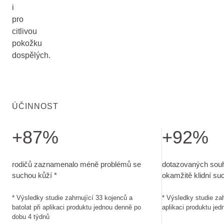
i
pro
citlivou
pokožku
dospělých.
ÚČINNOST
+87%
+92%
rodičů zaznamenalo méně problémů se suchou kůží. Výsledky 
dotazovaných souh
rodičů zaznamenalo méně problémů se
dotazovaných souh
suchou kůží *
okamžitě klidní su
* Výsledky studie zahrnující 33 kojenců a
* Výsledky studie zah
batolat při aplikaci produktu jednou denně po
aplikaci produktu je
dobu 4 týdnů