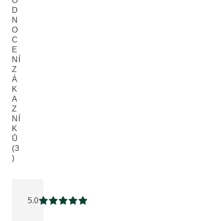
O
D
N
O
C
E
NÍ
Z
Á
K
A
Z
NÍ
K
Ů
(3
)
Aktuální hodnocení: 5 z 5 hvězdiček hodnoceno 3 zákazník
5.0
Aktuální hodnocení: 5 z 5 hvězdiček