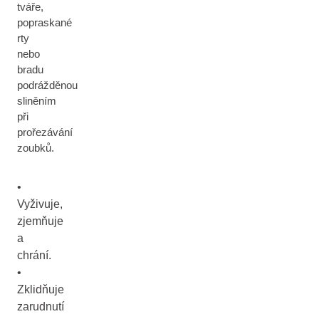
tváře,
popraskané
rty
nebo
bradu
podrážděnou
sliněním
při
prořezávání
zoubků.
•
Vyživuje,
zjemňuje
a
chrání.
•
Zklidňuje
zarudnutí