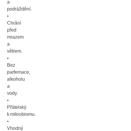
a
podráždění.
•
Chrání
před
mrazem
a
větrem.
•
Bez
parfemace,
alkoholu
a
vody.
•
Přátelský
k mikrobiomu.
•
Vhodný