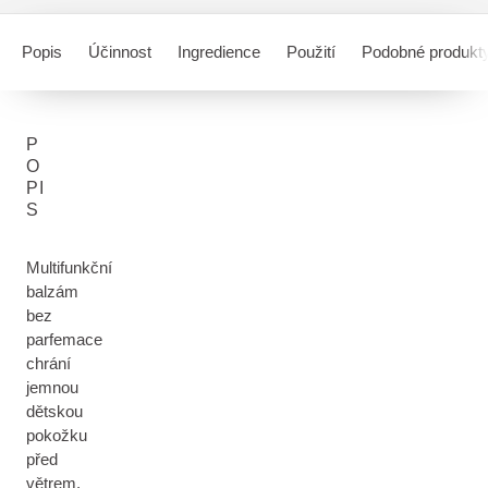
Popis
Účinnost
Ingredience
Použití
Podobné produkt
P
O
PI
S
Multifunkční
balzám
bez
parfemace
chrání
jemnou
dětskou
pokožku
před
větrem,