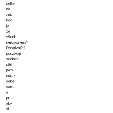
selfie
na
zdi,
kdo
je
ze
všech
nejkrásnější?
Dospívající
používají
sociální
sítě
jako
odraz
sebe
sama
a
proto,
aby
si