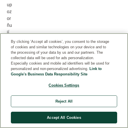
up
oz
or
ňu
jí
na
By clicking ‘Accept all cookies’, you consent to the storage
fa
of cookies and similar technologies on your device and to
kt,
the processing of your data by us and our partners. The
collected data will be used for ads personalization.
že
Especially cookies and mobile ad identifiers will be used for
už
personalized and non-personalized advertising.
Link to
ne
Google's Business Data Responsibility Site
js
Cookies Settings
m
e
ja
Reject All
ko
dří
Accept All Cookies
v.