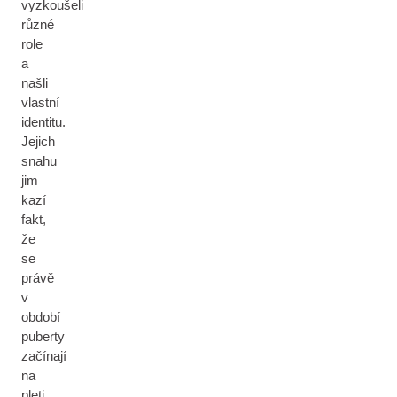
vyzkoušeli
různé
role
a
našli
vlastní
identitu.
Jejich
snahu
jim
kazí
fakt,
že
se
právě
v
období
puberty
začínají
na
pleti