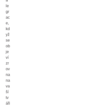
á
le
gr
ac
e,
kd
yž
se
ob
je
ví
zr
ov
na
na
va
ší
tv
áři