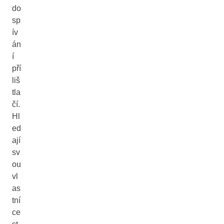
do
sp
ív
án
í
pří
liš
tla
čí.
Hl
ed
ají
sv
ou
vl
as
tní
ce