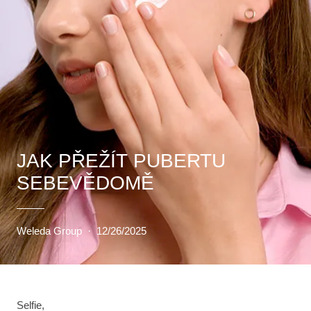
JAK PŘEŽÍT PUBERTU
SEBEVĚDOMĚ
Weleda Group
·
12/26/2025
Selfie,