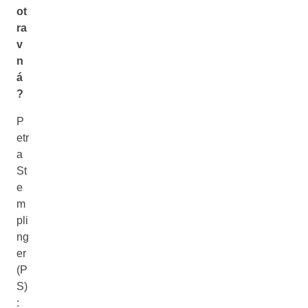
ot
ra
v
n
á
?
P
etr
a
St
e
m
pli
ng
er
(P
S)
: