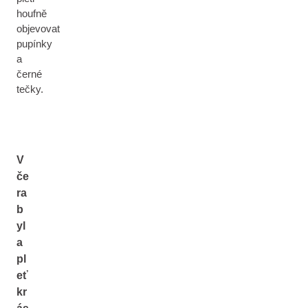
houfně
objevovat
pupínky
a
černé
tečky.
V
če
ra
b
yl
a
pl
eť
kr