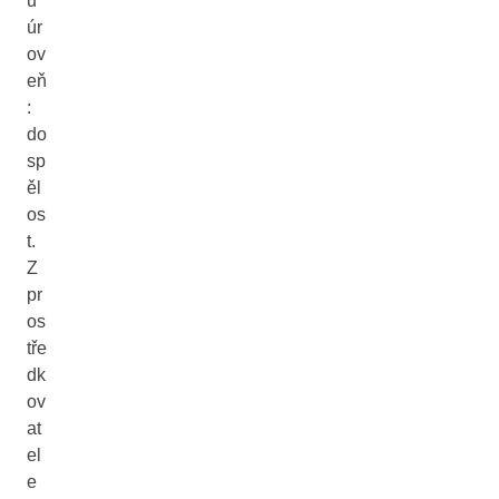
u
úr
ov
eň
:
do
sp
ěl
os
t.
Z
pr
os
tře
dk
ov
at
el
e