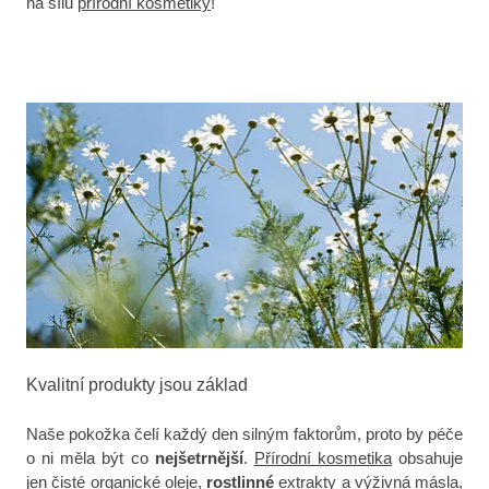
na sílu
přírodní kosmetiky
!
Kvalitní produkty jsou základ
Naše pokožka čelí každý den silným faktorům, proto by péče
o ni měla být co
nejšetrnější
.
Přírodní kosmetika
obsahuje
jen čisté organické oleje,
rostlinné
extrakty a výživná másla,