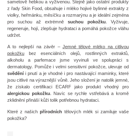
sametově hebkou a vyživenou. Stejně jako ostatní produkty
z řady Skin Food, obsahuje i mléko hojivé bylinné extrakty z
violky, heřmánku, měsíčku a rozmarýnu a je ideální zejména
pro suchou až extrémně
suchou pokožku
. Vyživuje,
regeneruje, hojí, zlepšuje hydrataci a pomáhá pokožce vláhu
udržet.
A to nejlepší na závěr –
Jemné tělové mléko na citlivou
pokožku
bez esenciálních olejů, rostlinných extraktů,
alkoholu a parfemace jsme vyvinuli ve spolupráci s
dermatology. Pomůže i velmi sensitivní pokožce, ulevuje od
svědění
i pnutí a je vhodné i pro nastávající maminky, které
jsou citlivé na výraznější vůně. Jeho složení je natolik jemné,
že získalo certifikaci ECARF jako produkt vhodný pro
alergickou pokožku
. Navíc se rychle vstřebává a kromě
zklidnění přináší kůži tolik potřebnou hydrataci.
Které z našich
přírodních
tělových mlék si zamiluje vaše
pokožka?