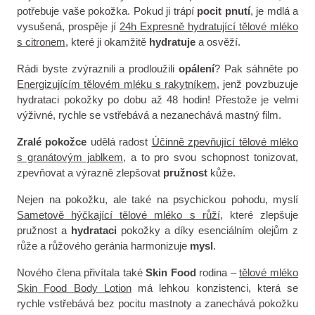
potřebuje vaše pokožka. Pokud ji trápí
pocit pnutí
, je mdlá a
vysušená, prospěje jí
24h Expresně hydratující tělové mléko
s citronem
, které ji okamžitě
hydratuje
a osvěží.
Rádi byste zvýraznili a prodloužili
opálení
? Pak sáhněte po
Energizujícím tělovém mléku s rakytníkem
, jenž povzbuzuje
hydrataci pokožky po dobu až 48 hodin! Přestože je velmi
výživné, rychle se vstřebává a nezanechává mastný film.
Zralé pokožce
udělá radost
Účinně zpevňující tělové mléko
s granátovým jablkem
, a to pro svou schopnost tonizovat,
zpevňovat a výrazně zlepšovat
pružnost
kůže.
Nejen na pokožku, ale také na psychickou pohodu, myslí
Sametově hýčkající tělové mléko s růží
, které zlepšuje
pružnost a
hydrataci
pokožky a díky esenciálním olejům z
růže a růžového geránia harmonizuje
mysl
.
Nového člena přivítala také
Skin Food
rodina –
tělové mléko
Skin Food Body Lotion
má lehkou konzistenci, která se
rychle vstřebává bez pocitu mastnoty a zanechává pokožku