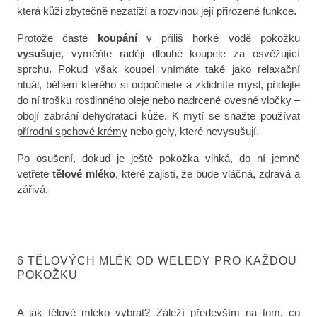
která kůži zbytečně nezatíží a rozvinou její přirozené funkce.
Protože časté
koupání
v příliš horké vodě pokožku
vysušuje
, vyměňte raději dlouhé koupele za osvěžující
sprchu. Pokud však koupel vnímáte také jako relaxační
rituál, během kterého si odpočinete a zklidníte mysl, přidejte
do ní trošku rostlinného oleje nebo nadrcené ovesné vločky –
obojí zabrání dehydrataci kůže. K mytí se snažte používat
přírodní spchové krémy
nebo gely, které nevysušují.
Po osušení, dokud je ještě pokožka vlhká, do ní jemně
vetřete
tělové mléko
, které zajistí, že bude vláčná, zdravá a
zářivá.
6 TĚLOVÝCH MLÉK OD WELEDY PRO KAŽDOU
POKOŽKU
A jak tělové mléko vybrat? Záleží především na tom, co