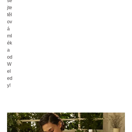
še
jte
těl
ov
á
ml
ék
a
od
W
el
ed
y!