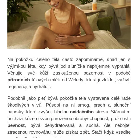
Na pokožku celého těla často zapomínáme, snad jen s
výjimkou léta, kdy bývá od sluníčka nepříjemně vyprahlá.
Věnujte své kůži zaslouženou pozornost v podobě
přírodních
tělových mlék od Weledy, která ji zklidní, vyživí,
regenerují a hydratují.
Podobně jako pleť bývá pokožka těla vystavena celé řadě
škodlivých vlivů. Působí na ni
smog
, prach a
sluneční
paprsky
, které zvyšují hladinu
oxidačního
stresu.
Stárnutím
přichází kůže o svou přirozenou obranyschopnost, pružnost i
pevnost
, bývá dehydratovaná a suchá. Ale nebojte,
ztracenou rovnováhu může získat zpět. Stačí když vsadíte