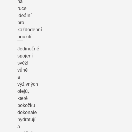
na
ruce
ideální
pro
každodenní
použití.
Jedinečné
spojení
svěží
vůně
a
výživných
olejů,
které
pokožku
dokonale
hydratují
a