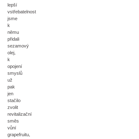
lepší
vstřebatelnost
jsme
k
němu
přidali
sezamový
olej,
k
opojení
smyslů
už
pak
jen
stačilo
zvolit
revitalizační
směs
vůní
grapefruitu,