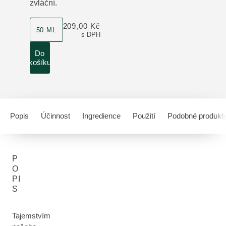
zvláční.
velikost produktu
209,00 Kč
50 ML
s DPH
Do
košíku
Popis
Účinnost
Ingredience
Použití
Podobné produkt
P
O
PI
S
Tajemstvím