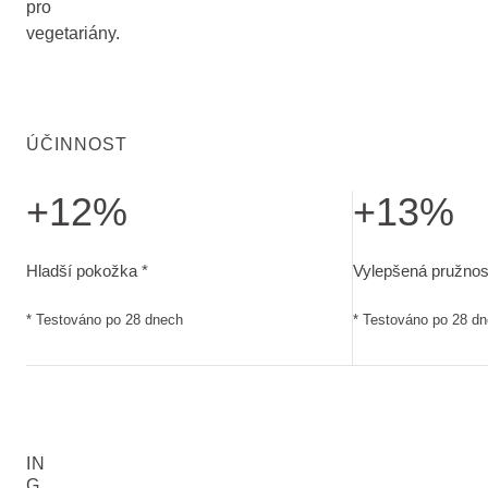
pro
vegetariány.
ÚČINNOST
+12%
+13%
Hladší pokožka. Testováno po 28 dnech
Vylepšená pružno
Hladší pokožka *
Vylepšená pružnos
* Testováno po 28 dnech
* Testováno po 28 d
IN
G