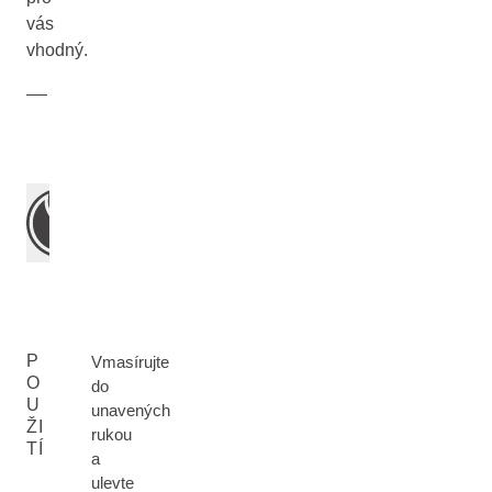
vás
vhodný.
P
Vmasírujte
O
do
U
unavených
ŽI
rukou
TÍ
a
ulevte