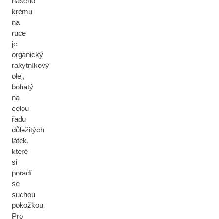
našeho
krému
na
ruce
je
organický
rakytníkový
olej,
bohatý
na
celou
řadu
důležitých
látek,
které
si
poradí
se
suchou
pokožkou.
Pro