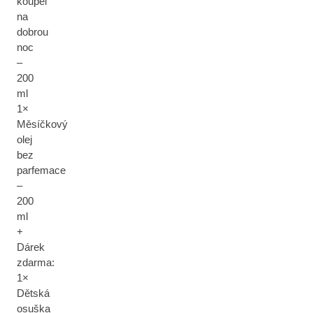
koupel
na
dobrou
noc
–
200
ml
1×
Měsíčkový
olej
bez
parfemace
–
200
ml
+
Dárek
zdarma:
1×
Dětská
osuška