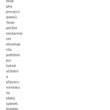
rituál
plný
jemných
doteků.
Tento
pečlivě
sestavený
set
obsahuje
vše
potřebné
pro
šetrné
očištění
a
přípravu
miminka
na
klidný
spánek.
Najdete