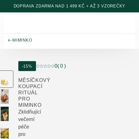
Přeskočit na hlavní obsah
DOPRAVA ZDARMA NAD 1 499 KČ + AŽ 3 VZOREČKY
MIMINKO
0
( 0 )
-15%
Aktuální hodnocení: 0 z 5 hvězdiček hodnocen
MĚSÍČKOVÝ
KOUPACÍ
RITUÁL
PRO
MIMINKO
Zklidňující
večerní
péče
pro