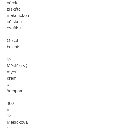
dárek
získáte
měkoučkou
dětskou
osušku.
Obsah
balení:
1×
Měsíčkový
mycí
krém
a
šampon
–
400
ml
1×
Měsíčková