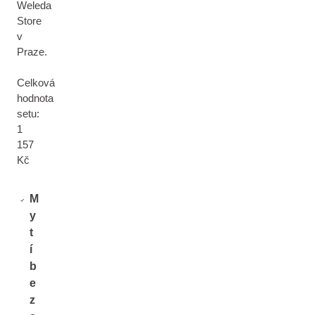
Weleda
Store
v
Praze.
Celková
hodnota
setu:
1
157
Kč
M
y
t
í
b
e
z