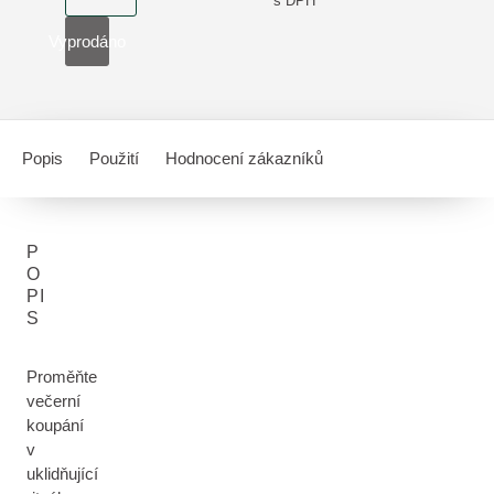
s DPH
Vyprodáno
Popis
Použití
Hodnocení zákazníků
P
O
PI
S
Proměňte
večerní
koupání
v
uklidňující