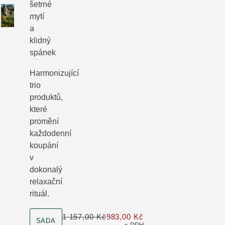
šetrné
mytí
a
klidný
spánek
Harmonizující
trio
produktů,
které
promění
každodenní
koupání
v
dokonalý
relaxační
rituál.
velikost produktu
1 157,00 Kč
983,00 Kč
Pouze 983,00 Kč místo
SADA