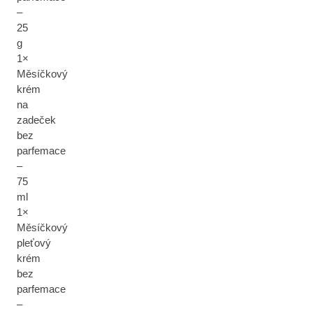
–
25
g
1×
Měsíčkový
krém
na
zadeček
bez
parfemace
–
75
ml
1×
Měsíčkový
pleťový
krém
bez
parfemace
–