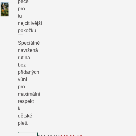
péče
pro
tu
nejcitlivější
pokožku
Speciálně
navržená
rutina
bez
přidaných
vůní
pro
maximální
respekt
k
dětské
pleti.
velikost produktu