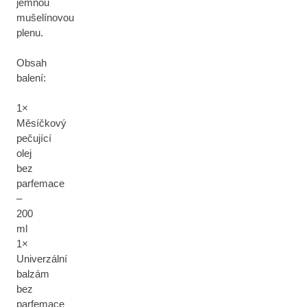
jemnou
mušelínovou
plenu.
Obsah
balení:
1×
Měsíčkový
pečující
olej
bez
parfemace
–
200
ml
1×
Univerzální
balzám
bez
parfemace