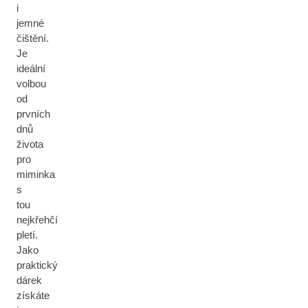
i
jemné
čištění.
Je
ideální
volbou
od
prvních
dnů
života
pro
miminka
s
tou
nejkřehčí
pletí.
Jako
praktický
dárek
získáte