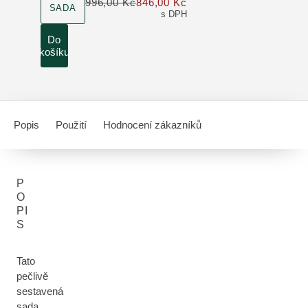
996,00 Kč
846,00 Kč
Pouze 846,00 Kč místo 
SADA
s DPH
Do
košíku
Popis
Použití
Hodnocení zákazníků
P
O
PI
S
Tato
pečlivě
sestavená
sada