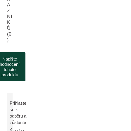
A
Z
NÍ
K
Ů
(0
)
Napište
hodnocení
tohoto
produktu
Přihlaste
se k
odběru a
zůstaňte
v