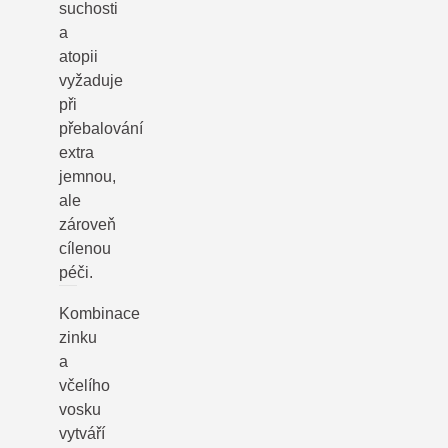
suchosti
a
atopii
vyžaduje
při
přebalování
extra
jemnou,
ale
zároveň
cílenou
péči.
Kombinace
zinku
a
včelího
vosku
vytváří