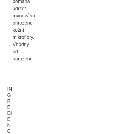
pomáhá
udržet
rovnováhu
přirozené
kožní
mikroflóry.
Vhodný
od
narození.
IN
G
R
E
DI
E
N
C