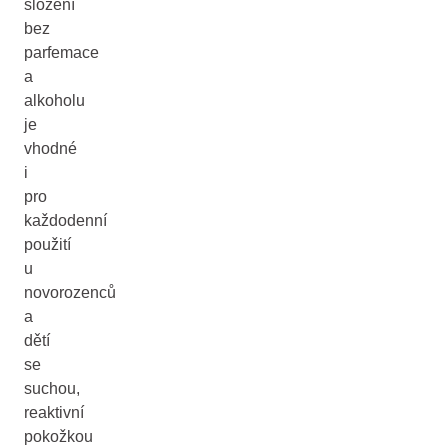
složení
bez
parfemace
a
alkoholu
je
vhodné
i
pro
každodenní
použití
u
novorozenců
a
dětí
se
suchou,
reaktivní
pokožkou