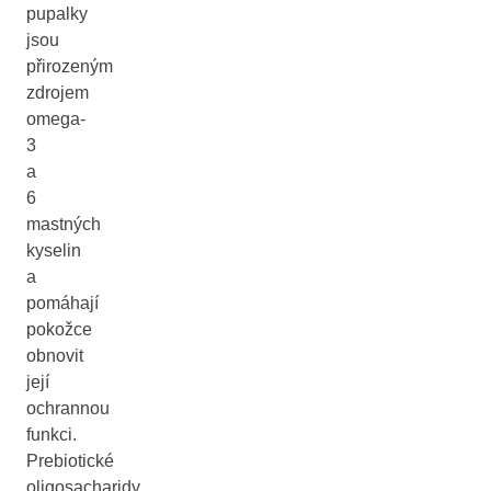
pupalky
jsou
přirozeným
zdrojem
omega-
3
a
6
mastných
kyselin
a
pomáhají
pokožce
obnovit
její
ochrannou
funkci.
Prebiotické
oligosacharidy