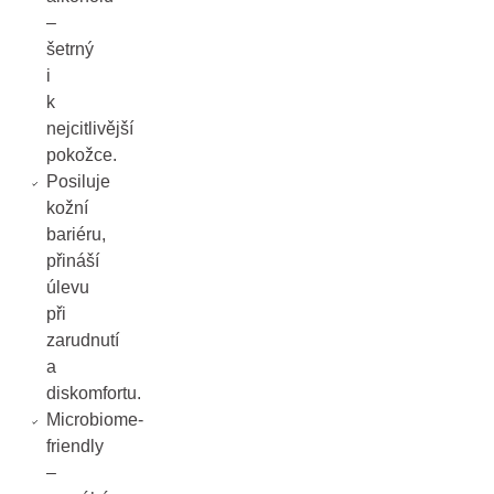
–
šetrný
i
k
nejcitlivější
pokožce.
Posiluje
kožní
bariéru,
přináší
úlevu
při
zarudnutí
a
diskomfortu.
Microbiome-
friendly
–