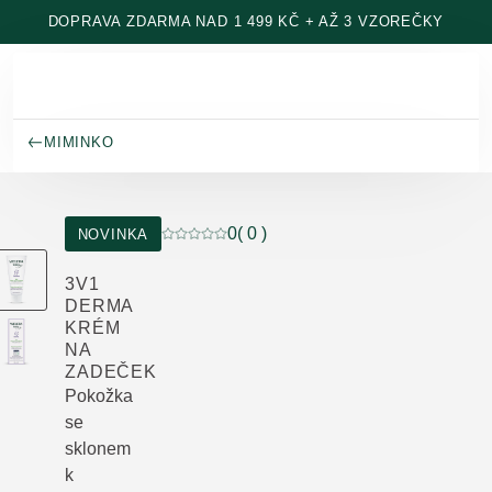
Přeskočit na hlavní obsah
DOPRAVA ZDARMA NAD 1 499 KČ + AŽ 3 VZOREČKY
MIMINKO
0
( 0 )
NOVINKA
Aktuální hodnocení: 0 z 5 hvězdiček hodn
3V1
DERMA
KRÉM
NA
ZADEČEK
Pokožka
se
sklonem
k