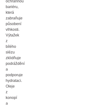
ochrannou
bariéru,
která
zabraňuje
působení
vlhkosti.
Výtažek
z
bílého
slézu
zklidňuje
podráždění
a
podporuje
hydrataci.
Oleje
z
konopí
a