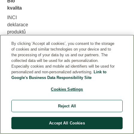
Bio
kvalita
INCI
deklarace
produktů
Weleda
By clicking ‘Accept all cookies’, you consent to the storage
jsou
of cookies and similar technologies on your device and to
pravidelně
the processing of your data by us and our partners. The
aktualizovány,
collected data will be used for ads personalization.
Especially cookies and mobile ad identifiers will be used for
protože
personalized and non-personalized advertising.
Link to
do
Google's Business Data Responsibility Site
našich
receptur
Cookies Settings
zapracováváme
nové
Reject All
vědecké
poznatky
Accept All Cookies
a
složení