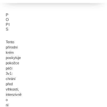
P
O
PI
S
Tento
přírodní
krém
poskytuje
pokožce
péči
3v1:
chrání
před
vlhkostí,
intenzivně
o
ni