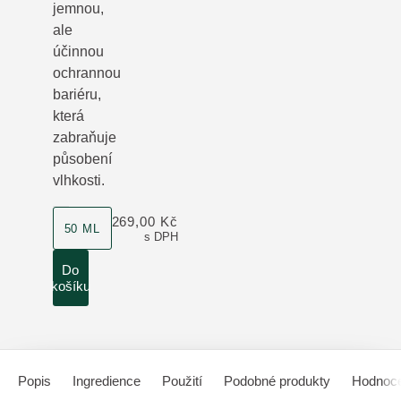
jemnou,
ale
účinnou
ochrannou
bariéru,
která
zabraňuje
působení
vlhkosti.
velikost produktu
269,00 Kč
50 ML
s DPH
Do
košíku
Popis
Ingredience
Použití
Podobné produkty
Hodnoce