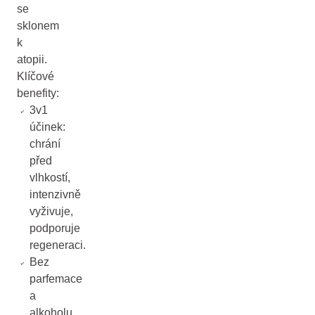
se
sklonem
k
atopii.
Klíčové
benefity:
3v1
účinek:
chrání
před
vlhkostí,
intenzivně
vyživuje,
podporuje
regeneraci.
Bez
parfemace
a
alkoholu